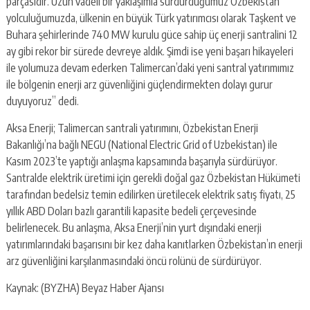
parçasıdır. Uzun vadeli bir yaklaşımla sürdürdüğümüz Özbekistan
yolculuğumuzda, ülkenin en büyük Türk yatırımcısı olarak Taşkent ve
Buhara şehirlerinde 740 MW kurulu güce sahip üç enerji santralini 12
ay gibi rekor bir sürede devreye aldık. Şimdi ise yeni başarı hikayeleri
ile yolumuza devam ederken Talimercan’daki yeni santral yatırımımız
ile bölgenin enerji arz güvenliğini güçlendirmekten dolayı gurur
duyuyoruz” dedi.
Aksa Enerji; Talimercan santrali yatırımını, Özbekistan Enerji
Bakanlığı’na bağlı NEGU (National Electric Grid of Uzbekistan) ile
Kasım 2023’te yaptığı anlaşma kapsamında başarıyla sürdürüyor.
Santralde elektrik üretimi için gerekli doğal gaz Özbekistan Hükümeti
tarafından bedelsiz temin edilirken üretilecek elektrik satış fiyatı, 25
yıllık ABD Doları bazlı garantili kapasite bedeli çerçevesinde
belirlenecek. Bu anlaşma, Aksa Enerji’nin yurt dışındaki enerji
yatırımlarındaki başarısını bir kez daha kanıtlarken Özbekistan’ın enerji
arz güvenliğini karşılanmasındaki öncü rolünü de sürdürüyor.
Kaynak: (BYZHA) Beyaz Haber Ajansı