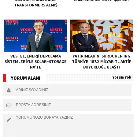
TRANSFORMERS ALMIŞ
VESTEL, ENERJI DEPOLAMA
YATIRIMLARINI SÜRDÜREN ING
SISTEMLERIYLE SOLAR+STORAGE
TÜRKIYE, 187.2 MILYAR TL AKTIF
NX’TE
BÜYÜKLÜĞE ULAŞTI
Yorum Yok
YORUM ALANI