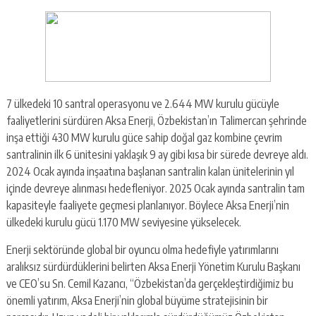
7 ülkedeki 10 santral operasyonu ve 2.644 MW kurulu gücüyle
faaliyetlerini sürdüren Aksa Enerji, Özbekistan’ın Talimercan şehrinde
inşa ettiği 430 MW kurulu güce sahip doğal gaz kombine çevrim
santralinin ilk 6 ünitesini yaklaşık 9 ay gibi kısa bir sürede devreye aldı.
2024 Ocak ayında inşaatına başlanan santralin kalan ünitelerinin yıl
içinde devreye alınması hedefleniyor. 2025 Ocak ayında santralin tam
kapasiteyle faaliyete geçmesi planlanıyor. Böylece Aksa Enerji’nin
ülkedeki kurulu gücü 1.170 MW seviyesine yükselecek.
Enerji sektöründe global bir oyuncu olma hedefiyle yatırımlarını
aralıksız sürdürdüklerini belirten Aksa Enerji Yönetim Kurulu Başkanı
ve CEO’su Sn. Cemil Kazancı, “Özbekistan’da gerçekleştirdiğimiz bu
önemli yatırım, Aksa Enerji’nin global büyüme stratejisinin bir