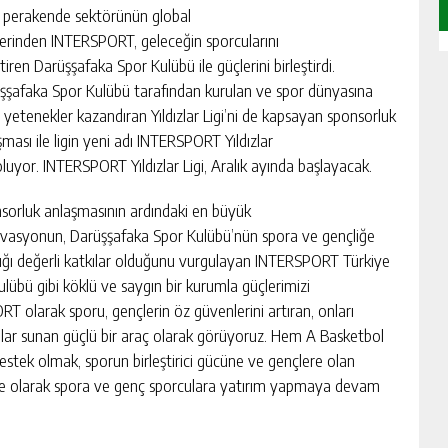
 perakende sektörünün global
rlerinden INTERSPORT, geleceğin sporcularını
tiren Darüşşafaka Spor Kulübü ile güçlerini birleştirdi.
şşafaka Spor Kulübü tarafından kurulan ve spor dünyasına
 yetenekler kazandıran Yıldızlar Ligi’ni de kapsayan sponsorluk
şması ile ligin yeni adı INTERSPORT Yıldızlar
 oluyor. INTERSPORT Yıldızlar Ligi, Aralık ayında başlayacak.
sorluk anlaşmasının ardındaki en büyük
vasyonun, Darüşşafaka Spor Kulübü’nün spora ve gençliğe
ığı değerli katkılar olduğunu vurgulayan INTERSPORT Türkiye
bü gibi köklü ve saygın bir kurumla güçlerimizi
T olarak sporu, gençlerin öz güvenlerini artıran, onları
kılar sunan güçlü bir araç olarak görüyoruz. Hem A Basketbol
stek olmak, sporun birleştirici gücüne ve gençlere olan
ye olarak spora ve genç sporculara yatırım yapmaya devam