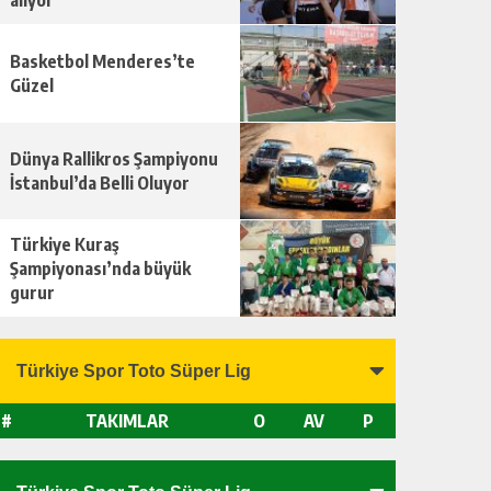
alıyor
Basketbol Menderes’te
Güzel
Dünya Rallikros Şampiyonu
İstanbul’da Belli Oluyor
Türkiye Kuraş
Şampiyonası’nda büyük
gurur
#
TAKIMLAR
O
AV
P