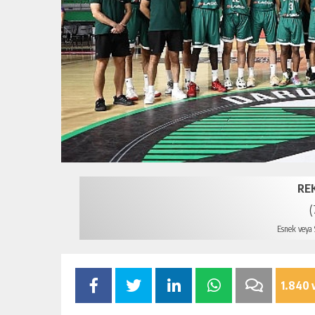
RE
(
Esnek veya S
1.840 