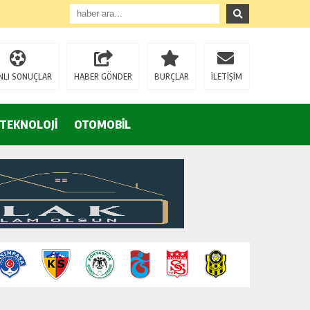
NLI SONUÇLAR
HABER GÖNDER
BURÇLAR
İLETİŞİM
TEKNOLOJİ
OTOMOBİL
Eğrek’in iş arkadaşları Çalık Holding’in önünde: “Hakkımızı istemeye geldik, bizi de mi döverek öldüreceksiniz?”