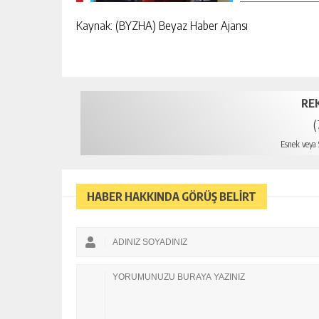
Kaynak: (BYZHA) Beyaz Haber Ajansı
RE
(
Esnek veya S
HABER HAKKINDA GÖRÜŞ BELİRT