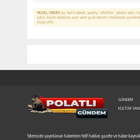
YASAL UYARI!
Suç teşkil edecek, yasadışı, tehditkar, rahatsız edici, 
aykırı, kişilik haklarına zarar verici ya da benzeri niteliklerde içerikl
kişiye aittir.
GÜNDEM
KÜLTÜR SAN
Sitemizde yayınlanan haberlerin telif hakları gazete ve haber kaynakl