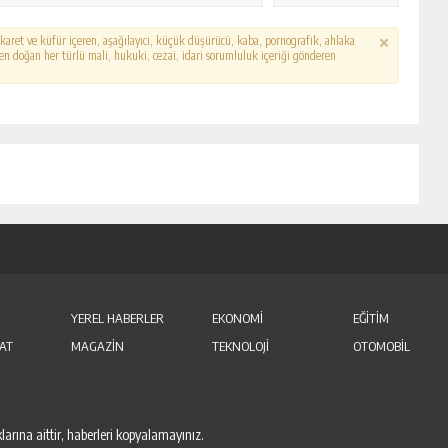
hakaret ve küfür içeren, aşağılayıcı, küçük düşürücü, kaba, pornografik, ahlaka
erden doğan her türlü mali, hukuki, cezai, idari sorumluluk içeriği gönderen
YEREL HABERLER
EKONOMİ
EĞİTİM
AT
MAGAZİN
TEKNOLOJİ
OTOMOBİL
arına aittir, haberleri kopyalamayınız.