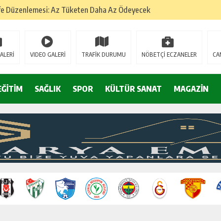
fe Düzenlemesi: Az Tüketen Daha Az Ödeyecek
na
 Tatarlarının Tepreş Coşkusu
ALERİ
VIDEO GALERİ
TRAFİK DURUMU
NÖBETÇİ ECZANELER
CA
: 22 kişi hakkında gözaltı kararı
 devri
EĞİTİM
SAĞLIK
SPOR
KÜLTÜR SANAT
MAGAZİN
r, kimine zehir
olmak? (I)