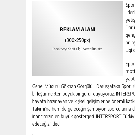
Spor
lide
yetiş
Darü
REKLAM ALANI
genç
(300x250px)
anla
Ligi
Esnek veya Sabit Ölçü Verebilirsiniz.
Spon
moti
yapt
Genel Müdürü Gökhan Görgülü, “Darüşşafaka Spor Kulü
birleştirmekten büyük bir gurur duyuyoruz. INTERSPOR
hayata hazırlayan ve kişisel gelişimlerine önemli kat
Takımı’na hem de geleceğin şampiyon sporcularına de
inancımızın en büyük göstergesi. INTERSPORT Türki
edeceğiz” dedi.