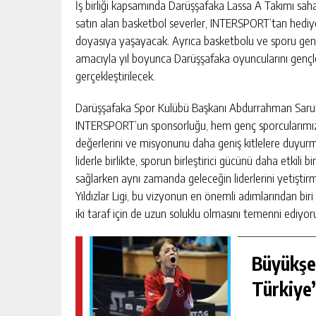
İş birliği kapsamında Darüşşafaka Lassa A Takımı sah
satın alan basketbol severler, INTERSPORT’tan hediyel
doyasıya yaşayacak. Ayrıca basketbolu ve sporu gençl
amacıyla yıl boyunca Darüşşafaka oyuncularını gençlerl
gerçekleştirilecek.
Darüşşafaka Spor Kulübü Başkanı Abdurrahman Saru
INTERSPORT’un sponsorluğu, hem genç sporcularımı
değerlerini ve misyonunu daha geniş kitlelere duyurm
liderle birlikte, sporun birleştirici gücünü daha etkili 
sağlarken aynı zamanda geleceğin liderlerini yetişti
Yıldızlar Ligi, bu vizyonun en önemli adımlarından biri
iki taraf için de uzun soluklu olmasını temenni ediyo
Büyükşe
Türkiye’