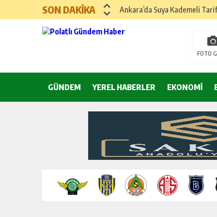
SON DAKİKA
Ankara’da Suya Kademeli Tari
Yılın Gastronomi İlçesi Hayma
Polatlı Sakarya Köyü’nde Kırım
FOTO G
İBB operasyonunda üçüncü dalga
GÜNDEM
YEREL HABERLER
Hayri Kozanoğlu… Erdoğan’ın 3
EKONOMİ
Saray makyaj tutmaz
Seçmeli demokrasi: Kimine şeke
Pepe’yi sevmek kolay, ya Pepe 