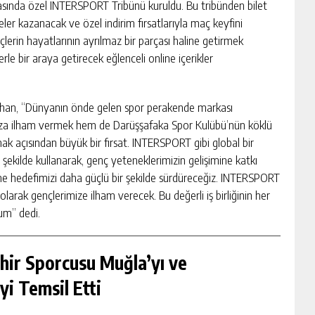
asında özel INTERSPORT Tribünü kuruldu. Bu tribünden bilet
er kazanacak ve özel indirim fırsatlarıyla maç keyfini
erin hayatlarının ayrılmaz bir parçası haline getirmek
e bir araya getirecek eğlenceli online içerikler
han, “Dünyanın önde gelen spor perakende markası
za ilham vermek hem de Darüşşafaka Spor Kulübü’nün köklü
ak açısından büyük bir fırsat. INTERSPORT gibi global bir
bir şekilde kullanarak, genç yeteneklerimizin gelişimine katkı
rme hedefimizi daha güçlü bir şekilde sürdüreceğiz. INTERSPORT
 olarak gençlerimize ilham verecek. Bu değerli iş birliğinin her
rum” dedi.
hir Sporcusu Muğla’yı ve
yi Temsil Etti