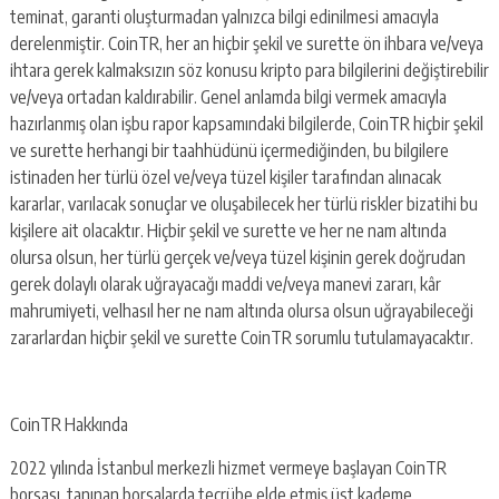
teminat, garanti oluşturmadan yalnızca bilgi edinilmesi amacıyla
derelenmiştir. CoinTR, her an hiçbir şekil ve surette ön ihbara ve/veya
ihtara gerek kalmaksızın söz konusu kripto para bilgilerini değiştirebilir
ve/veya ortadan kaldırabilir. Genel anlamda bilgi vermek amacıyla
hazırlanmış olan işbu rapor kapsamındaki bilgilerde, CoinTR hiçbir şekil
ve surette herhangi bir taahhüdünü içermediğinden, bu bilgilere
istinaden her türlü özel ve/veya tüzel kişiler tarafından alınacak
kararlar, varılacak sonuçlar ve oluşabilecek her türlü riskler bizatihi bu
kişilere ait olacaktır. Hiçbir şekil ve surette ve her ne nam altında
olursa olsun, her türlü gerçek ve/veya tüzel kişinin gerek doğrudan
gerek dolaylı olarak uğrayacağı maddi ve/veya manevi zararı, kâr
mahrumiyeti, velhasıl her ne nam altında olursa olsun uğrayabileceği
zararlardan hiçbir şekil ve surette CoinTR sorumlu tutulamayacaktır.
CoinTR Hakkında
2022 yılında İstanbul merkezli hizmet vermeye başlayan CoinTR
borsası, tanınan borsalarda tecrübe elde etmiş üst kademe