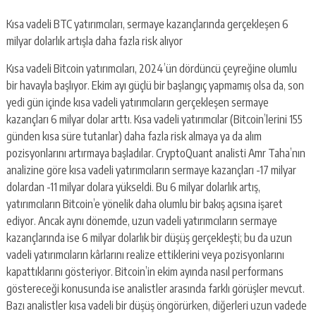
Kısa vadeli BTC yatırımcıları, sermaye kazançlarında gerçekleşen 6
milyar dolarlık artışla daha fazla risk alıyor
Kısa vadeli Bitcoin yatırımcıları, 2024’ün dördüncü çeyreğine olumlu
bir havayla başlıyor. Ekim ayı güçlü bir başlangıç yapmamış olsa da, son
yedi gün içinde kısa vadeli yatırımcıların gerçekleşen sermaye
kazançları 6 milyar dolar arttı. Kısa vadeli yatırımcılar (Bitcoin’lerini 155
günden kısa süre tutanlar) daha fazla risk almaya ya da alım
pozisyonlarını artırmaya başladılar. CryptoQuant analisti Amr Taha’nın
analizine göre kısa vadeli yatırımcıların sermaye kazançları -17 milyar
dolardan -11 milyar dolara yükseldi. Bu 6 milyar dolarlık artış,
yatırımcıların Bitcoin’e yönelik daha olumlu bir bakış açısına işaret
ediyor. Ancak aynı dönemde, uzun vadeli yatırımcıların sermaye
kazançlarında ise 6 milyar dolarlık bir düşüş gerçekleşti; bu da uzun
vadeli yatırımcıların kârlarını realize ettiklerini veya pozisyonlarını
kapattıklarını gösteriyor. Bitcoin’in ekim ayında nasıl performans
göstereceği konusunda ise analistler arasında farklı görüşler mevcut.
Bazı analistler kısa vadeli bir düşüş öngörürken, diğerleri uzun vadede