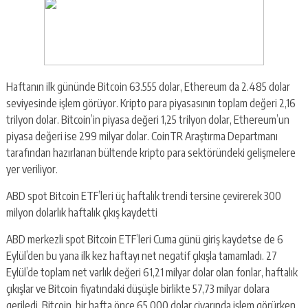
Haftanın ilk gününde Bitcoin 63.555 dolar, Ethereum da 2.485 dolar
seviyesinde işlem görüyor. Kripto para piyasasının toplam değeri 2,16
trilyon dolar. Bitcoin’in piyasa değeri 1,25 trilyon dolar, Ethereum’un
piyasa değeri ise 299 milyar dolar. CoinTR Araştırma Departmanı
tarafından hazırlanan bültende kripto para sektöründeki gelişmelere
yer veriliyor.
ABD spot Bitcoin ETF’leri üç haftalık trendi tersine çevirerek 300
milyon dolarlık haftalık çıkış kaydetti
ABD merkezli spot Bitcoin ETF’leri Cuma günü giriş kaydetse de 6
Eylül’den bu yana ilk kez haftayı net negatif çıkışla tamamladı. 27
Eylül’de toplam net varlık değeri 61,21 milyar dolar olan fonlar, haftalık
çıkışlar ve Bitcoin fiyatındaki düşüşle birlikte 57,73 milyar dolara
geriledi. Bitcoin, bir hafta önce 65.000 dolar civarında işlem görürken,