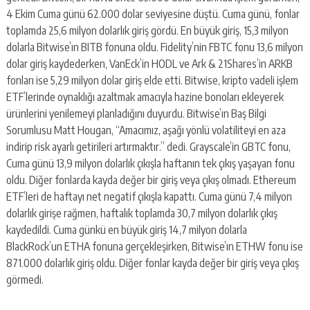
4 Ekim Cuma günü 62.000 dolar seviyesine düştü. Cuma günü, fonlar
toplamda 25,6 milyon dolarlık giriş gördü. En büyük giriş, 15,3 milyon
dolarla Bitwise’ın BITB fonuna oldu. Fidelity’nin FBTC fonu 13,6 milyon
dolar giriş kaydederken, VanEck’in HODL ve Ark & 21Shares’in ARKB
fonları ise 5,29 milyon dolar giriş elde etti. Bitwise, kripto vadeli işlem
ETF’lerinde oynaklığı azaltmak amacıyla hazine bonoları ekleyerek
ürünlerini yenilemeyi planladığını duyurdu. Bitwise’ın Baş Bilgi
Sorumlusu Matt Hougan, “Amacımız, aşağı yönlü volatiliteyi en aza
indirip risk ayarlı getirileri artırmaktır.” dedi. Grayscale’in GBTC fonu,
Cuma günü 13,9 milyon dolarlık çıkışla haftanın tek çıkış yaşayan fonu
oldu. Diğer fonlarda kayda değer bir giriş veya çıkış olmadı. Ethereum
ETF’leri de haftayı net negatif çıkışla kapattı. Cuma günü 7,4 milyon
dolarlık girişe rağmen, haftalık toplamda 30,7 milyon dolarlık çıkış
kaydedildi. Cuma günkü en büyük giriş 14,7 milyon dolarla
BlackRock’un ETHA fonuna gerçekleşirken, Bitwise’ın ETHW fonu ise
871.000 dolarlık giriş oldu. Diğer fonlar kayda değer bir giriş veya çıkış
görmedi.