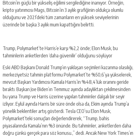
Bitcoin’in güçlü bir yükseliş eğilimi sergilediğine inanıyor. Örneğin,
kripto yatırımcısı Mags, Bitcoin’in 3 aylık grafiğinin oldukça olumlu
olduğunu ve 2021’deki tüm zamanların en yüksek seviyelerinin
üzerinde bir başka 3 aylık mum kapattığını belirtti.
Trump, Polymarket’te Harris’e karşı %2,2 önde; Elon Musk, bu
tahminlerin anketlerden ‘daha güvenilir’ olduğunu söylüyor
Eski ABD Başkanı Donald Trump’ın yaklaşan seçimleri kazanma olasılığı,
merkeziyetsiz tahmin platformu Polymarket’te %50,6’ya yükselerek,
mevcut Başkan Yardımcısı Kamala Harris’in %48,4’lük oranını geride
bıraktı. Başkan Joe Biden’ın Temmuz ayında adaylıktan çekilmesinden
bu yana Trump ve Harris üzerine yapılan tahminler dalgalı bir seyir
izliyor. Eylül ayında Harris bir süre önde olsa da, Ekim ayında Trump’a
yönelik beklentiler artış gösterdi. Tesla CEO’su Elon Musk,
Polymarket’teki sonuçları değerlendirerek, “Trump, bahis
piyasalarında Kamala’nın %3 önünde. Bu tahminler, anketlerden daha
doğru çünkü gerçek para söz konusu.,” dedi. Ancak New York Times’ın