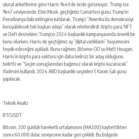
ulusal anketlerine göre Harris %49 ile önde görünüyor, Trump ise
%47 seviyesinde. Elon Musk, geçtiğimiz Cumartesi günü Trump’ın
Pensilvanya’daki mitingine katılarak, Trump’ı “Amerika’da demokrasiyi
koruyabilecek tek başkan adayı” olarak nitelendirdi. Kripto para, NFT
ve DeFi destekleri Trump’ın 2024 başkanlık kampanyasında önemli bir
konu olurken, Harris de geçtiğimiz ay “dijital varlıkların” büyümesini
teşvik edeceğini açıkladı. Buna rağmen, Bitwise CIO’su Matt Hougan,
Harris’in kripto para sektörü için daha belirsiz bir aday olduğunu
belirtti ve “Seçim sonuçlarından bağımsız olarak kripto kazanacak”
ifadesini kullandı. 2024 ABD başkanlık seçimleri 5 Kasım Salı günü
yapılacak.
Teknik Analiz
BTCUSDT
Bitcoin, 200 günlük hareketli ortalamasını (MA200) kaybettikten
sonra 60.000 dolar seviyesine kadar geri çekildi. Bu bölgede