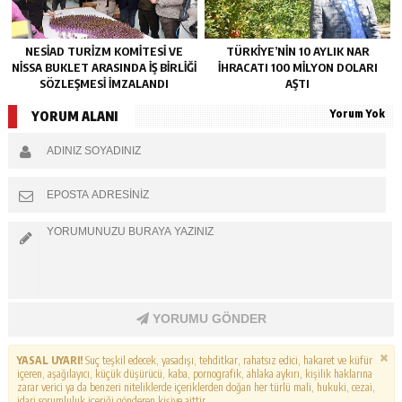
NESİAD TURIZM KOMITESI VE
TÜRKIYE’NIN 10 AYLIK NAR
NISSA BUKLET ARASINDA İŞ BIRLIĞI
IHRACATI 100 MILYON DOLARI
SÖZLEŞMESI İMZALANDI
AŞTI
Yorum Yok
YORUM ALANI
YORUMU GÖNDER
YASAL UYARI!
Suç teşkil edecek, yasadışı, tehditkar, rahatsız edici, hakaret ve küfür
içeren, aşağılayıcı, küçük düşürücü, kaba, pornografik, ahlaka aykırı, kişilik haklarına
zarar verici ya da benzeri niteliklerde içeriklerden doğan her türlü mali, hukuki, cezai,
idari sorumluluk içeriği gönderen kişiye aittir.