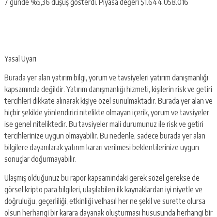
7 günde %5,36 düşüş gösterdi. Piyasa değeri $1.644.058.016
Yasal Uyarı
Burada yer alan yatırım bilgi, yorum ve tavsiyeleri yatırım danışmanlığı
kapsamında değildir. Yatırım danışmanlığı hizmeti, kişilerin risk ve getiri
tercihleri dikkate alınarak kişiye özel sunulmaktadır. Burada yer alan ve
hiçbir şekilde yönlendirici nitelikte olmayan içerik, yorum ve tavsiyeler
ise genel niteliktedir. Bu tavsiyeler mali durumunuz ile risk ve getiri
tercihlerinize uygun olmayabilir. Bu nedenle, sadece burada yer alan
bilgilere dayanılarak yatırım kararı verilmesi beklentilerinize uygun
sonuçlar doğurmayabilir.
Ulaşmış olduğunuz bu rapor kapsamındaki gerek sözel gerekse de
görsel kripto para bilgileri, ulaşılabilen ilk kaynaklardan iyi niyetle ve
doğruluğu, geçerliliği, etkinliği velhasıl her ne şekil ve surette olursa
olsun herhangi bir karara dayanak oluşturması hususunda herhangi bir