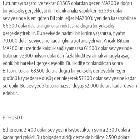
tutunmayı başardı ve tekrar 63.565 dolardan geçen MA200’e doğru
bir yükseliş gerçekleştirdi. Teknik analiz yapılırken 63.596 dolar
seviyesinde işlem gören Bitcoin, eğer MA200’ü yeniden kazanabilirse
66.500 dolardaki aralığın orta noktasına doğru bir yükseliş
gerçekleştirebilir. Bu seviyede hacimli bir kırılım yaşanırsa, fiyatın
70.000 dolar seviyesine kadar çıkma potansiyeli var. Ancak, Bitcoin
MA200’ün üzerinde kalıcılık sağlayamazsa 61.500 dolar seviyesinde
bulunan ve 300 milyon dolardan fazla likiditeyi almak amacıyla aşağı
yönlü bir hareket gerçekleşebilir. Bu likidite toplandıktan sonra
Bitcoin, tekrar 63.500 dolara doğru bir yükseliş deneyebilir. Eğer
gücünü kaybederse düşüş derinleşerek 57.500 dolar seviyesine kadar
sürebilir. Bu seviyede tutunamazsa, düşüş 52.000 dolara kadar devam
edebilir.
ETHUSDT
Ethereum, 2.400 dolar seviyesini kaybettikten sonra 2.300 dolara
kadar geri çekildi. Bu bölgeden aldığı destekle birlikte 2.500 dolara