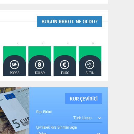
BUGÜN 1000TL NE OLDU?
-
-
-
-
BORSA
DOLAR
EURO
ALTIN
KUR ÇEVİRİCİ
Para Birimi
Çevrilecek Para Birimini Seçin