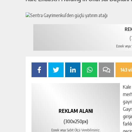
RE
(
Esnek veya S
143 v
Kale
merh
gayr
Gayr
REKLAM ALANI
giri
(300x250px)
fark
geçir
Esnek veya Sabit Ölçü Verebilirsiniz.