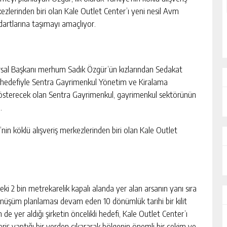
ezlerinden biri olan Kale Outlet Center’ı yeni nesil Avm
dartlarına taşımayı amaçlıyor.
nursal Başkanı merhum Sadık Özgür’ün kızlarından Sedakat
k hedefiyle Sentra Gayrimenkul Yönetim ve Kiralama
gösterecek olan Sentra Gayrimenkul, gayrimenkul sektörünün
u.
’nin köklü alışveriş merkezlerinden biri olan Kale Outlet
i 2 bin metrekarelik kapalı alanda yer alan arsanın yanı sıra
önüşüm planlaması devam eden 10 dönümlük tarihi bir kilit
n de yer aldığı şirketin öncelikli hedefi, Kale Outlet Center’ı
eriş yaptığı bir yerden çıkararak bölgenin önemli bir çekim ve