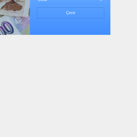
Çevir