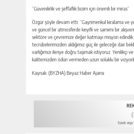
“Güvenilirlik ve şeffaflık bizim için önemli bir miras”
Özgür şöyle devam etti: “Gayrimenkul kiralama ve yön
ve güncel bir atmosferde keyifli ve samimi bir alışv
sektöre ve çevremize değer katmayı misyon edindik. G
tecrübelerimizden aldığımız güç ile geleceğe dair bekl
varlığımızı ileriye doğru taşımak istiyoruz. Yenilikçi v
kalitemizden ödün vermeden uzun soluklu bir vizyonl
Kaynak: (BYZHA) Beyaz Haber Ajansı
RE
(
Esnek veya S