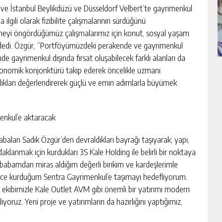
 ve İstanbul Beylikdüzü ve Düsseldorf Velbert’te gayrimenkul
a ilgili olarak fizibilite çalışmalarının sürdüğünü
rmeyi öngördüğümüz çalışmalarımız için konut, sosyal yaşam
” dedi. Özgür, “Portföyümüzdeki perakende ve gayrimenkul
e gayrimenkul dışında fırsat oluşabilecek farklı alanları da
ekonomik konjonktürü takip ederek öncelikle uzmanı
kları değerlendirerek güçlü ve emin adımlarla büyümek
menkul’e aktaracak
abaları Sadık Özgür’den devraldıkları bayrağı taşıyarak; yapı,
aklanmak için kurdukları 3S Kale Holding ile belirli bir noktaya
 babamdan miras aldığım değerli birikim ve kardeşlerimle
 önce kurduğum Sentra Gayrimenkul’e taşımayı hedefliyorum.
 ekibimizle Kale Outlet AVM gibi önemli bir yatırımı modern
yoruz. Yeni proje ve yatırımların da hazırlığını yaptığımız,