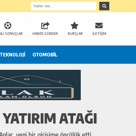
NLI SONUÇLAR
HABER GÖNDER
BURÇLAR
İLETİŞİM
TEKNOLOJİ
OTOMOBİL
Eğrek’in iş arkadaşları Çalık Holding’in önünde: “Hakkımızı istemeye geldik, bizi de mi döverek öldüreceksiniz?”
YATIRIM ATAĞI
lar, yeni bir girişime öncülük etti