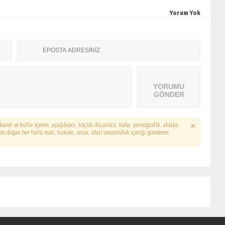
Yorum Yok
YORUMU
GÖNDER
hakaret ve küfür içeren, aşağılayıcı, küçük düşürücü, kaba, pornografik, ahlaka
erden doğan her türlü mali, hukuki, cezai, idari sorumluluk içeriği gönderen