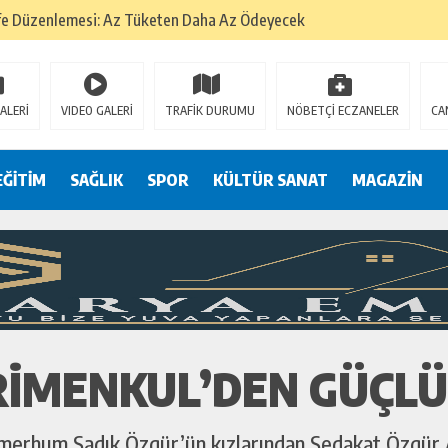
fe Düzenlemesi: Az Tüketen Daha Az Ödeyecek
na
 Tatarlarının Tepreş Coşkusu
ALERİ
VIDEO GALERİ
TRAFİK DURUMU
NÖBETÇİ ECZANELER
CA
: 22 kişi hakkında gözaltı kararı
 devri
EĞİTİM
SAĞLIK
SPOR
KÜLTÜR SANAT
MAGAZİN
r, kimine zehir
olmak? (I)
IMENKUL’DEN GÜÇLÜ 
 merhum Sadık Özgür’ün kızlarından Sedakat Özgür An