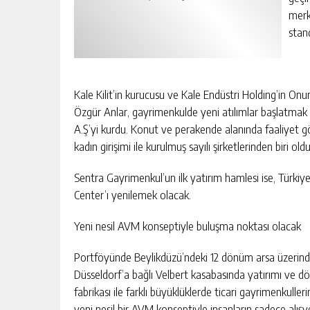
merk
stan
Kale Kilit’in kurucusu ve Kale Endüstri Holding’in O
Özgür Anlar, gayrimenkulde yeni atılımlar başlatma
A.Ş’yi kurdu. Konut ve perakende alanında faaliyet 
kadın girişimi ile kurulmuş sayılı şirketlerinden biri old
Sentra Gayrimenkul’un ilk yatırım hamlesi ise, Türkiye
Center’ı yenilemek olacak.
Yeni nesil AVM konseptiyle buluşma noktası olacak
Portföyünde Beylikdüzü’ndeki 12 dönüm arsa üzerindek
Düsseldorf’a bağlı Velbert kasabasında yatırımı ve d
fabrikası ile farklı büyüklüklerde ticari gayrimenkulleri
yeni nesil bir AVM konseptiyle insanların sadece alışv