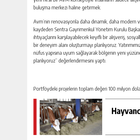
buluşma merkezi haline getirmek.
Avm’nin renovasyonla daha dinamik, daha modern ve 
kaydeden Sentra Gayrimenkul Yönetim Kurulu Başkanı 
ihtiyaçlarını karşılayabilecek keyifli bir alışveriş, s
bir deneyim alanı oluşturmayı planlıyoruz. Yatırımım
nüfus yapısına uyum sağlayarak bölgenin yeni yüzü
planlıyoruz” değerlendirmesini yaptı.
Portföydeki projelerin toplam değeri 100 milyon dola
Hayvancı