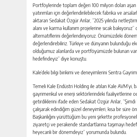
Portföylerinde toplam değeri 100 milyon doları aşan
yatırımları için değerlendirilebilecek fabrika ve arsalarl
aktaran Sedakat Özgür Anlar, “2025 yılında netleşti
alanı ve karma kullanım projelerine sıcak bakıyoruz
alternatiflerini değerlendiriyoruz. Önümüzdeki dönemd
değerlendirebiliriz. Türkiye ve dünyanın bulunduğu 
olduğumuz alanlarda ve portföyümüzde bulunan varlı
hedefindeyiz” diye konuştu.
Kale’deki bilgi birikimi ve deneyimlerini Sentra Gayri
Temeli Kale Endüstri Holding ile atılan Kale AVM’yi, b
gayrimenkul ve enerji sektörlerindeki faaliyetlerine od
getirdiklerini ifade eden Sedakat Özgür Anlar, “Şimdi
çalışarak edindiğim güzel deneyimleri, kısa bir süre
Başkanlığını yürüttüğüm bu yeni şirkette profesyonel
ziyaretçi ve perakende standartlarına taşımayı hedefli
heyecanlı bir dönemdeyiz” yorumunda bulundu.