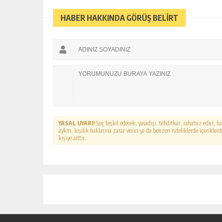
HABER HAKKINDA GÖRÜŞ BELİRT
YASAL UYARI!
Suç teşkil edecek, yasadışı, tehditkar, rahatsız edici, 
aykırı, kişilik haklarına zarar verici ya da benzeri niteliklerde içerikl
kişiye aittir.