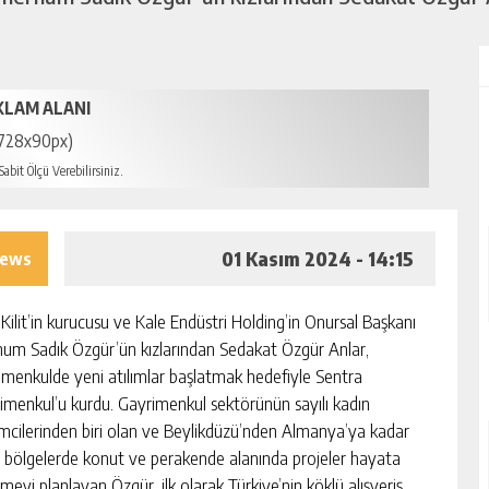
KLAM ALANI
728x90px)
abit Ölçü Verebilirsiniz.
01 Kasım 2024 - 14:15
iews
 Kilit’in kurucusu ve Kale Endüstri Holding’in Onursal Başkanı
um Sadık Özgür’ün kızlarından Sedakat Özgür Anlar,
imenkulde yeni atılımlar başlatmak hedefiyle Sentra
imenkul’u kurdu. Gayrimenkul sektörünün sayılı kadın
şimcilerinden biri olan ve Beylikdüzü’nden Almanya’ya kadar
lı bölgelerde konut ve perakende alanında projeler hayata
meyi planlayan Özgür, ilk olarak Türkiye’nin köklü alışveriş