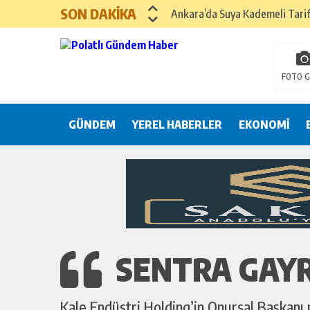
SON DAKİKA
Ankara’da Suya Kademeli Tari
Yılın Gastronomi İlçesi Hayma
Polatlı Sakarya Köyü’nde Kırım
FOTO G
İBB operasyonunda üçüncü dalga
GÜNDEM
YEREL HABERLER
Hayri Kozanoğlu… Erdoğan’ın 3
EKONOMİ
Saray makyaj tutmaz
Seçmeli demokrasi: Kimine şeke
Pepe’yi sevmek kolay, ya Pepe 
SENTRA GAYR
Kale Endüstri Holding’in Onursal Başkanı