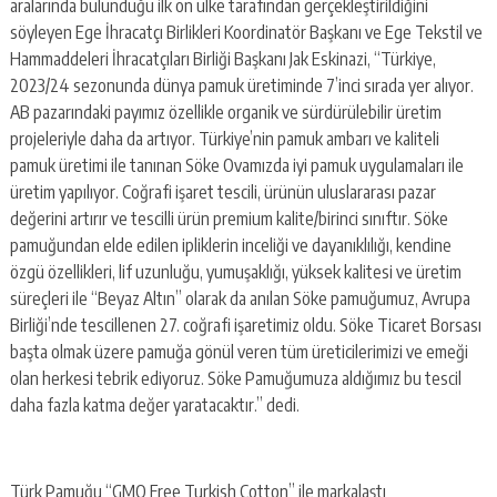
aralarında bulunduğu ilk on ülke tarafından gerçekleştirildiğini
söyleyen Ege İhracatçı Birlikleri Koordinatör Başkanı ve Ege Tekstil ve
Hammaddeleri İhracatçıları Birliği Başkanı Jak Eskinazi, “Türkiye,
2023/24 sezonunda dünya pamuk üretiminde 7’inci sırada yer alıyor.
AB pazarındaki payımız özellikle organik ve sürdürülebilir üretim
projeleriyle daha da artıyor. Türkiye’nin pamuk ambarı ve kaliteli
pamuk üretimi ile tanınan Söke Ovamızda iyi pamuk uygulamaları ile
üretim yapılıyor. Coğrafi işaret tescili, ürünün uluslararası pazar
değerini artırır ve tescilli ürün premium kalite/birinci sınıftır. Söke
pamuğundan elde edilen ipliklerin inceliği ve dayanıklılığı, kendine
özgü özellikleri, lif uzunluğu, yumuşaklığı, yüksek kalitesi ve üretim
süreçleri ile “Beyaz Altın” olarak da anılan Söke pamuğumuz, Avrupa
Birliği’nde tescillenen 27. coğrafi işaretimiz oldu. Söke Ticaret Borsası
başta olmak üzere pamuğa gönül veren tüm üreticilerimizi ve emeği
olan herkesi tebrik ediyoruz. Söke Pamuğumuza aldığımız bu tescil
daha fazla katma değer yaratacaktır.” dedi.
Türk Pamuğu “GMO Free Turkish Cotton” ile markalaştı