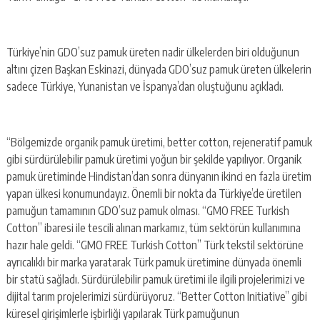
Türkiye’nin GDO’suz pamuk üreten nadir ülkelerden biri olduğunun
altını çizen Başkan Eskinazi, dünyada GDO’suz pamuk üreten ülkelerin
sadece Türkiye, Yunanistan ve İspanya’dan oluştuğunu açıkladı.
“Bölgemizde organik pamuk üretimi, better cotton, rejeneratif pamuk
gibi sürdürülebilir pamuk üretimi yoğun bir şekilde yapılıyor. Organik
pamuk üretiminde Hindistan’dan sonra dünyanın ikinci en fazla üretim
yapan ülkesi konumundayız. Önemli bir nokta da Türkiye’de üretilen
pamuğun tamamının GDO’suz pamuk olması. “GMO FREE Turkish
Cotton” ibaresi ile tescili alınan markamız, tüm sektörün kullanımına
hazır hale geldi. “GMO FREE Turkish Cotton” Türk tekstil sektörüne
ayrıcalıklı bir marka yaratarak Türk pamuk üretimine dünyada önemli
bir statü sağladı. Sürdürülebilir pamuk üretimi ile ilgili projelerimizi ve
dijital tarım projelerimizi sürdürüyoruz. “Better Cotton Initiative” gibi
küresel girişimlerle işbirliği yapılarak Türk pamuğunun