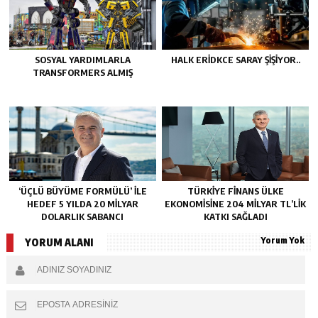
SOSYAL YARDIMLARLA
HALK ERIDKCE SARAY ŞIŞIYOR..
TRANSFORMERS ALMIŞ
‘ÜÇLÜ BÜYÜME FORMÜLÜ’ ILE
TÜRKIYE FINANS ÜLKE
HEDEF 5 YILDA 20 MILYAR
EKONOMISINE 204 MILYAR TL’LIK
DOLARLIK SABANCI
KATKI SAĞLADI
Yorum Yok
YORUM ALANI