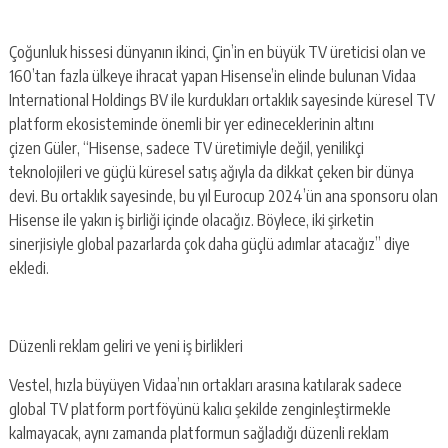
Çoğunluk hissesi dünyanın ikinci, Çin’in en büyük TV üreticisi olan ve
160’tan fazla ülkeye ihracat yapan Hisense’in elinde bulunan Vidaa
International Holdings BV ile kurdukları ortaklık sayesinde küresel TV
platform ekosisteminde önemli bir yer edineceklerinin altını
çizen Güler, “Hisense, sadece TV üretimiyle değil, yenilikçi
teknolojileri ve güçlü küresel satış ağıyla da dikkat çeken bir dünya
devi. Bu ortaklık sayesinde, bu yıl Eurocup 2024’ün ana sponsoru olan
Hisense ile yakın iş birliği içinde olacağız. Böylece, iki şirketin
sinerjisiyle global pazarlarda çok daha güçlü adımlar atacağız” diye
ekledi.
Düzenli reklam geliri ve yeni iş birlikleri
Vestel, hızla büyüyen Vidaa’nın ortakları arasına katılarak sadece
global TV platform portföyünü kalıcı şekilde zenginleştirmekle
kalmayacak, aynı zamanda platformun sağladığı düzenli reklam