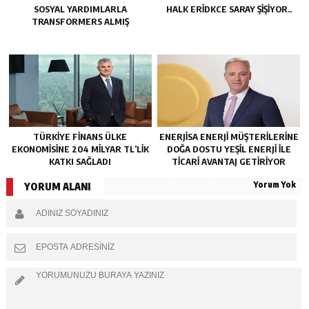
SOSYAL YARDIMLARLA
HALK ERIDKCE SARAY ŞIŞIYOR..
TRANSFORMERS ALMIŞ
TÜRKIYE FINANS ÜLKE
ENERJISA ENERJI MÜŞTERILERINE
EKONOMISINE 204 MILYAR TL’LIK
DOĞA DOSTU YEŞIL ENERJI ILE
KATKI SAĞLADI
TICARI AVANTAJ GETIRIYOR
Yorum Yok
YORUM ALANI