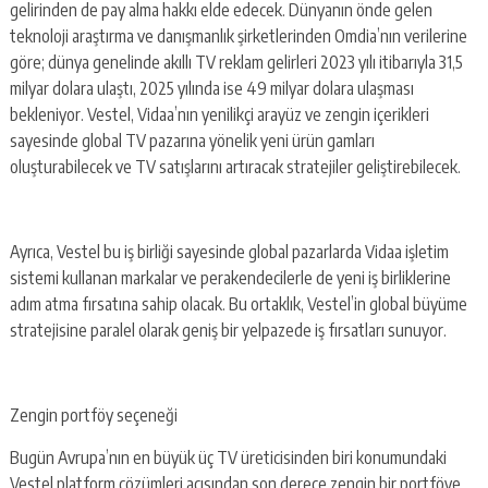
gelirinden de pay alma hakkı elde edecek. Dünyanın önde gelen
teknoloji araştırma ve danışmanlık şirketlerinden Omdia’nın verilerine
göre; dünya genelinde akıllı TV reklam gelirleri 2023 yılı itibarıyla 31,5
milyar dolara ulaştı, 2025 yılında ise 49 milyar dolara ulaşması
bekleniyor. Vestel, Vidaa’nın yenilikçi arayüz ve zengin içerikleri
sayesinde global TV pazarına yönelik yeni ürün gamları
oluşturabilecek ve TV satışlarını artıracak stratejiler geliştirebilecek.
Ayrıca, Vestel bu iş birliği sayesinde global pazarlarda Vidaa işletim
sistemi kullanan markalar ve perakendecilerle de yeni iş birliklerine
adım atma fırsatına sahip olacak. Bu ortaklık, Vestel’in global büyüme
stratejisine paralel olarak geniş bir yelpazede iş fırsatları sunuyor.
Zengin portföy seçeneği
Bugün Avrupa’nın en büyük üç TV üreticisinden biri konumundaki
Vestel platform çözümleri açısından son derece zengin bir portföye