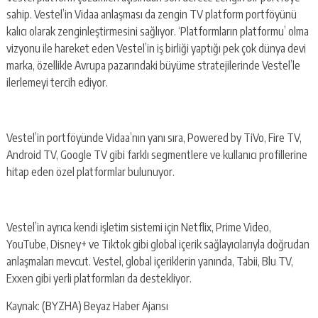
sahip. Vestel’in Vidaa anlaşması da zengin TV platform portföyünü
kalıcı olarak zenginleştirmesini sağlıyor. ‘Platformların platformu’ olma
vizyonu ile hareket eden Vestel’in iş birliği yaptığı pek çok dünya devi
marka, özellikle Avrupa pazarındaki büyüme stratejilerinde Vestel’le
ilerlemeyi tercih ediyor.
Vestel’in portföyünde Vidaa’nın yanı sıra, Powered by TiVo, Fire TV,
Android TV, Google TV gibi farklı segmentlere ve kullanıcı profillerine
hitap eden özel platformlar bulunuyor.
Vestel’in ayrıca kendi işletim sistemi için Netflix, Prime Video,
YouTube, Disney+ ve Tiktok gibi global içerik sağlayıcılarıyla doğrudan
anlaşmaları mevcut. Vestel, global içeriklerin yanında, Tabii, Blu TV,
Exxen gibi yerli platformları da destekliyor.
Kaynak: (BYZHA) Beyaz Haber Ajansı