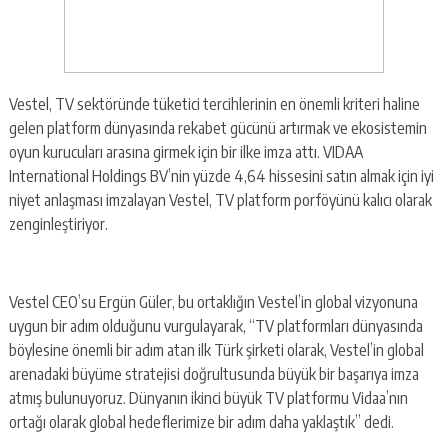
Vestel, TV sektöründe tüketici tercihlerinin en önemli kriteri haline
gelen platform dünyasında rekabet gücünü artırmak ve ekosistemin
oyun kurucuları arasına girmek için bir ilke imza attı. VIDAA
International Holdings BV’nin yüzde 4,64 hissesini satın almak için iyi
niyet anlaşması imzalayan Vestel, TV platform porföyünü kalıcı olarak
zenginleştiriyor.
Vestel CEO’su Ergün Güler, bu ortaklığın Vestel’in global vizyonuna
uygun bir adım olduğunu vurgulayarak, “TV platformları dünyasında
böylesine önemli bir adım atan ilk Türk şirketi olarak, Vestel’in global
arenadaki büyüme stratejisi doğrultusunda büyük bir başarıya imza
atmış bulunuyoruz. Dünyanın ikinci büyük TV platformu Vidaa’nın
ortağı olarak global hedeflerimize bir adım daha yaklaştık” dedi.