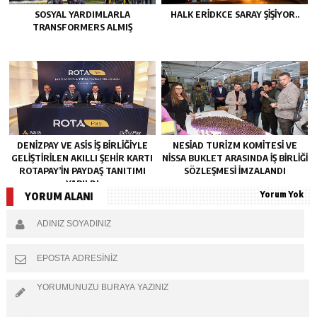
SOSYAL YARDIMLARLA
HALK ERIDKCE SARAY ŞIŞIYOR..
TRANSFORMERS ALMIŞ
DENIZPAY VE ASIS IŞ BIRLIĞIYLE
NESİAD TURIZM KOMITESI VE
GELIŞTIRILEN AKILLI ŞEHIR KARTI
NISSA BUKLET ARASINDA İŞ BIRLIĞI
ROTAPAY’IN PAYDAŞ TANITIMI
SÖZLEŞMESI İMZALANDI
YAPILDI
Yorum Yok
YORUM ALANI