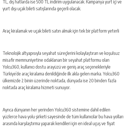
TL, dış hatlarda ise 500 TL indirim uygulanacak. Kampanya yurt içi ve
yurt dışı uçak bileti satışlarında geçerli olacak.
Araç kiralamak ve uçak bileti satın almak için tek bir platform yeterli
Teknolojik altyapısıyla seyahat süreçlerini kolaylaştıran ve koşulsuz
misafir memnuniyetine odaklanan bir seyahat platformu olan
Yolcu360, kullanıcı dostu arayüzü ve geniş araç seçenekleriyle
Türkiye’de araç kiralama denildiğinde ilk akla gelen marka. Yolcu360
ülkemizde 2 binin üzerinde noktada, dünyada ise 20 binden fazla
noktada araç kiralama hizmeti sunuyor.
Ayrıca dünyanın her yerinden Yolcu360 sistemine dahil edilen
yüzlerce hava yolu şirketi sayesinde de tüm kullanıcılar bu hava yolları
arasında karşılaştırma yaparak kendileri için en ideal uçuş ve fiyat