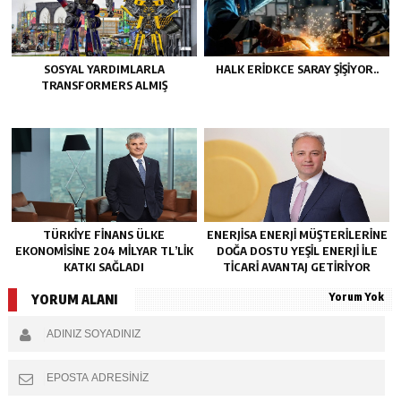
SOSYAL YARDIMLARLA
HALK ERIDKCE SARAY ŞIŞIYOR..
TRANSFORMERS ALMIŞ
TÜRKIYE FINANS ÜLKE
ENERJISA ENERJI MÜŞTERILERINE
EKONOMISINE 204 MILYAR TL’LIK
DOĞA DOSTU YEŞIL ENERJI ILE
KATKI SAĞLADI
TICARI AVANTAJ GETIRIYOR
Yorum Yok
YORUM ALANI