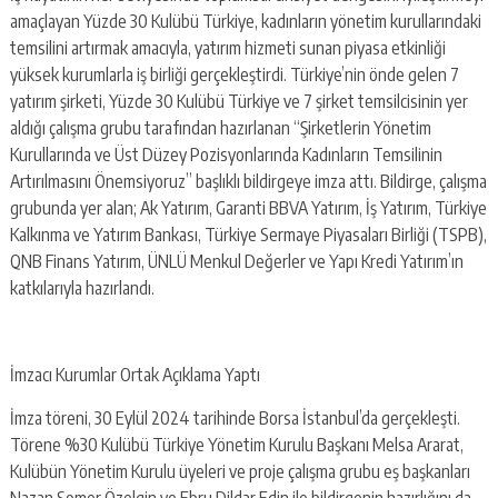
amaçlayan Yüzde 30 Kulübü Türkiye, kadınların yönetim kurullarındaki
temsilini artırmak amacıyla, yatırım hizmeti sunan piyasa etkinliği
yüksek kurumlarla iş birliği gerçekleştirdi. Türkiye’nin önde gelen 7
yatırım şirketi, Yüzde 30 Kulübü Türkiye ve 7 şirket temsilcisinin yer
aldığı çalışma grubu tarafından hazırlanan “Şirketlerin Yönetim
Kurullarında ve Üst Düzey Pozisyonlarında Kadınların Temsilinin
Artırılmasını Önemsiyoruz” başlıklı bildirgeye imza attı. Bildirge, çalışma
grubunda yer alan; Ak Yatırım, Garanti BBVA Yatırım, İş Yatırım, Türkiye
Kalkınma ve Yatırım Bankası, Türkiye Sermaye Piyasaları Birliği (TSPB),
QNB Finans Yatırım, ÜNLÜ Menkul Değerler ve Yapı Kredi Yatırım’ın
katkılarıyla hazırlandı.
İmzacı Kurumlar Ortak Açıklama Yaptı
İmza töreni, 30 Eylül 2024 tarihinde Borsa İstanbul’da gerçekleşti.
Törene %30 Kulübü Türkiye Yönetim Kurulu Başkanı Melsa Ararat,
Kulübün Yönetim Kurulu üyeleri ve proje çalışma grubu eş başkanları
Nazan Somer Özelgin ve Ebru Dildar Edin ile bildirgenin hazırlığını da