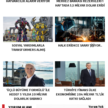
HAYVANCILIK ALARM VERIYOR
MERKEZ BANKASI REZERVLERI 1
HAFTADA 5,5 MILYAR DOLAR ERIDI
SOSYAL YARDIMLARLA
HALK ERIDKCE SARAY ŞIŞIYOR..
TRANSFORMERS ALMIŞ
‘ÜÇLÜ BÜYÜME FORMÜLÜ’ ILE
TÜRKIYE FINANS ÜLKE
HEDEF 5 YILDA 20 MILYAR
EKONOMISINE 204 MILYAR TL’LIK
DOLARLIK SABANCI
KATKI SAĞLADI
Yorum Yok
YORUM ALANI