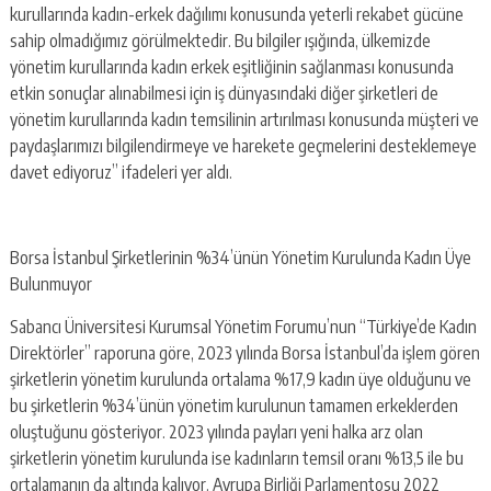
kurullarında kadın-erkek dağılımı konusunda yeterli rekabet gücüne
sahip olmadığımız görülmektedir. Bu bilgiler ışığında, ülkemizde
yönetim kurullarında kadın erkek eşitliğinin sağlanması konusunda
etkin sonuçlar alınabilmesi için iş dünyasındaki diğer şirketleri de
yönetim kurullarında kadın temsilinin artırılması konusunda müşteri ve
paydaşlarımızı bilgilendirmeye ve harekete geçmelerini desteklemeye
davet ediyoruz” ifadeleri yer aldı.
Borsa İstanbul Şirketlerinin %34’ünün Yönetim Kurulunda Kadın Üye
Bulunmuyor
Sabancı Üniversitesi Kurumsal Yönetim Forumu’nun “Türkiye’de Kadın
Direktörler” raporuna göre, 2023 yılında Borsa İstanbul’da işlem gören
şirketlerin yönetim kurulunda ortalama %17,9 kadın üye olduğunu ve
bu şirketlerin %34’ünün yönetim kurulunun tamamen erkeklerden
oluştuğunu gösteriyor. 2023 yılında payları yeni halka arz olan
şirketlerin yönetim kurulunda ise kadınların temsil oranı %13,5 ile bu
ortalamanın da altında kalıyor. Avrupa Birliği Parlamentosu 2022