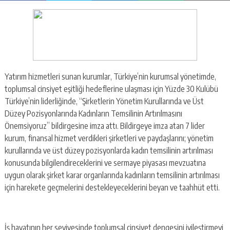
Yatırım hizmetleri sunan kurumlar, Türkiye’nin kurumsal yönetimde,
toplumsal cinsiyet eşitliği hedeflerine ulaşması için Yüzde 30 Kulübü
Türkiye’nin liderliğinde, “Şirketlerin Yönetim Kurullarında ve Üst
Düzey Pozisyonlarında Kadınların Temsilinin Artırılmasını
Önemsiyoruz” bildirgesine imza attı. Bildirgeye imza atan 7 lider
kurum, finansal hizmet verdikleri şirketleri ve paydaşlarını; yönetim
kurullarında ve üst düzey pozisyonlarda kadın temsilinin artırılması
konusunda bilgilendireceklerini ve sermaye piyasası mevzuatına
uygun olarak şirket karar organlarında kadınların temsilinin artırılması
için harekete geçmelerini destekleyeceklerini beyan ve taahhüt etti.
İş hayatının her seviyesinde toplumsal cinsiyet dengesini iyileştirmeyi