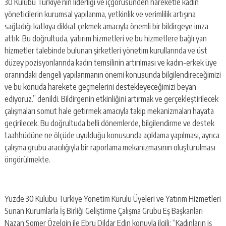
30 Kulübü Türkiye’nin liderliği ve içgörüsünden hareketle kadın
yöneticilerin kurumsal yapılanma, yetkinlik ve verimlilik artışına
sağladığı katkıya dikkat çekmek amacıyla önemli bir bildirgeye imza
attık. Bu doğrultuda, yatırım hizmetleri ve bu hizmetlere bağlı yan
hizmetler talebinde bulunan şirketleri yönetim kurullarında ve üst
düzey pozisyonlarında kadın temsilinin artırılması ve kadın-erkek üye
oranındaki dengeli yapılanmanın önemi konusunda bilgilendireceğimizi
ve bu konuda harekete geçmelerini destekleyeceğimizi beyan
ediyoruz.” denildi. Bildirgenin etkinliğini artırmak ve gerçekleştirilecek
çalışmaları somut hale getirmek amacıyla takip mekanizmaları hayata
geçirilecek. Bu doğrultuda belli dönemlerde, bilgilendirme ve destek
taahhüdüne ne ölçüde uyulduğu konusunda açıklama yapılması, ayrıca
çalışma grubu aracılığıyla bir raporlama mekanizmasının oluşturulması
öngörülmekte.
Yüzde 30 Kulübü Türkiye Yönetim Kurulu Üyeleri ve Yatırım Hizmetleri
Sunan Kurumlarla İş Birliği Geliştirme Çalışma Grubu Eş Başkanları
Nazan Somer Özelgin ile Ebru Dildar Edin konuyla ilgili; “Kadınların iş