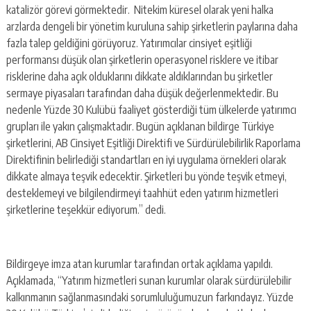
katalizör görevi görmektedir. Nitekim küresel olarak yeni halka
arzlarda dengeli bir yönetim kuruluna sahip şirketlerin paylarına daha
fazla talep geldiğini görüyoruz. Yatırımcılar cinsiyet eşitliği
performansı düşük olan şirketlerin operasyonel risklere ve itibar
risklerine daha açık olduklarını dikkate aldıklarından bu şirketler
sermaye piyasaları tarafından daha düşük değerlenmektedir. Bu
nedenle Yüzde 30 Kulübü faaliyet gösterdiği tüm ülkelerde yatırımcı
grupları ile yakın çalışmaktadır. Bugün açıklanan bildirge Türkiye
şirketlerini, AB Cinsiyet Eşitliği Direktifi ve Sürdürülebilirlik Raporlama
Direktifinin belirlediği standartları en iyi uygulama örnekleri olarak
dikkate almaya teşvik edecektir. Şirketleri bu yönde teşvik etmeyi,
desteklemeyi ve bilgilendirmeyi taahhüt eden yatırım hizmetleri
şirketlerine teşekkür ediyorum.” dedi.
Bildirgeye imza atan kurumlar tarafından ortak açıklama yapıldı.
Açıklamada, “Yatırım hizmetleri sunan kurumlar olarak sürdürülebilir
kalkınmanın sağlanmasındaki sorumluluğumuzun farkındayız. Yüzde