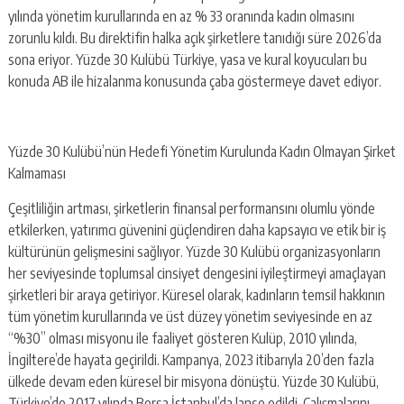
yılında yönetim kurullarında en az % 33 oranında kadın olmasını
zorunlu kıldı. Bu direktifin halka açık şirketlere tanıdığı süre 2026’da
sona eriyor. Yüzde 30 Kulübü Türkiye, yasa ve kural koyucuları bu
konuda AB ile hizalanma konusunda çaba göstermeye davet ediyor.
Yüzde 30 Kulübü’nün Hedefi Yönetim Kurulunda Kadın Olmayan Şirket
Kalmaması
Çeşitliliğin artması, şirketlerin finansal performansını olumlu yönde
etkilerken, yatırımcı güvenini güçlendiren daha kapsayıcı ve etik bir iş
kültürünün gelişmesini sağlıyor. Yüzde 30 Kulübü organizasyonların
her seviyesinde toplumsal cinsiyet dengesini iyileştirmeyi amaçlayan
şirketleri bir araya getiriyor. Küresel olarak, kadınların temsil hakkının
tüm yönetim kurullarında ve üst düzey yönetim seviyesinde en az
“%30” olması misyonu ile faaliyet gösteren Kulüp, 2010 yılında,
İngiltere’de hayata geçirildi. Kampanya, 2023 itibarıyla 20’den fazla
ülkede devam eden küresel bir misyona dönüştü. Yüzde 30 Kulübü,
Türkiye’de 2017 yılında Borsa İstanbul’da lanse edildi. Çalışmalarını