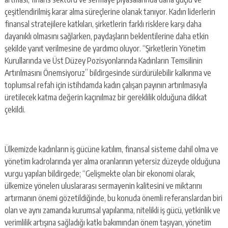
çeşitlendirilmiş karar alma süreçlerine olanak tanıyor. Kadın liderlerin
finansal stratejilere katkıları, şirketlerin farklı risklere karşı daha
dayanıklı olmasını sağlarken, paydaşların beklentilerine daha etkin
şekilde yanıt verilmesine de yardımcı oluyor. “Şirketlerin Yönetim
Kurullarında ve Üst Düzey Pozisyonlarında Kadınların Temsilinin
Artırılmasını Önemsiyoruz” bildirgesinde sürdürülebilir kalkınma ve
toplumsal refah için istihdamda kadın çalışan payının artırılmasıyla
üretilecek katma değerin kaçınılmaz bir gereklilik olduğuna dikkat
çekildi.
Ülkemizde kadınların iş gücüne katılım, finansal sisteme dahil olma ve
yönetim kadrolarında yer alma oranlarının yetersiz düzeyde olduğuna
vurgu yapılan bildirgede; “Gelişmekte olan bir ekonomi olarak,
ülkemize yönelen uluslararası sermayenin kalitesini ve miktarını
artırmanın önemi gözetildiğinde, bu konuda önemli referanslardan biri
olan ve aynı zamanda kurumsal yapılanma, nitelikli iş gücü, yetkinlik ve
verimlilik artışına sağladığı katkı bakımından önem taşıyan, yönetim