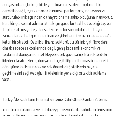
dünyasında güçlü bir şekilde yer almasının sadece toplumsal bir
gereklilik değil, aynı zamanda kurumsal performans, inovasyon ve
sürdürülebilirlik açısından da hayati öneme sahip olduğuna inanıyoruz.
Bu bildirge, somut adımlar atmak için güçlü bir taahhüt özelliği taşıyor.
Toplumsal cinsiyet eşitliği sadece etik bir sorumluluk değil, aynı
zamanda rekabet gücünü artıran ve şirketlerimize uzun vadede değer
katan bir strateji. Özellikle finans sektörü, bu tür inisiyatiflere dahil
olarak sadece sektörlerinde değil, geniş kapsamlı ekonomik ve
toplumsal dönüşümleri tetikleyebilecek güce sahip. Bu sektördeki
liderler olarak bizler, iş dünyasında çeşitliliğin arttırılması için gerekli
dönüşüme katkı sunacak ve çok önemli değişikliklerin hayata
geçirilmesini sağlayacağız” ifadelerinin yer aldığı ortak bir açıklama
yaptı.
Türkiye’de Kadınların Finansal Sisteme Dahil Olma Oranları Yetersiz
Yönetim kurullarında ve üst düzey pozisyonlarda kadınların temsilinin
artması, finans sektörü ve sermaye piyasalarında daha güçlü ve