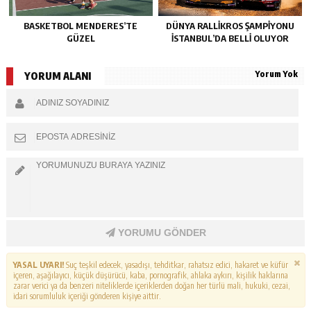
BASKETBOL MENDERES’TE
DÜNYA RALLIKROS ŞAMPIYONU
GÜZEL
İSTANBUL’DA BELLI OLUYOR
Yorum Yok
YORUM ALANI
YORUMU GÖNDER
YASAL UYARI!
Suç teşkil edecek, yasadışı, tehditkar, rahatsız edici, hakaret ve küfür
içeren, aşağılayıcı, küçük düşürücü, kaba, pornografik, ahlaka aykırı, kişilik haklarına
zarar verici ya da benzeri niteliklerde içeriklerden doğan her türlü mali, hukuki, cezai,
idari sorumluluk içeriği gönderen kişiye aittir.