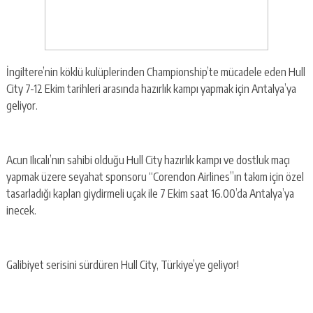
İngiltere’nin köklü kulüplerinden Championship’te mücadele eden Hull
City 7-12 Ekim tarihleri arasında hazırlık kampı yapmak için Antalya’ya
geliyor.
Acun Ilıcalı’nın sahibi olduğu Hull City hazırlık kampı ve dostluk maçı
yapmak üzere seyahat sponsoru “Corendon Airlines”ın takım için özel
tasarladığı kaplan giydirmeli uçak ile 7 Ekim saat 16.00’da Antalya’ya
inecek.
Galibiyet serisini sürdüren Hull City, Türkiye’ye geliyor!