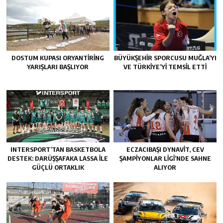
DOSTUM KUPASI ORYANTIRING
BÜYÜKŞEHIR SPORCUSU MUĞLA’YI
YARIŞLARI BAŞLIYOR
VE TÜRKIYE’YI TEMSIL ETTI
INTERSPORT’TAN BASKETBOLA
ECZACIBAŞI DYNAVIT, CEV
DESTEK: DARÜŞŞAFAKA LASSA ILE
ŞAMPIYONLAR LIGI’NDE SAHNE
GÜÇLÜ ORTAKLIK
ALIYOR