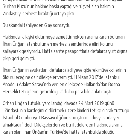
Burhan Kuzu’nun hakime baskı yaptığı ve rüşvet alan hakimin
Zindaşti’yi serbest bıraktığı ortaya çıktı.
Bu skandal tahliyeden 6 ay sonraydı.
Hakkında iki kişiyi öldürmeye azmettirmekten arama kararı bulunan
İlhan Ünğan İstanbul’un en merkezi semtlerinde elini kolunu
sallayarak geziyordu. Hatta sahte pasaportlarla defalarca yurt dışına
çıkıp geri gelmişti.
İlhan Ünğan’ın avukatları, defalarca adliyeye giderek müvekkillerinin
öldürüleceğine dair dilekçeler vermişti. 11 Nisan 2017’de İstanbul
Anadolu Adalet Sarayı’nda verilen dilekçede Hollanda’dan Bosna
Hersekli tetikçilerin getirtildiği, aldıkları para bile anlatılmıştı.
Orhan Ünğan tutuklu yargılandığı davada 24 Mart 2019 günü
“Zindaşti’nin kardeşimi öldürtmek üzere kimleri tetikçi olarak tuttuğu
İstanbul Cumhuriyet Başsavcılığı’nın soruşturma dosyasında yer
almaktadır” dedi. Dilekçelerden ve bu ifadelerden hakkında arama
kararı olan İlhan Ünğan’ın Türkiye’de hatta İstanbul’da olduğu