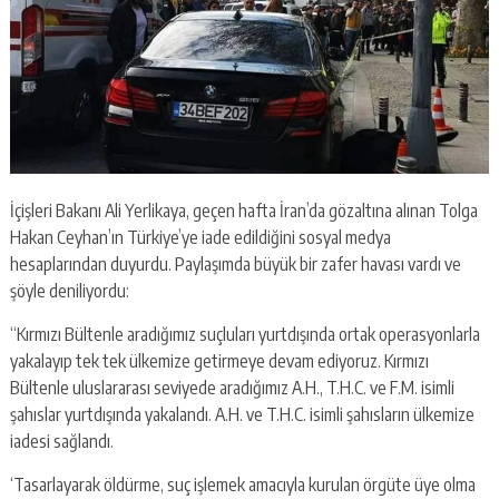
İçişleri Bakanı Ali Yerlikaya, geçen hafta İran’da gözaltına alınan Tolga
Hakan Ceyhan’ın Türkiye’ye iade edildiğini sosyal medya
hesaplarından duyurdu. Paylaşımda büyük bir zafer havası vardı ve
şöyle deniliyordu:
“Kırmızı Bültenle aradığımız suçluları yurtdışında ortak operasyonlarla
yakalayıp tek tek ülkemize getirmeye devam ediyoruz. Kırmızı
Bültenle uluslararası seviyede aradığımız A.H., T.H.C. ve F.M. isimli
şahıslar yurtdışında yakalandı. A.H. ve T.H.C. isimli şahısların ülkemize
iadesi sağlandı.
‘Tasarlayarak öldürme, suç işlemek amacıyla kurulan örgüte üye olma