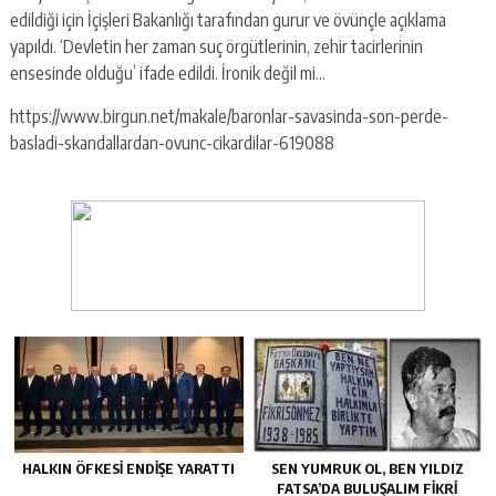
edildiği için İçişleri Bakanlığı tarafından gurur ve övünçle açıklama
yapıldı. ‘Devletin her zaman suç örgütlerinin, zehir tacirlerinin
ensesinde olduğu’ ifade edildi. İronik değil mi…
https://www.birgun.net/makale/baronlar-savasinda-son-perde-
basladi-skandallardan-ovunc-cikardilar-619088
HALKIN ÖFKESI ENDIŞE YARATTI
SEN YUMRUK OL, BEN YILDIZ
FATSA’DA BULUŞALIM FIKRI