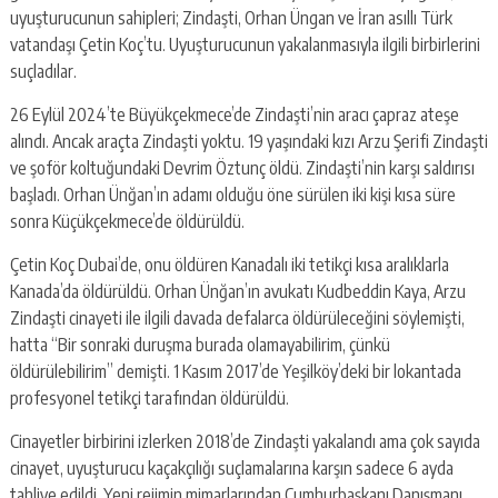
uyuşturucunun sahipleri; Zindaşti, Orhan Üngan ve İran asıllı Türk
vatandaşı Çetin Koç’tu. Uyuşturucunun yakalanmasıyla ilgili birbirlerini
suçladılar.
26 Eylül 2024’te Büyükçekmece’de Zindaşti’nin aracı çapraz ateşe
alındı. Ancak araçta Zindaşti yoktu. 19 yaşındaki kızı Arzu Şerifi Zindaşti
ve şoför koltuğundaki Devrim Öztunç öldü. Zindaşti’nin karşı saldırısı
başladı. Orhan Ünğan’ın adamı olduğu öne sürülen iki kişi kısa süre
sonra Küçükçekmece’de öldürüldü.
Çetin Koç Dubai’de, onu öldüren Kanadalı iki tetikçi kısa aralıklarla
Kanada’da öldürüldü. Orhan Ünğan’ın avukatı Kudbeddin Kaya, Arzu
Zindaşti cinayeti ile ilgili davada defalarca öldürüleceğini söylemişti,
hatta “Bir sonraki duruşma burada olamayabilirim, çünkü
öldürülebilirim” demişti. 1 Kasım 2017’de Yeşilköy’deki bir lokantada
profesyonel tetikçi tarafından öldürüldü.
Cinayetler birbirini izlerken 2018’de Zindaşti yakalandı ama çok sayıda
cinayet, uyuşturucu kaçakçılığı suçlamalarına karşın sadece 6 ayda
tahliye edildi. Yeni rejimin mimarlarından Cumhurbaşkanı Danışmanı