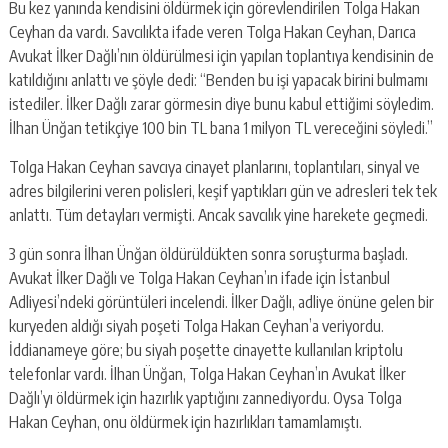
Bu kez yanında kendisini öldürmek için görevlendirilen Tolga Hakan
Ceyhan da vardı. Savcılıkta ifade veren Tolga Hakan Ceyhan, Darıca
Avukat İlker Dağlı’nın öldürülmesi için yapılan toplantıya kendisinin de
katıldığını anlattı ve şöyle dedi: “Benden bu işi yapacak birini bulmamı
istediler. İlker Dağlı zarar görmesin diye bunu kabul ettiğimi söyledim.
İlhan Ünğan tetikçiye 100 bin TL bana 1 milyon TL vereceğini söyledi.”
Tolga Hakan Ceyhan savcıya cinayet planlarını, toplantıları, sinyal ve
adres bilgilerini veren polisleri, keşif yaptıkları gün ve adresleri tek tek
anlattı. Tüm detayları vermişti. Ancak savcılık yine harekete geçmedi.
3 gün sonra İlhan Ünğan öldürüldükten sonra soruşturma başladı.
Avukat İlker Dağlı ve Tolga Hakan Ceyhan’ın ifade için İstanbul
Adliyesi’ndeki görüntüleri incelendi. İlker Dağlı, adliye önüne gelen bir
kuryeden aldığı siyah poşeti Tolga Hakan Ceyhan’a veriyordu.
İddianameye göre; bu siyah poşette cinayette kullanılan kriptolu
telefonlar vardı. İlhan Ünğan, Tolga Hakan Ceyhan’ın Avukat İlker
Dağlı’yı öldürmek için hazırlık yaptığını zannediyordu. Oysa Tolga
Hakan Ceyhan, onu öldürmek için hazırlıkları tamamlamıştı.