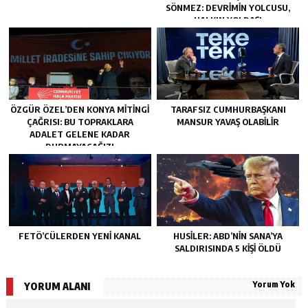
SÖNMEZ: DEVRIMIN YOLCUSU,
HALKIN YOLDAŞI
ÖZGÜR ÖZEL’DEN KONYA MITINGI
TARAFSIZ CUMHURBAŞKANI
ÇAĞRISI: BU TOPRAKLARA
MANSUR YAVAŞ OLABİLİR
ADALET GELENE KADAR
DURMAYACAĞIZ!
FETÖ’CÜLERDEN YENI KANAL
HUSILER: ABD’NIN SANA’YA
SALDIRISINDA 5 KIŞI ÖLDÜ
Yorum Yok
YORUM ALANI