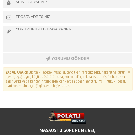
YORUMU GÖNDER
YASAL UYARI!
Suç teşkil edecek, yasadışı, tehditkar, rahatsız edici, hakaret ve küfür
içeren, aşağılayıcı, küçük düşürücü, kaba, pornografik, ahlaka aykırı, kişilik haklarına
zarar verici ya da benzeri niteliklerde içeriklerden doğan her türlü mali, hukuki, cezai,
idari sorumluluk içeriği gönderen kişiye aittir.
MASAÜSTÜ GÖRÜNÜME GEÇ