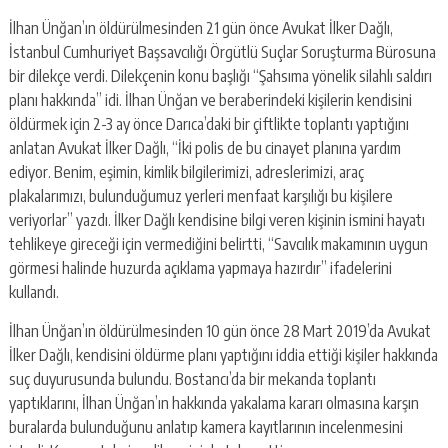
İlhan Ünğan’ın öldürülmesinden 21 gün önce Avukat İlker Dağlı,
İstanbul Cumhuriyet Başsavcılığı Örgütlü Suçlar Soruşturma Bürosuna
bir dilekçe verdi. Dilekçenin konu başlığı “Şahsıma yönelik silahlı saldırı
planı hakkında” idi. İlhan Ünğan ve beraberindeki kişilerin kendisini
öldürmek için 2-3 ay önce Darıca’daki bir çiftlikte toplantı yaptığını
anlatan Avukat İlker Dağlı, “İki polis de bu cinayet planına yardım
ediyor. Benim, eşimin, kimlik bilgilerimizi, adreslerimizi, araç
plakalarımızı, bulunduğumuz yerleri menfaat karşılığı bu kişilere
veriyorlar” yazdı. İlker Dağlı kendisine bilgi veren kişinin ismini hayatı
tehlikeye gireceği için vermediğini belirtti, “Savcılık makamının uygun
görmesi halinde huzurda açıklama yapmaya hazırdır” ifadelerini
kullandı.
İlhan Ünğan’ın öldürülmesinden 10 gün önce 28 Mart 2019’da Avukat
İlker Dağlı, kendisini öldürme planı yaptığını iddia ettiği kişiler hakkında
suç duyurusunda bulundu. Bostancı’da bir mekanda toplantı
yaptıklarını, İlhan Ünğan’ın hakkında yakalama kararı olmasına karşın
buralarda bulunduğunu anlatıp kamera kayıtlarının incelenmesini