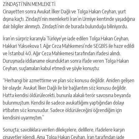
ZİNDAŞTİ’NİN MEMLEKETİ
Cinayetten sonra Avukat İlker Dağlı ve Tolga Hakan Ceyhan, yurt
dışına kaçtı. Zindaşti’nin memleketi İran’ın Urmiye kentinde yaşadığına
dair bilgiler alınmıştı. Zindaşti’nin de burada bulunduğu biliniyordu.
İran’ın sürpriz kararıyla Türkiye’ye iade edilen Tolga Hakan Ceyhan,
Hakkari Yüksekova 1. Ağır Ceza Mahkemesi’nde SEGBİS ile hazır edildi
ve İstanbul 40. Ağır Ceza Mahkemesi tarafından ifadesi alındı.
Duruşmada iddianame okunduktan sonra ifade veren Tolga Hakan
Ceyhan, suçlamaları kabul etmedi ve şöyle konuştu:
“Herhangi bir azmettirme ve plan söz konusu değildir. Aniden gelişen
bir olaydır. Avukat İlker Dağlı ile bir bağlantım söz konusu değildir.
Hatta kendisi öldürülecekti, bununla alakalı terör savcısına beyanda
bulunmuştum. Kendisi ile sadece avukatlığımı yaptığından dolayı
irtibatım söz konusudur. Sadece öldürüleceğini öğrendiğim için
kendisini uyarmıştım.”
Sonuçta; savcılıklara verilen dilekçelere, delillere, ifadelere karşın
cinayetler işlendi. Ama Tolga Hakan Ceyhan, İran tarafından iade