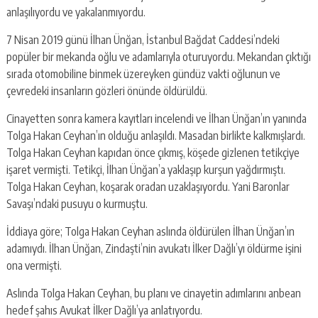
anlaşılıyordu ve yakalanmıyordu.
7 Nisan 2019 günü İlhan Ünğan, İstanbul Bağdat Caddesi’ndeki
popüler bir mekanda oğlu ve adamlarıyla oturuyordu. Mekandan çıktığı
sırada otomobiline binmek üzereyken gündüz vakti oğlunun ve
çevredeki insanların gözleri önünde öldürüldü.
Cinayetten sonra kamera kayıtları incelendi ve İlhan Ünğan’ın yanında
Tolga Hakan Ceyhan’ın olduğu anlaşıldı. Masadan birlikte kalkmışlardı.
Tolga Hakan Ceyhan kapıdan önce çıkmış, köşede gizlenen tetikçiye
işaret vermişti. Tetikçi, İlhan Ünğan’a yaklaşıp kurşun yağdırmıştı.
Tolga Hakan Ceyhan, koşarak oradan uzaklaşıyordu. Yani Baronlar
Savaşı’ndaki pusuyu o kurmuştu.
İddiaya göre; Tolga Hakan Ceyhan aslında öldürülen İlhan Ünğan’ın
adamıydı. İlhan Ünğan, Zindaşti’nin avukatı İlker Dağlı’yı öldürme işini
ona vermişti.
Aslında Tolga Hakan Ceyhan, bu planı ve cinayetin adımlarını anbean
hedef şahıs Avukat İlker Dağlı’ya anlatıyordu.