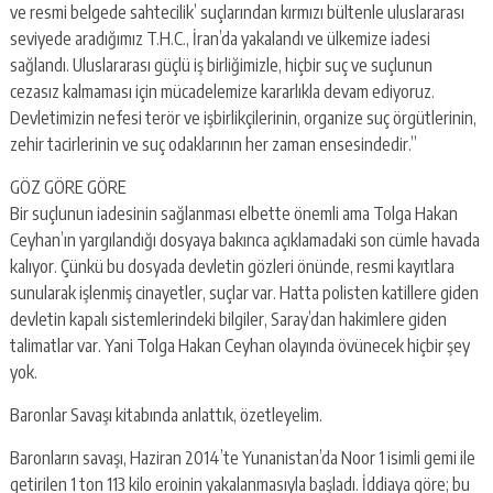
ve resmi belgede sahtecilik’ suçlarından kırmızı bültenle uluslararası
seviyede aradığımız T.H.C., İran’da yakalandı ve ülkemize iadesi
sağlandı. Uluslararası güçlü iş birliğimizle, hiçbir suç ve suçlunun
cezasız kalmaması için mücadelemize kararlıkla devam ediyoruz.
Devletimizin nefesi terör ve işbirlikçilerinin, organize suç örgütlerinin,
zehir tacirlerinin ve suç odaklarının her zaman ensesindedir.”
GÖZ GÖRE GÖRE
Bir suçlunun iadesinin sağlanması elbette önemli ama Tolga Hakan
Ceyhan’ın yargılandığı dosyaya bakınca açıklamadaki son cümle havada
kalıyor. Çünkü bu dosyada devletin gözleri önünde, resmi kayıtlara
sunularak işlenmiş cinayetler, suçlar var. Hatta polisten katillere giden
devletin kapalı sistemlerindeki bilgiler, Saray’dan hakimlere giden
talimatlar var. Yani Tolga Hakan Ceyhan olayında övünecek hiçbir şey
yok.
Baronlar Savaşı kitabında anlattık, özetleyelim.
Baronların savaşı, Haziran 2014’te Yunanistan’da Noor 1 isimli gemi ile
getirilen 1 ton 113 kilo eroinin yakalanmasıyla başladı. İddiaya göre; bu