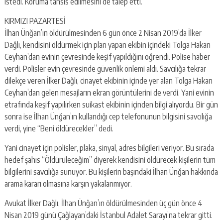
istedi. Koruma tahsis edilmesini de talep etti.
KIRMIZI PAZARTESİ
İlhan Ünğan’ın öldürülmesinden 6 gün önce 2 Nisan 2019’da İlker
Dağlı, kendisini öldürmek için plan yapan ekibin içindeki Tolga Hakan
Ceyhan’dan evinin çevresinde keşif yapıldığını öğrendi. Polise haber
verdi. Polisler evin çevresinde güvenlik önlemi aldı. Savcılığa tekrar
dilekçe veren İlker Dağlı, cinayet ekibinin içinde yer alan Tolga Hakan
Ceyhan’dan gelen mesajların ekran görüntülerini de verdi. Yani evinin
etrafında keşif yapılırken suikast ekibinin içinden bilgi alıyordu. Bir gün
sonra ise İlhan Ünğan’ın kullandığı cep telefonunun bilgisini savcılığa
verdi, yine “Beni öldürecekler” dedi.
Yani cinayet için polisler, plaka, sinyal, adres bilgileri veriyor. Bu sırada
hedef şahıs “Öldürüleceğim” diyerek kendisini öldürecek kişilerin tüm
bilgilerini savcılığa sunuyor. Bu kişilerin başındaki İlhan Ünğan hakkında
arama kararı olmasına karşın yakalanmıyor.
Avukat İlker Dağlı, İlhan Ünğan’ın öldürülmesinden üç gün önce 4
Nisan 2019 günü Çağlayan’daki İstanbul Adalet Sarayı’na tekrar gitti.