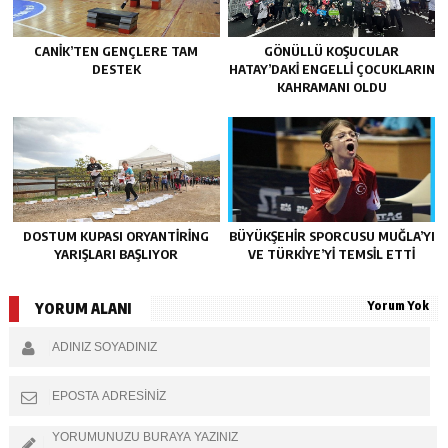
CANIK’TEN GENÇLERE TAM
GÖNÜLLÜ KOŞUCULAR
DESTEK
HATAY’DAKI ENGELLI ÇOCUKLARIN
KAHRAMANI OLDU
DOSTUM KUPASI ORYANTIRING
BÜYÜKŞEHIR SPORCUSU MUĞLA’YI
YARIŞLARI BAŞLIYOR
VE TÜRKIYE’YI TEMSIL ETTI
Yorum Yok
YORUM ALANI