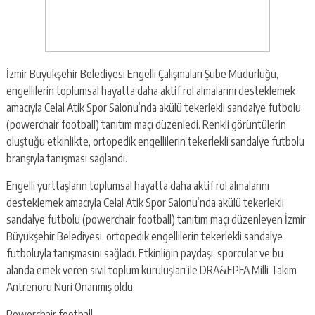
İzmir Büyükşehir Belediyesi Engelli Çalışmaları Şube Müdürlüğü,
engellilerin toplumsal hayatta daha aktif rol almalarını desteklemek
amacıyla Celal Atik Spor Salonu’nda akülü tekerlekli sandalye futbolu
(powerchair football) tanıtım maçı düzenledi. Renkli görüntülerin
oluştuğu etkinlikte, ortopedik engellilerin tekerlekli sandalye futbolu
branşıyla tanışması sağlandı.
Engelli yurttaşların toplumsal hayatta daha aktif rol almalarını
desteklemek amacıyla Celal Atik Spor Salonu’nda akülü tekerlekli
sandalye futbolu (powerchair football) tanıtım maçı düzenleyen İzmir
Büyükşehir Belediyesi, ortopedik engellilerin tekerlekli sandalye
futboluyla tanışmasını sağladı. Etkinliğin paydaşı, sporcular ve bu
alanda emek veren sivil toplum kuruluşları ile DRA&EPFA Milli Takım
Antrenörü Nuri Onanmış oldu.
Powerchair football