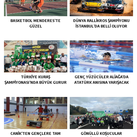
BASKETBOL MENDERES’TE
DÜNYA RALLIKROS ŞAMPIYONU
GÜZEL
İSTANBUL’DA BELLI OLUYOR
TÜRKIYE KURAŞ
GENÇ YÜZÜCÜLER ALIAĞA’DA
ŞAMPIYONASI’NDA BÜYÜK GURUR
ATATÜRK ANISINA YARIŞACAK
CANIK’TEN GENÇLERE TAM
GÖNÜLLÜ KOŞUCULAR