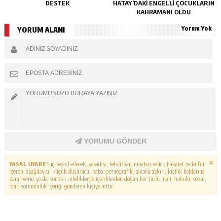
DESTEK
HATAY’DAKI ENGELLI ÇOCUKLARIN
KAHRAMANI OLDU
Yorum Yok
YORUM ALANI
YORUMU GÖNDER
YASAL UYARI!
Suç teşkil edecek, yasadışı, tehditkar, rahatsız edici, hakaret ve küfür
içeren, aşağılayıcı, küçük düşürücü, kaba, pornografik, ahlaka aykırı, kişilik haklarına
zarar verici ya da benzeri niteliklerde içeriklerden doğan her türlü mali, hukuki, cezai,
idari sorumluluk içeriği gönderen kişiye aittir.