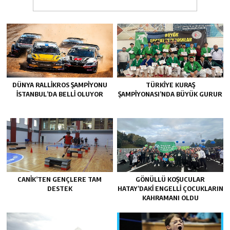
DÜNYA RALLIKROS ŞAMPIYONU
TÜRKIYE KURAŞ
İSTANBUL’DA BELLI OLUYOR
ŞAMPIYONASI’NDA BÜYÜK GURUR
CANIK’TEN GENÇLERE TAM
GÖNÜLLÜ KOŞUCULAR
DESTEK
HATAY’DAKI ENGELLI ÇOCUKLARIN
KAHRAMANI OLDU