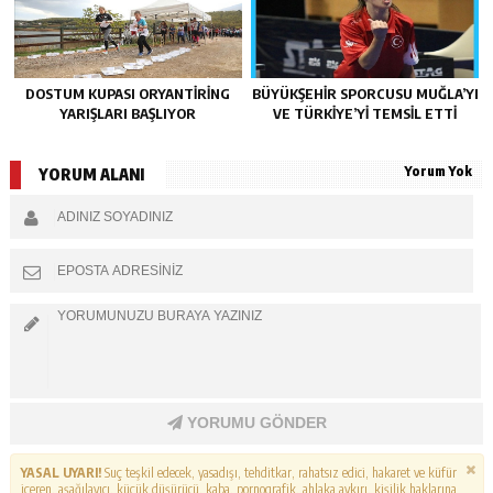
DOSTUM KUPASI ORYANTIRING
BÜYÜKŞEHIR SPORCUSU MUĞLA’YI
YARIŞLARI BAŞLIYOR
VE TÜRKIYE’YI TEMSIL ETTI
Yorum Yok
YORUM ALANI
YORUMU GÖNDER
YASAL UYARI!
Suç teşkil edecek, yasadışı, tehditkar, rahatsız edici, hakaret ve küfür
içeren, aşağılayıcı, küçük düşürücü, kaba, pornografik, ahlaka aykırı, kişilik haklarına