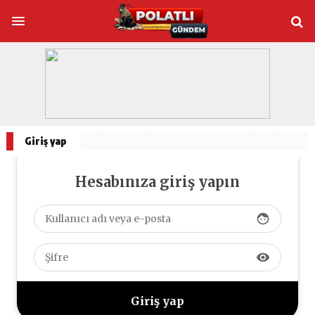
Giriş yap
Hesabınıza giriş yapın
face
visibility