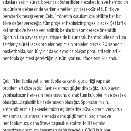
adaylara seçim süreci boyunca gösterdikleri nezaket için ve hentbolun
bugünlere gelmesinde verilen emekler için teşekkür etti. Birlik ve
beraberlik mesajı veren Çebi, “Yönetim kurulumuzla birlikte her bir
fikre değer vereceğiz, tüm projeler hepimizin projesi olacak. Şeffaflık,
katılımcılık ve hesap verilebilirlik benim için son derece önemlidir.
Sporun tüm paydaşlarıyla istişare de bulunacak, hentbol ailesinin tüm
fertleriyle üretilecek projeler hepimizin projeleri olacak. 20 senedir
basketbolda, son 10 yıldır da voleybolda oluşan popülaritenin artık
hentbola gelmesi gerektiğini düşünüyorum.” ifadelerini kullandı.
Çebi, “Hentbolla yatıp, hentbolla kalkarak, güç birliği yaparak
problemleri çözeceğiz. Kaynaklarımızı güçlendireceğiz. Kulüp ayrımı
yapılmaksızın herkesin federasyonu olarak tüm kulüplerimize destek
olacağız. Ulaşılabilir bir federasyon olacağız. Sporcularımızın,
antrenörlerimiz, hakemlerimizin eğitimlerine büyük önem veriyoruz.
Amacımız uluslararası arenada daha güçlü temsil sağlamak ve
hentbolumuzu daha öteye taşımak olacaktır. Milli takımlar
organizasyonumuzu tamamen değiştireceğiz. Güçlü kulüpler