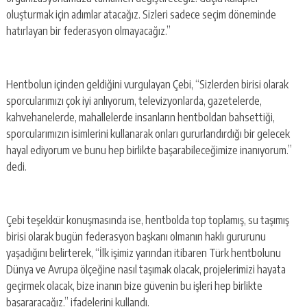
oluşturmak için adımlar atacağız. Sizleri sadece seçim döneminde
hatırlayan bir federasyon olmayacağız.”
Hentbolun içinden geldiğini vurgulayan Çebi, “Sizlerden birisi olarak
sporcularımızı çok iyi anlıyorum, televizyonlarda, gazetelerde,
kahvehanelerde, mahallelerde insanların hentboldan bahsettiği,
sporcularımızın isimlerini kullanarak onları gururlandırdığı bir gelecek
hayal ediyorum ve bunu hep birlikte başarabileceğimize inanıyorum.”
dedi.
Çebi teşekkür konuşmasında ise, hentbolda top toplamış, su taşımış
birisi olarak bugün federasyon başkanı olmanın haklı gururunu
yaşadığını belirterek, “İlk işimiz yarından itibaren Türk hentbolunu
Dünya ve Avrupa ölçeğine nasıl taşımak olacak, projelerimizi hayata
geçirmek olacak, bize inanın bize güvenin bu işleri hep birlikte
başararacağız.” ifadelerini kullandı.