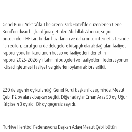
Genel Kurul Ankara’da The Green Park Hotel’de düzenlenen Genel
Kurul’un divan başkanlığına getirilen Abdullah Albunar, seçim
öncesinde THF tarafından hazırlanan ve daha önce internet sitesinde
ilan edilen, kurul günü de delegelere kitapçık olarak dağıtılan faaliyet
raporu, yönetim kurulunun hesap ve faaliyetleri, denetim
raporu, 2025-2026 yılı tahmini bütçeleri ve faaliyetleri, federasyonun
iktisadi işletmesi faaliyet ve giderleri oylanarak ibra edildi.
220 delegenin oy kullandığı Genel Kurul başkanlık seçiminde, Mesut
Çebi 112 oy alarak başkan seçildi. Diğer adaylar Erhan Aras 59 oy, Uğur
Kılıç ise 48 oy aldı. Bir oy geçersiz sayıldı.
Türkiye Hentbol Federasyonu Başkan Adayı Mesut Çebi, bütün