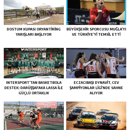
DOSTUM KUPASI ORYANTIRING
BÜYÜKŞEHIR SPORCUSU MUĞLA’YI
YARIŞLARI BAŞLIYOR
VE TÜRKIYE’YI TEMSIL ETTI
INTERSPORT’TAN BASKETBOLA
ECZACIBAŞI DYNAVIT, CEV
DESTEK: DARÜŞŞAFAKA LASSA ILE
ŞAMPIYONLAR LIGI’NDE SAHNE
GÜÇLÜ ORTAKLIK
ALIYOR