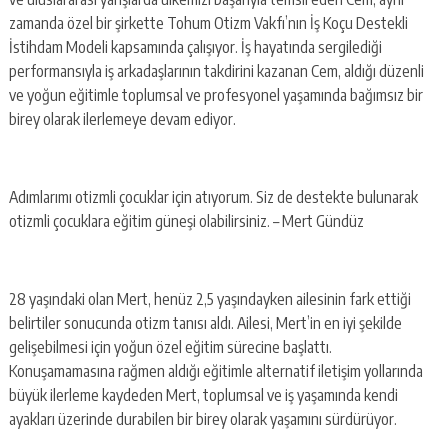
zamanda özel bir şirkette Tohum Otizm Vakfı’nın İş Koçu Destekli
İstihdam Modeli kapsamında çalışıyor. İş hayatında sergilediği
performansıyla iş arkadaşlarının takdirini kazanan Cem, aldığı düzenli
ve yoğun eğitimle toplumsal ve profesyonel yaşamında bağımsız bir
birey olarak ilerlemeye devam ediyor.
Adımlarımı otizmli çocuklar için atıyorum. Siz de destekte bulunarak
otizmli çocuklara eğitim güneşi olabilirsiniz. – Mert Gündüz
28 yaşındaki olan Mert, henüz 2,5 yaşındayken ailesinin fark ettiği
belirtiler sonucunda otizm tanısı aldı. Ailesi, Mert’in en iyi şekilde
gelişebilmesi için yoğun özel eğitim sürecine başlattı.
Konuşamamasına rağmen aldığı eğitimle alternatif iletişim yollarında
büyük ilerleme kaydeden Mert, toplumsal ve iş yaşamında kendi
ayakları üzerinde durabilen bir birey olarak yaşamını sürdürüyor.