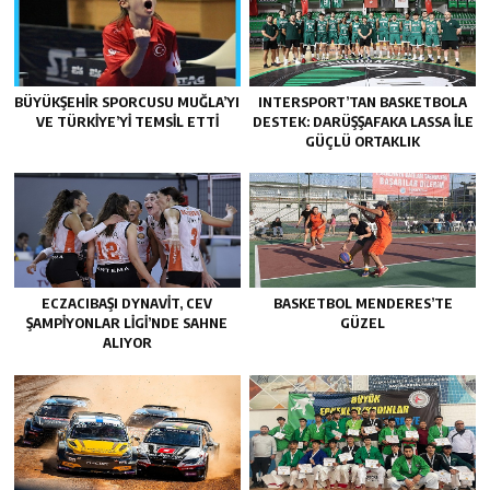
BÜYÜKŞEHIR SPORCUSU MUĞLA’YI
INTERSPORT’TAN BASKETBOLA
VE TÜRKIYE’YI TEMSIL ETTI
DESTEK: DARÜŞŞAFAKA LASSA ILE
GÜÇLÜ ORTAKLIK
ECZACIBAŞI DYNAVIT, CEV
BASKETBOL MENDERES’TE
ŞAMPIYONLAR LIGI’NDE SAHNE
GÜZEL
ALIYOR