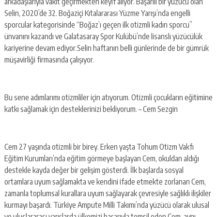
arkadaşlarıyla vakit geçirmekten keyif alıyor. Başarılı bir yüzücü olan
Selin, 2020’de 32. Boğaziçi Kıtalararası Yüzme Yarışı’nda engelli
sporcular kategorisinde “Boğaz’ı geçen ilk otizmli kadın sporcu”
ünvanını kazandı ve Galatasaray Spor Kulübü’nde lisanslı yüzücülük
kariyerine devam ediyor.Selin haftanın belli günlerinde de bir gümrük
müşavirliği firmasında çalışıyor.
Bu sene adımlarımı otizmliler için atıyorum. Otizmli çocukların eğitimine
katkı sağlamak için desteklerinizi bekliyorum. – Cem Sezgin
Cem 27 yaşında otizmli bir birey. Erken yaşta Tohum Otizm Vakfı
Eğitim Kurumları’nda eğitim görmeye başlayan Cem, okuldan aldığı
destekle kayda değer bir gelişim gösterdi. İlk başlarda sosyal
ortamlara uyum sağlamakta ve kendini ifade etmekte zorlanan Cem,
zamanla toplumsal kurallara uyum sağlayarak çevresiyle sağlıklı ilişkiler
kurmayı başardı. Türkiye Ampute Milli Takımı’nda yüzücü olarak ulusal
ve uluslararası yarışlarda ülkemizi başarıyla temsil eden Cem, aynı