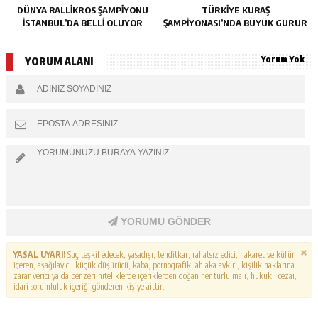
DÜNYA RALLIKROS ŞAMPIYONU
TÜRKIYE KURAŞ
İSTANBUL’DA BELLI OLUYOR
ŞAMPIYONASI’NDA BÜYÜK GURUR
Yorum Yok
YORUM ALANI
YORUMU GÖNDER
YASAL UYARI!
Suç teşkil edecek, yasadışı, tehditkar, rahatsız edici, hakaret ve küfür
içeren, aşağılayıcı, küçük düşürücü, kaba, pornografik, ahlaka aykırı, kişilik haklarına
zarar verici ya da benzeri niteliklerde içeriklerden doğan her türlü mali, hukuki, cezai,
idari sorumluluk içeriği gönderen kişiye aittir.