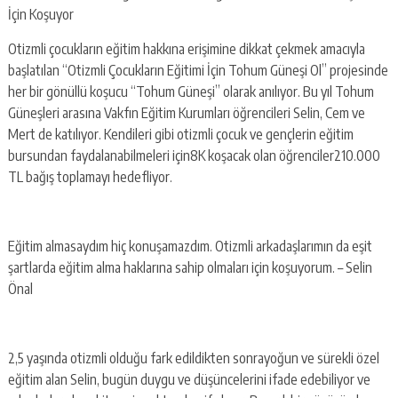
İçin Koşuyor
Otizmli çocukların eğitim hakkına erişimine dikkat çekmek amacıyla
başlatılan “Otizmli Çocukların Eğitimi İçin Tohum Güneşi Ol” projesinde
her bir gönüllü koşucu “Tohum Güneşi” olarak anılıyor. Bu yıl Tohum
Güneşleri arasına Vakfın Eğitim Kurumları öğrencileri Selin, Cem ve
Mert de katılıyor. Kendileri gibi otizmli çocuk ve gençlerin eğitim
bursundan faydalanabilmeleri için8K koşacak olan öğrenciler210.000
TL bağış toplamayı hedefliyor.
Eğitim almasaydım hiç konuşamazdım. Otizmli arkadaşlarımın da eşit
şartlarda eğitim alma haklarına sahip olmaları için koşuyorum. – Selin
Önal
2,5 yaşında otizmli olduğu fark edildikten sonrayoğun ve sürekli özel
eğitim alan Selin, bugün duygu ve düşüncelerini ifade edebiliyor ve