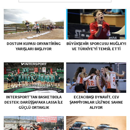
DOSTUM KUPASI ORYANTIRING
BÜYÜKŞEHIR SPORCUSU MUĞLA’YI
YARIŞLARI BAŞLIYOR
VE TÜRKIYE’YI TEMSIL ETTI
INTERSPORT’TAN BASKETBOLA
ECZACIBAŞI DYNAVIT, CEV
DESTEK: DARÜŞŞAFAKA LASSA ILE
ŞAMPIYONLAR LIGI’NDE SAHNE
GÜÇLÜ ORTAKLIK
ALIYOR