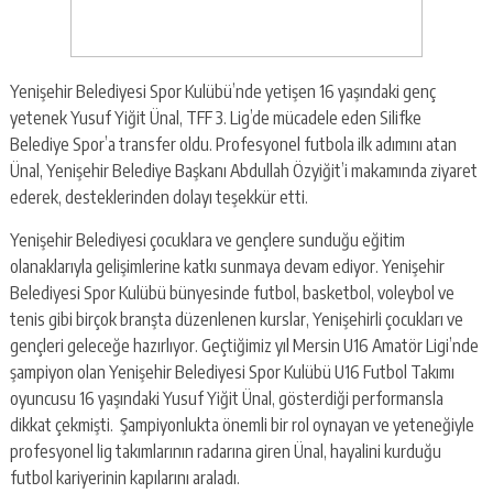
Yenişehir Belediyesi Spor Kulübü’nde yetişen 16 yaşındaki genç
yetenek Yusuf Yiğit Ünal, TFF 3. Lig’de mücadele eden Silifke
Belediye Spor’a transfer oldu. Profesyonel futbola ilk adımını atan
Ünal, Yenişehir Belediye Başkanı Abdullah Özyiğit’i makamında ziyaret
ederek, desteklerinden dolayı teşekkür etti.
Yenişehir Belediyesi çocuklara ve gençlere sunduğu eğitim
olanaklarıyla gelişimlerine katkı sunmaya devam ediyor. Yenişehir
Belediyesi Spor Kulübü bünyesinde futbol, basketbol, voleybol ve
tenis gibi birçok branşta düzenlenen kurslar, Yenişehirli çocukları ve
gençleri geleceğe hazırlıyor. Geçtiğimiz yıl Mersin U16 Amatör Ligi’nde
şampiyon olan Yenişehir Belediyesi Spor Kulübü U16 Futbol Takımı
oyuncusu 16 yaşındaki Yusuf Yiğit Ünal, gösterdiği performansla
dikkat çekmişti. Şampiyonlukta önemli bir rol oynayan ve yeteneğiyle
profesyonel lig takımlarının radarına giren Ünal, hayalini kurduğu
futbol kariyerinin kapılarını araladı.