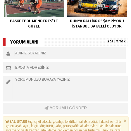
BASKETBOL MENDERES’TE
DÜNYA RALLIKROS ŞAMPIYONU
GÜZEL
İSTANBUL’DA BELLI OLUYOR
Yorum Yok
YORUM ALANI
YORUMU GÖNDER
YASAL UYARI!
Suç teşkil edecek, yasadışı, tehditkar, rahatsız edici, hakaret ve küfür
içeren, aşağılayıcı, küçük düşürücü, kaba, pornografik, ahlaka aykırı, kişilik haklarına
zarar verici ya da benzeri niteliklerde içeriklerden doğan her türlü mali, hukuki, cezai,