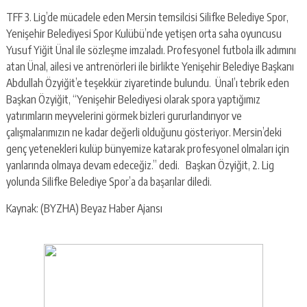
TFF 3. Lig’de mücadele eden Mersin temsilcisi Silifke Belediye Spor,
Yenişehir Belediyesi Spor Kulübü’nde yetişen orta saha oyuncusu
Yusuf Yiğit Ünal ile sözleşme imzaladı. Profesyonel futbola ilk adımını
atan Ünal, ailesi ve antrenörleri ile birlikte Yenişehir Belediye Başkanı
Abdullah Özyiğit’e teşekkür ziyaretinde bulundu. Ünal’ı tebrik eden
Başkan Özyiğit, “Yenişehir Belediyesi olarak spora yaptığımız
yatırımların meyvelerini görmek bizleri gururlandırıyor ve
çalışmalarımızın ne kadar değerli olduğunu gösteriyor. Mersin’deki
genç yetenekleri kulüp bünyemize katarak profesyonel olmaları için
yanlarında olmaya devam edeceğiz.” dedi. Başkan Özyiğit, 2. Lig
yolunda Silifke Belediye Spor’a da başarılar diledi.
Kaynak: (BYZHA) Beyaz Haber Ajansı