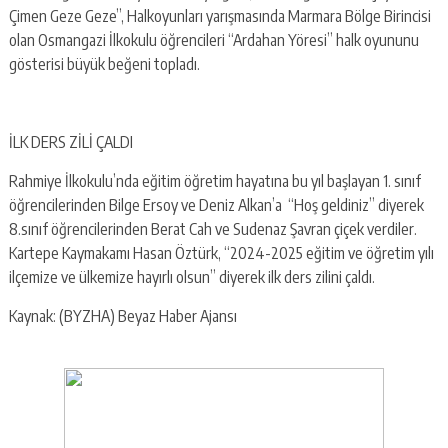
Çimen Geze Geze”, Halkoyunları yarışmasında Marmara Bölge Birincisi
olan Osmangazi İlkokulu öğrencileri “Ardahan Yöresi” halk oyununu
gösterisi büyük beğeni topladı.
İLK DERS ZİLİ ÇALDI
Rahmiye İlkokulu’nda eğitim öğretim hayatına bu yıl başlayan 1. sınıf
öğrencilerinden Bilge Ersoy ve Deniz Alkan’a “Hoş geldiniz” diyerek
8.sınıf öğrencilerinden Berat Cah ve Sudenaz Şavran çiçek verdiler.
Kartepe Kaymakamı Hasan Öztürk, “2024-2025 eğitim ve öğretim yılı
ilçemize ve ülkemize hayırlı olsun” diyerek ilk ders zilini çaldı.
Kaynak: (BYZHA) Beyaz Haber Ajansı