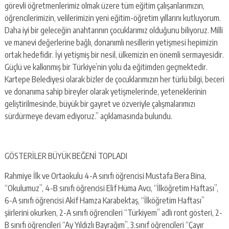
görevli öğretmenlerimiz olmak üzere tüm eğitim çalışanlarımızın,
öğrencilerimizin, velilerimizin yeni eğitim-öğretim yıllarını kutluyorum.
Daha iyi bir geleceğin anahtarının çocuklarımız olduğunu biliyoruz. Milli
ve manevi değerlerine bağlı, donanımlı nesillerin yetişmesi hepimizin
ortak hedefidir. İyi yetişmiş bir nesil, ülkemizin en önemli sermayesidir.
Güçlü ve kalkınmış bir Türkiye’nin yolu da eğitimden geçmektedir.
Kartepe Belediyesi olarak bizler de çocuklarımızın her türlü bilgi, beceri
ve donanıma sahip bireyler olarak yetişmelerinde, yeteneklerinin
geliştirilmesinde, büyük bir gayret ve özveriyle çalışmalarımızı
sürdürmeye devam ediyoruz.” açıklamasında bulundu.
GÖSTERİLER BÜYÜK BEĞENİ TOPLADI
Rahmiye İlk ve Ortaokulu 4-A sınıfı öğrencisi Mustafa Bera Bina,
“Okulumuz”, 4-B sınıfı öğrencisi Elif Hüma Avcı, “İlköğretim Haftası”,
6-A sınıfı öğrencisi Akif Hamza Karabektaş, “İlköğretim Haftası”
şiirlerini okurken, 2-A sınıfı öğrencileri “Türkiyem” adlı ront gösteri, 2-
B sınıfı öğrencileri “Ay Yıldızlı Bayrağım”, 3.sınıf öğrencileri “Çayır