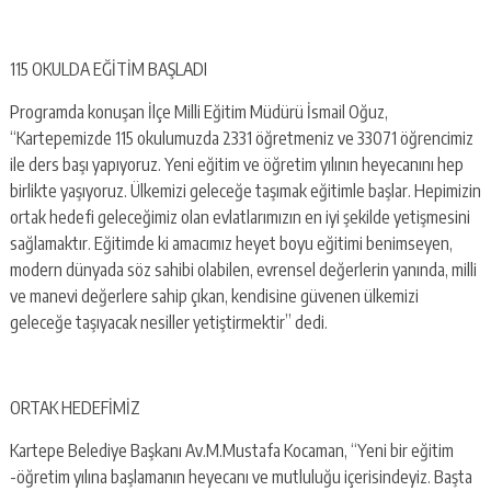
115 OKULDA EĞİTİM BAŞLADI
Programda konuşan İlçe Milli Eğitim Müdürü İsmail Oğuz,
“Kartepemizde 115 okulumuzda 2331 öğretmeniz ve 33071 öğrencimiz
ile ders başı yapıyoruz. Yeni eğitim ve öğretim yılının heyecanını hep
birlikte yaşıyoruz. Ülkemizi geleceğe taşımak eğitimle başlar. Hepimizin
ortak hedefi geleceğimiz olan evlatlarımızın en iyi şekilde yetişmesini
sağlamaktır. Eğitimde ki amacımız heyet boyu eğitimi benimseyen,
modern dünyada söz sahibi olabilen, evrensel değerlerin yanında, milli
ve manevi değerlere sahip çıkan, kendisine güvenen ülkemizi
geleceğe taşıyacak nesiller yetiştirmektir” dedi.
ORTAK HEDEFİMİZ
Kartepe Belediye Başkanı Av.M.Mustafa Kocaman, “Yeni bir eğitim
-öğretim yılına başlamanın heyecanı ve mutluluğu içerisindeyiz. Başta