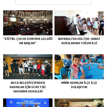
“EĞITIM, ÇOCUK DÜNYAYA GELDIĞI
BAYRAKLI’DA KÜLTÜR-SANAT
AN BAŞLAR”
KURSLARINA YOĞUN ILGI
BUCA BELEDIYESI’NDEN
MINIK ADIMLAR ILÇE ILÇE
KADINLAR IÇIN ÜCRETSIZ
DOLAŞIYOR
SAVUNMA DERSLERI