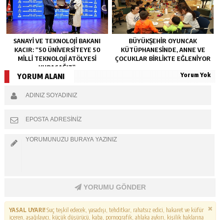
SANAYI VE TEKNOLOJI BAKANI
BÜYÜKŞEHIR OYUNCAK
KACIR: “50 ÜNIVERSITEYE 50
KÜTÜPHANESINDE, ANNE VE
MILLI TEKNOLOJI ATÖLYESI
ÇOCUKLAR BIRLIKTE EĞLENIYOR
KURACAĞIZ”
Yorum Yok
YORUM ALANI
YORUMU GÖNDER
YASAL UYARI!
Suç teşkil edecek, yasadışı, tehditkar, rahatsız edici, hakaret ve küfür
içeren, aşağılayıcı, küçük düşürücü, kaba, pornografik, ahlaka aykırı, kişilik haklarına