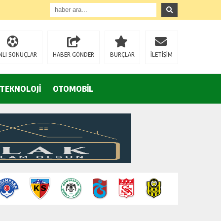
Eğrek’in iş arkadaşları Çalık Holding’in önünde: “Hakkımızı istemeye geldik, bizi de mi döverek öldüreceksiniz?”
NLI SONUÇLAR
HABER GÖNDER
BURÇLAR
İLETİŞİM
TEKNOLOJİ
OTOMOBİL