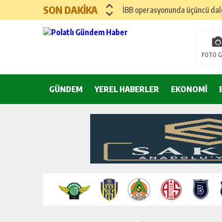
SON DAKİKA
İBB operasyonunda üçüncü dalga
Hayri Kozanoğlu… Erdoğan’ın 3
FOTO G
Saray makyaj tutmaz
GÜNDEM
YEREL HABERLER
Seçmeli demokrasi: Kimine şeke
EKONOMİ
Pepe’yi sevmek kolay, ya Pepe 