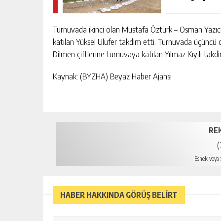
Turnuvada ikinci olan Mustafa Öztürk – Osman Yazı
katılan Yüksel Ulufer takdim etti. Turnuvada üçüncü
Dilmen çiftlerine turnuvaya katılan Yılmaz Kıyılı takdi
Kaynak: (BYZHA) Beyaz Haber Ajansı
RE
(
Esnek veya S
HABER HAKKINDA GÖRÜŞ BELİRT