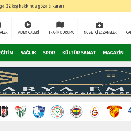
: 22 kişi hakkında gözaltı kararı
 devri
ALERİ
VIDEO GALERİ
TRAFİK DURUMU
NÖBETÇİ ECZANELER
CA
r, kimine zehir
EĞİTİM
SAĞLIK
SPOR
KÜLTÜR SANAT
MAGAZİN
olmak? (I)