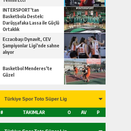
Temsil Etti
INTERSPORT’tan
Basketbola Destek:
Darüşşafaka Lassa ile Güçlü
Ortaklık
Eczacıbaşı Dynavit, CEV
Şampiyonlar Ligi’nde sahne
alıyor
Basketbol Menderes’te
Güzel
#
TAKIMLAR
O
AV
P