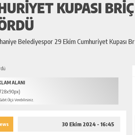
HURIYET KUPASI BRI
GÖRDÜ
urhaniye Belediyespor 29 Ekim Cumhuriyet Kupası Bri
KLAM ALANI
728x90px)
abit Ölçü Verebilirsiniz.
30 Ekim 2024 - 16:45
iews