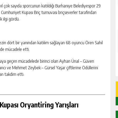
yıl çok sayıda sporcunun katıldığı Burhaniye Belediyespor 29
 Cumhuriyet Kupası Briç turnuvası briçseverler tarafından
k ilgi gördü.
ezin dört bir yanından katılım sağlayan 68 oyuncu Ören Sahil
’de mücadele etti.
sıya geçen mücadelede birinci olan Ayhan Ünal – Güven
ancı ve Mehmet Zeybek – Gürsel Yaşar çiftlerine Ödüllerini
an takdim etti.
upası Oryantiring Yarışları