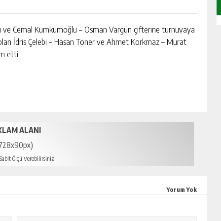
cı ve Cemal Kumkumoğlu – Osman Vargün çifterine turnuvaya
 olan İdris Çelebi – Hasan Toner ve Ahmet Korkmaz – Murat
m etti.
KLAM ALANI
728x90px)
abit Ölçü Verebilirsiniz.
Yorum Yok