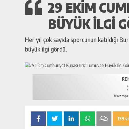
29 EKIM CUM
BÜYÜK İLGI 
Her yıl çok sayıda sporcunun katıldığı B
büyük ilgi gördü.
RE
(
Esnek veya S
139 v