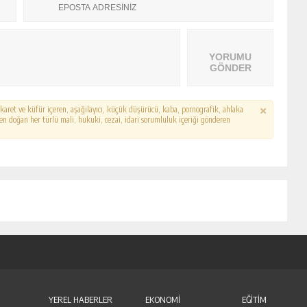
YORUMU
GÖNDER
hakaret ve küfür içeren, aşağılayıcı, küçük düşürücü, kaba, pornografik, ahlaka
erden doğan her türlü mali, hukuki, cezai, idari sorumluluk içeriği gönderen
YEREL HABERLER
EKONOMİ
EĞİTİM