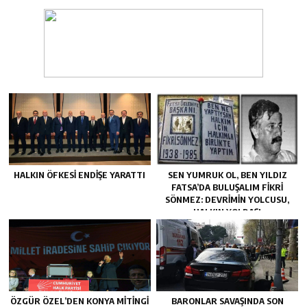
HALKIN ÖFKESI ENDIŞE YARATTI
SEN YUMRUK OL, BEN YILDIZ
FATSA’DA BULUŞALIM FIKRI
SÖNMEZ: DEVRIMIN YOLCUSU,
HALKIN YOLDAŞI
ÖZGÜR ÖZEL’DEN KONYA MITINGI
BARONLAR SAVAŞINDA SON