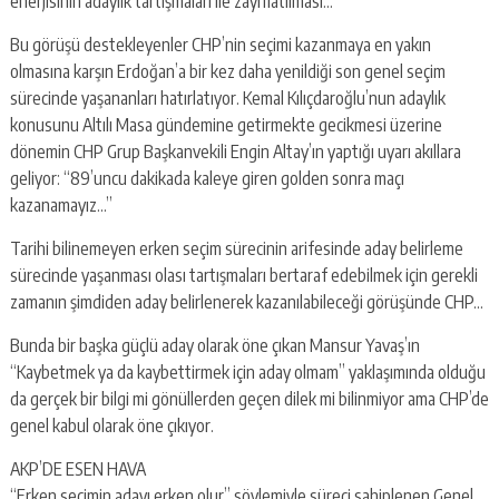
enerjisinin adaylık tartışmaları ile zayıflatılması…
Bu görüşü destekleyenler CHP’nin seçimi kazanmaya en yakın
olmasına karşın Erdoğan’a bir kez daha yenildiği son genel seçim
sürecinde yaşananları hatırlatıyor. Kemal Kılıçdaroğlu’nun adaylık
konusunu Altılı Masa gündemine getirmekte gecikmesi üzerine
dönemin CHP Grup Başkanvekili Engin Altay’ın yaptığı uyarı akıllara
geliyor: “89’uncu dakikada kaleye giren golden sonra maçı
kazanamayız…”
Tarihi bilinemeyen erken seçim sürecinin arifesinde aday belirleme
sürecinde yaşanması olası tartışmaları bertaraf edebilmek için gerekli
zamanın şimdiden aday belirlenerek kazanılabileceği görüşünde CHP…
Bunda bir başka güçlü aday olarak öne çıkan Mansur Yavaş’ın
“Kaybetmek ya da kaybettirmek için aday olmam” yaklaşımında olduğu
da gerçek bir bilgi mi gönüllerden geçen dilek mi bilinmiyor ama CHP’de
genel kabul olarak öne çıkıyor.
AKP’DE ESEN HAVA
“Erken seçimin adayı erken olur” söylemiyle süreci sahiplenen Genel