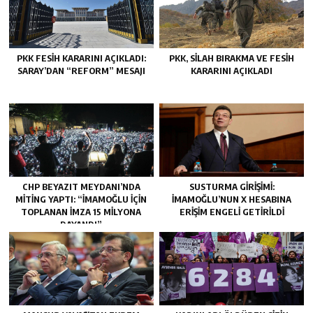
PKK FESIH KARARINI AÇIKLADI:
PKK, SILAH BIRAKMA VE FESIH
SARAY’DAN “REFORM” MESAJI
KARARINI AÇIKLADI
CHP BEYAZIT MEYDANI’NDA
SUSTURMA GIRIŞIMI:
MITING YAPTI: “İMAMOĞLU IÇIN
İMAMOĞLU’NUN X HESABINA
TOPLANAN IMZA 15 MILYONA
ERIŞIM ENGELI GETIRILDI
DAYANDI”