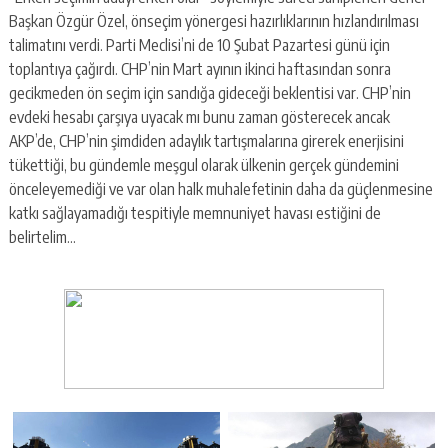
Başkan Özgür Özel, önseçim yönergesi hazırlıklarının hızlandırılması
talimatını verdi. Parti Meclisi’ni de 10 Şubat Pazartesi günü için
toplantıya çağırdı. CHP’nin Mart ayının ikinci haftasından sonra
gecikmeden ön seçim için sandığa gideceği beklentisi var. CHP’nin
evdeki hesabı çarşıya uyacak mı bunu zaman gösterecek ancak
AKP’de, CHP’nin şimdiden adaylık tartışmalarına girerek enerjisini
tükettiği, bu gündemle meşgul olarak ülkenin gerçek gündemini
önceleyemediği ve var olan halk muhalefetinin daha da güçlenmesine
katkı sağlayamadığı tespitiyle memnuniyet havası estiğini de
belirtelim…