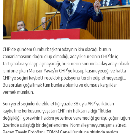
CHP’de gündem Cumhurbaşkanı adayının kim olacağı, bunun
zamanlamasının doğru olup olmadığı, adaylık sürecinin CHP’de iç
tartışmalara yol açıp açmayacağı, bu sürecin sonunda aday adayı olarak
ismi öne çıkan Mansur Yavaş’ın CHP’ye küsüp küsmeyeceği ve hatta
CHP’ye seçimi kaybettirecek bir pozisyonu tercih edip etmeyeceği…
Bu soruları çoğaltmak tüm bunlara olumlu ve olumsuz karşılıklar
vermek mümkün.
Son yerel seçimlerde elde ettiği yüzde 38 oyla AKP’ye iktidarı
kaybetme korkusunu yaşatan CHP’nin halktan aldığı “İktidar
değişikliği” görevinin hakkını yeterince veremediği görüşü çoğunluğun
üzerinde uzlaştığı bir değerlendirme. Normalleşme/yumuşama süreci,
Recep Tayyip Erdoğan’ı TBMM Genel Kurulu’na girişinde ayakta