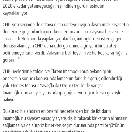
2028’e kadar yetemeyeceğinin şimdiden görülmesinden
kaynaklanıyor.
CHP, son seçimde de ortaya çıkan iradeye uygun davranmak, siyasetin
dümenine geçebilmek için erken seçimi zorlama arayışına hız verme
kararı aldı. Bu konuda yapılan çağrılardan, mitinglerden istediği geri
dönüşü alamayan CHP, daha ciddi görünmek için yeni bir strateji
belirlemeye karar verdi, “Adayımızı belirleyelim ve herkes kararlılığımızı
görsün…”
CHP üyelerinin katıldığı ve Ekrem İmamoğlu’nun oylandığı bir
önseçimin sonucu konusunda kimsenin farklı bir görüş dillendirdiği
yok. Herkes Mansur Yavaş’la da Özgür Özel’le de yarışsa
İmamoğlu’nun adaylık yarışında ipi göğüsleyeceğine kesin gözüyle
bakıyor.
Bu süreci hızlandıran en önemli nedenlerden biri de iktidarın
İmamoğlu’nu siyaset yasağıyla yarış dışı bırakacak bir kararın alınmasını
sağlaması ya da sürpriz bir erken seçim durumunda parti örgütünün