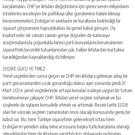
karşılamaları, CHP’ye iktidarı değiştirmesi için görev veren milyonların
isteklerini önceleyen bir politikayı ülke gündemine hakim kılmayı
becerememeleri, Erdoğan’ın sınırlarını ve kurallarını belirlediği bir
siyaset çerçevesine hapsoldukları da genel kabul görüyor. Oy
kaybetseler de zaman zaman geriye düşseler de kamuoyu
araştırmalarında çoğunlukla birinci parti konumlarını korumalarının
siyasetteki becerikli tutumlarından çok, halkın iktidardan kurtulma
kararlılığından kaynaklandığı da biliniyor.
2028’E GÜCÜ YETMEZ
Yerel seçimlerden sonra geçen ve CHP’nin iktidara gelmeye aday bir
parti görünümünden uzak göründüğü dokuz ayın sonunda şimdi 31
Mart 2024 yerel seçimlerinde ortaya konulan iradeye uygun bir tutum
benimsemeye çalışıyor CHP: İktidarı yerel seçime zorlamak ve bu
söylemle de oylarını konsolide etmek ve artırmak. Resmi tarihi 2028
olan bir sonraki seçimin zamanından önce olacağı konusunda geniş bir
kabul var. Bu, hem Türkiye siyasetinin geleneksel rotası hem
Erdoğan’ın yeniden aday olma arzusunu başka türlü karşılama olanağı
olmadığından hem de iktidarın yarattığı kriz dolayısıyla nefesinin