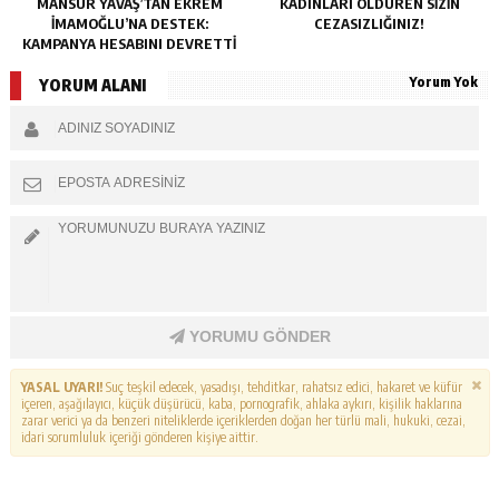
MANSUR YAVAŞ’TAN EKREM
KADINLARI ÖLDÜREN SIZIN
İMAMOĞLU’NA DESTEK:
CEZASIZLIĞINIZ!
KAMPANYA HESABINI DEVRETTI
Yorum Yok
YORUM ALANI
YORUMU GÖNDER
YASAL UYARI!
Suç teşkil edecek, yasadışı, tehditkar, rahatsız edici, hakaret ve küfür
içeren, aşağılayıcı, küçük düşürücü, kaba, pornografik, ahlaka aykırı, kişilik haklarına
zarar verici ya da benzeri niteliklerde içeriklerden doğan her türlü mali, hukuki, cezai,
idari sorumluluk içeriği gönderen kişiye aittir.