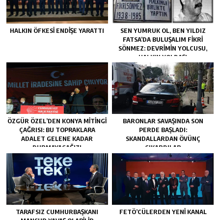
HALKIN ÖFKESI ENDIŞE YARATTI
SEN YUMRUK OL, BEN YILDIZ
FATSA’DA BULUŞALIM FIKRI
SÖNMEZ: DEVRIMIN YOLCUSU,
HALKIN YOLDAŞI
ÖZGÜR ÖZEL’DEN KONYA MITINGI
BARONLAR SAVAŞINDA SON
ÇAĞRISI: BU TOPRAKLARA
PERDE BAŞLADI:
ADALET GELENE KADAR
SKANDALLARDAN ÖVÜNÇ
DURMAYACAĞIZ!
ÇIKARDILAR
TARAFSIZ CUMHURBAŞKANI
FETÖ’CÜLERDEN YENI KANAL