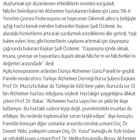
oluşturmak için düzenlenen etkinliklerin önemini vurguladı.
Nilüfer Belediyesi’nin Alzheimer hastalarının bakımı için Lions 118-K
Yönetim Çevresi Federasyonu ve hayırsever Dikencik ailesi iş birliğiyle
açtığı hasta konuk evinden bahseden Başkan Şadi Özdemir, bu
alandaki hizmetlerini artırarak sürdürmek istediklerini dile getirdi. Yaşlı
bakım evleri, kreş gibi hizmetlerin sayılarını artırmak için dayanışma
çağrısında bulunan Başkan Şadi Özdemir, “Dayanışma içinde olmak,
insana, çevreye ve hayvanlara duyarlı olmak Nilüfer’in ve Nilüferliler’in
değerleri arasındadır” dedi.
Açılış konuşmasının ardından Dünya Alzheimer Günü Paneli’ne geçildi.
Panelin moderatörü Türkiye Alzheimer Derneği Bursa Şubesi Başkanı
Prof. Dr. Mustafa Bakar da Türkiye’de 600 bine yakın, Bursa’da ise 33
bin Alzheimer hastası olduğunu söyledi. Hastalığın yaygınlığına dikkat
çeken Prof. Dr. Bakar, “Alzheimer hasta sayısı her on yılda bir ikiye
katlanıyor. Bu hastalık sadece kişiyi değil, çevrelerindeki insanları da
etkiliyor. Bu nedenle toplumsal bir sorun teşkil ediyor” diye konuştu.
Panelde konuşan diğer uzmanlar arasında nöroloji uzmanı Doç. Dr.
Demet Yıldız, psikiyatri uzmanı Doç. Dr. Yusuf Sivrioğlu ile fizik tedavi
ve rehabilitasyon uzmanı Prof. Dr. Meliha Kasapoğlu Aksoy; Alzheimer