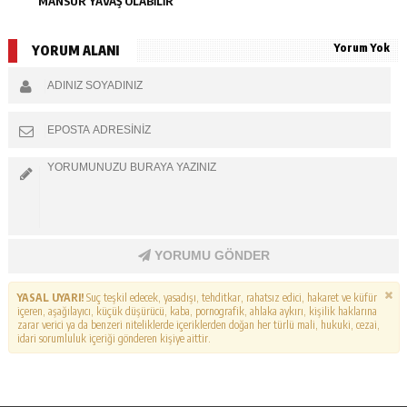
MANSUR YAVAŞ OLABİLİR
Yorum Yok
YORUM ALANI
YORUMU GÖNDER
YASAL UYARI!
Suç teşkil edecek, yasadışı, tehditkar, rahatsız edici, hakaret ve küfür
içeren, aşağılayıcı, küçük düşürücü, kaba, pornografik, ahlaka aykırı, kişilik haklarına
zarar verici ya da benzeri niteliklerde içeriklerden doğan her türlü mali, hukuki, cezai,
idari sorumluluk içeriği gönderen kişiye aittir.