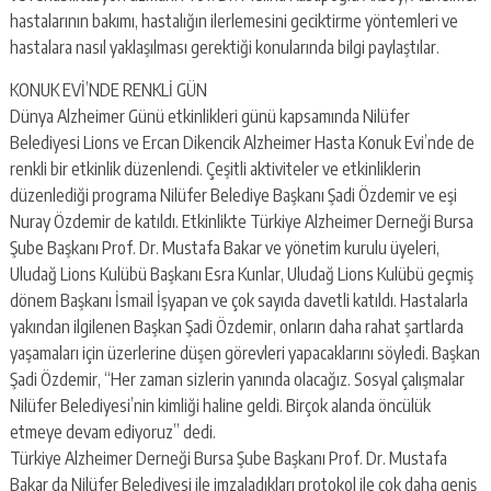
hastalarının bakımı, hastalığın ilerlemesini geciktirme yöntemleri ve
hastalara nasıl yaklaşılması gerektiği konularında bilgi paylaştılar.
KONUK EVİ’NDE RENKLİ GÜN
Dünya Alzheimer Günü etkinlikleri günü kapsamında Nilüfer
Belediyesi Lions ve Ercan Dikencik Alzheimer Hasta Konuk Evi’nde de
renkli bir etkinlik düzenlendi. Çeşitli aktiviteler ve etkinliklerin
düzenlediği programa Nilüfer Belediye Başkanı Şadi Özdemir ve eşi
Nuray Özdemir de katıldı. Etkinlikte Türkiye Alzheimer Derneği Bursa
Şube Başkanı Prof. Dr. Mustafa Bakar ve yönetim kurulu üyeleri,
Uludağ Lions Kulübü Başkanı Esra Kunlar, Uludağ Lions Kulübü geçmiş
dönem Başkanı İsmail İşyapan ve çok sayıda davetli katıldı. Hastalarla
yakından ilgilenen Başkan Şadi Özdemir, onların daha rahat şartlarda
yaşamaları için üzerlerine düşen görevleri yapacaklarını söyledi. Başkan
Şadi Özdemir, “Her zaman sizlerin yanında olacağız. Sosyal çalışmalar
Nilüfer Belediyesi’nin kimliği haline geldi. Birçok alanda öncülük
etmeye devam ediyoruz” dedi.
Türkiye Alzheimer Derneği Bursa Şube Başkanı Prof. Dr. Mustafa
Bakar da Nilüfer Belediyesi ile imzaladıkları protokol ile çok daha geniş