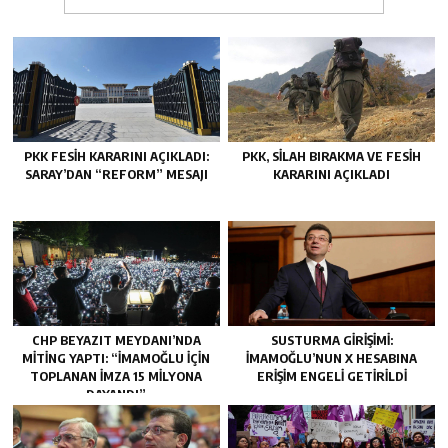
PKK FESIH KARARINI AÇIKLADI:
PKK, SILAH BIRAKMA VE FESIH
SARAY’DAN “REFORM” MESAJI
KARARINI AÇIKLADI
CHP BEYAZIT MEYDANI’NDA
SUSTURMA GIRIŞIMI:
MITING YAPTI: “İMAMOĞLU IÇIN
İMAMOĞLU’NUN X HESABINA
TOPLANAN IMZA 15 MILYONA
ERIŞIM ENGELI GETIRILDI
DAYANDI”