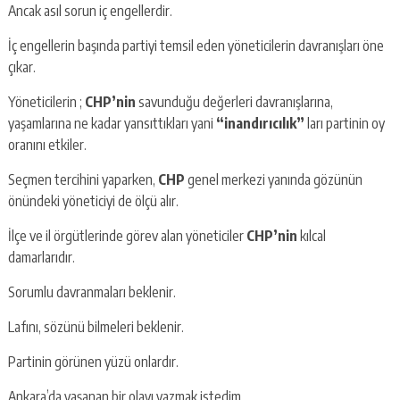
Ancak asıl sorun iç engellerdir.
İç engellerin başında partiyi temsil eden yöneticilerin davranışları öne
çıkar.
Yöneticilerin ;
CHP’nin
savunduğu değerleri davranışlarına,
yaşamlarına ne kadar yansıttıkları yani
“inandırıcılık”
ları partinin oy
oranını etkiler.
Seçmen tercihini yaparken,
CHP
genel merkezi yanında gözünün
önündeki yöneticiyi de ölçü alır.
İlçe ve il örgütlerinde görev alan yöneticiler
CHP’nin
kılcal
damarlarıdır.
Sorumlu davranmaları beklenir.
Lafını, sözünü bilmeleri beklenir.
Partinin görünen yüzü onlardır.
Ankara’da yaşanan bir olayı yazmak istedim.