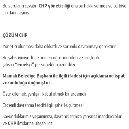
Bu soruların cevabı :
CHP yöneticiliği
ona bu hakkı vermez ve terbiye
sınırlarını aşmış !
ÇÖZÜM CHP
Yönetici olunması daha dikkatli ve sorumlu davranmayı gerektirir…
Bu şahıs iyiniyetli ise hemen öğretmenden ve kreşlerde
çalışan
“emekçi”
personelden özür diler.
Mamak Belediye Başkanı ile ilgili ifadesi için açıklama ve ispat
zorunluluğu doğmuştur.
Özür dilemek, yanlışını kabul etmek bir erdemdir.
Erdemli davranma tercihi ilgili şahsı küçültmez !
Savunduklarımız yaşamımıza, davranışlarımıza yansırsa inandırıcı olur
ve
CHP
iktidarına ulaşabiliriz.