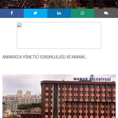
ANKARA’DA YÖNETİCİ SORUMLULUĞU VE MAMAK…