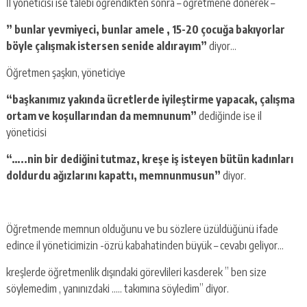
İl yöneticisi ise talebi öğrendikten sonra – öğretmene dönerek –
” bunlar yevmiyeci, bunlar amele , 15-20 çocuğa bakıyorlar
böyle çalışmak istersen senide aldırayım”
diyor…
Öğretmen şaşkın, yöneticiye
“başkanımız yakında ücretlerde iyileştirme yapacak, çalışma
ortam ve koşullarından da memnunum”
dediğinde ise il
yöneticisi
“…..nin bir dediğini tutmaz, kreşe iş isteyen bütün kadınları
doldurdu ağızlarını kapattı, memnunmusun”
diyor.
Öğretmende memnun olduğunu ve bu sözlere üzüldüğünü ifade
edince il yöneticimizin -özrü kabahatinden büyük – cevabı geliyor…
kreşlerde öğretmenlik dışındaki görevlileri kasderek ” ben size
söylemedim , yanınızdaki ….. takımına söyledim” diyor.