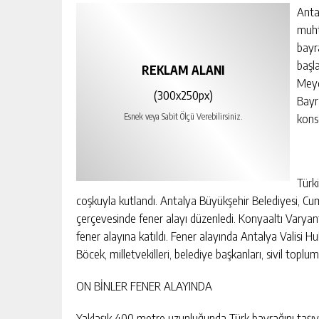
Anta
muht
bayr
başl
REKLAM ALANI
Meyd
(300x250px)
Bayr
kons
Esnek veya Sabit Ölçü Verebilirsiniz.
Türk
coşkuyla kutlandı. Antalya Büyükşehir Belediyesi, Cu
çerçevesinde fener alayı düzenledi. Konyaaltı Varyant
fener alayına katıldı. Fener alayında Antalya Valisi 
Böcek, milletvekilleri, belediye başkanları, sivil toplu
ON BİNLER FENER ALAYINDA
Yaklaşık 400 metre uzunluğunda Türk bayrağını taşıya