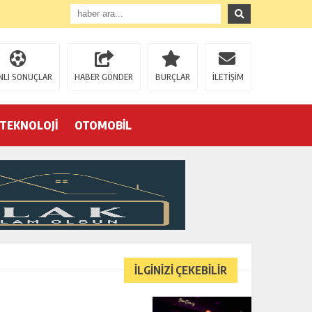
NLI SONUÇLAR
HABER GÖNDER
BURÇLAR
İLETİŞİM
TEKNOLOJİ
OTOMOBİL
Eğrek’in iş arkadaşları Çalık Holding’in önünde: “Hakkımızı istemeye geldik, bizi de mi döverek öldüreceksiniz?”
İLGİNİZİ ÇEKEBİLİR