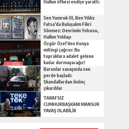
Halkın öfkesi endişe yarattı
Sen Yumruk Ol, Ben Yıldız
Fatsa’da Buluşalım Fikri
Sönmez: Devrimin Yolcusu,
Halkın Yoldaşı
Özgür Özel’den Konya
mitingi çağrısı: Bu
topraklara adalet gelene
kadar durmayacağız!
Baronlar savaşında son
perde başladı:
Skandallardan övünç
çıkardılar
TARAFSIZ
CUMHURBAŞKANI MANSUR
YAVAŞ OLABİLİR