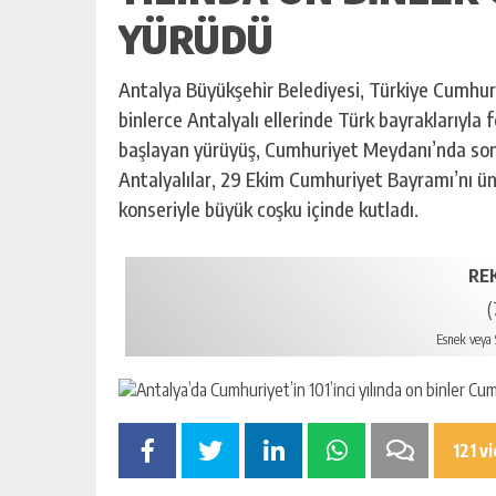
YÜRÜDÜ
Antalya Büyükşehir Belediyesi, Türkiye Cumhuriy
binlerce Antalyalı ellerinde Türk bayraklarıyla
başlayan yürüyüş, Cumhuriyet Meydanı’nda son 
Antalyalılar, 29 Ekim Cumhuriyet Bayramı’nı ü
konseriyle büyük coşku içinde kutladı.
RE
(
Esnek veya S
121 v