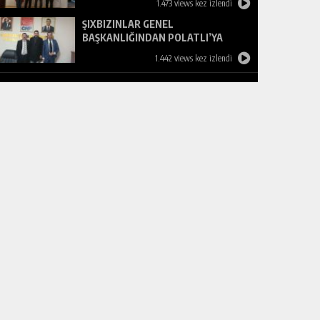
1.473 views kez izlendi
ŞIXBIZINLAR GENEL
BAŞKANLIĞINDAN POLATLI’YA
ZİYARET
1.442 views kez izlendi