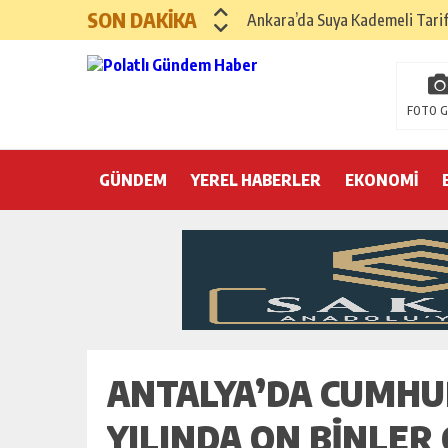
SON DAKİKA
Ankara’da Suya Kademeli Tari
Yılın Gastronomi İlçesi Hayma
Polatlı Sakarya Köyü’nde Kırım
FOTO G
İBB operasyonunda üçüncü dalga
GÜNDEM
YEREL HABERLER
Hayri Kozanoğlu… Erdoğan’ın 3
EKONOMİ
Saray makyaj tutmaz
Seçmeli demokrasi: Kimine şeke
Pepe’yi sevmek kolay, ya Pepe 
ANTALYA’DA CUMHURI
YILINDA ON BINLER