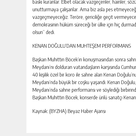
baskı kuranlar. Elbet olacak vazgeçenler, hainler, sö
unutturmaya çalışanlar. Ama biz asla pes etmeyeceğiz
vazgeçmeyeceğiz. Teröre, gericiliğe geçit vermeyeceği
demokrasinin hüküm süreceği bir ülke için hiç durmada
olsun” dedi.
KENAN DOĞULU’DAN MUHTEŞEM PERFORMANS
Başkan Muhittin Böcek’in konuşmasından sonra sahn
Meydanı’nı dolduran vatandaşların karşısında Cumhuriyet’
40 kişilik özel bir koro ile sahne alan Kenan Doğulu’nu
Meydanı’nda büyük bir coşku yaşandı. Kenan Doğulu,
Meydanı’nda sahne performansı ve söylediği birbirind
Başkan Muhittin Böcek, konserde ünlü sanatçı Kenan 
Kaynak: (BYZHA) Beyaz Haber Ajansı