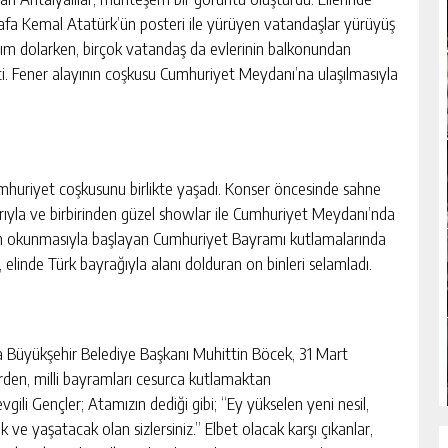
afa Kemal Atatürk’ün posteri ile yürüyen vatandaşlar yürüyüş
klım dolarken, birçok vatandaş da evlerinin balkonundan
etti. Fener alayının coşkusu Cumhuriyet Meydanı’na ulaşılmasıyla
huriyet coşkusunu birlikte yaşadı. Konser öncesinde sahne
larıyla ve birbirinden güzel showlar ile Cumhuriyet Meydanı’nda
’nın okunmasıyla başlayan Cumhuriyet Bayramı kutlamalarında
elinde Türk bayrağıyla alanı dolduran on binleri selamladı.
 Büyükşehir Belediye Başkanı Muhittin Böcek, 31 Mart
rden, milli bayramları cesurca kutlamaktan
ili Gençler; Atamızın dediği gibi; “Ey yükselen yeni nesil,
k ve yaşatacak olan sizlersiniz.” Elbet olacak karşı çıkanlar,