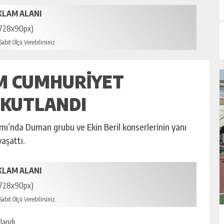
KLAM ALANI
728x90px)
abit Ölçü Verebilirsiniz.
IM CUMHURIYET
 KUTLANDI
ı’nda Duman grubu ve Ekin Beril konserlerinin yanı
yaşattı.
KLAM ALANI
728x90px)
abit Ölçü Verebilirsiniz.