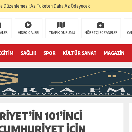
fe Düzenlemesi: Az Tüketen Daha Az Ödeyecek
na
 Tatarlarının Tepreş Coşkusu
ALERİ
VIDEO GALERİ
TRAFİK DURUMU
NÖBETÇİ ECZANELER
CA
: 22 kişi hakkında gözaltı kararı
 devri
EĞİTİM
SAĞLIK
SPOR
KÜLTÜR SANAT
MAGAZİN
r, kimine zehir
olmak? (I)
YET’IN 101’INCI
 CUMHURIYET IÇIN