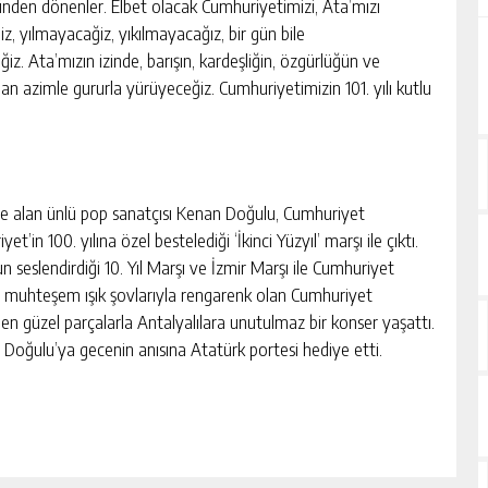
zünden dönenler. Elbet olacak Cumhuriyetimizi, Ata’mızı
, yılmayacağiz, yıkılmayacağız, bir gün bile
z. Ata’mızın izinde, barışın, kardeşliğin, özgürlüğün ve
n azimle gururla yürüyeceğiz. Cumhuriyetimizin 101. yılı kutlu
e alan ünlü pop sanatçısı Kenan Doğulu, Cumhuriyet
in 100. yılına özel bestelediği ‘İkinci Yüzyıl’ marşı ile çıktı.
n seslendirdiği 10. Yıl Marşı ve İzmir Marşı ile Cumhuriyet
 muhteşem ışık şovlarıyla rengarenk olan Cumhuriyet
en güzel parçalarla Antalyalılara unutulmaz bir konser yaşattı.
Doğulu’ya gecenin anısına Atatürk portesi hediye etti.