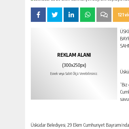
121 v
ÜSK
BAY
SAH
REKLAM ALANI
(300x250px)
Üskü
Esnek veya Sabit Ölçü Verebilirsiniz.
“Biz
Cumh
savu
Üsküdar Belediyesi, 29 Ekim Cumhuriyet Bayramı’nda D