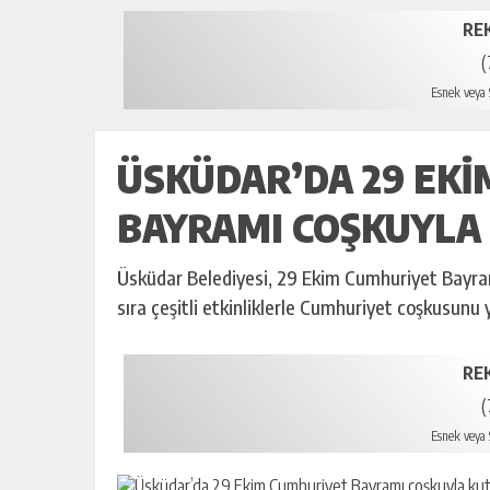
RE
(
Esnek veya S
ÜSKÜDAR’DA 29 EK
BAYRAMI COŞKUYLA
Üsküdar Belediyesi, 29 Ekim Cumhuriyet Bayram
sıra çeşitli etkinliklerle Cumhuriyet coşkusunu 
RE
(
Esnek veya S