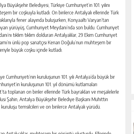
lya Büyükşehir Belediyesi, Türkiye Cumhuriyet’in 101. yılını
eşem bir coşkuyla kutladı. On binlerce Antalyalı ellerinde Türk
aklarıyla fener alayında buluşurken, Konyaaltı Varyan’tan
ayan yürüyüş, Cumhuriyet Meydanı’nda son buldu. Cumhuriyet
anı’nı tıklım tıklım dolduran Antalyalılar, 29 Ekim Cumhuriyet
amı’nı ünlü pop sanatçısı Kenan Doğulu’nun muhteşem bir
eriyle büyük coşku içinde kutladı.
iye Cumhuriyeti’nin kuruluşunun 101. yılı Antalya’da büyük bir
mhuriyet’in kuruluşunun 101. yıl dönümü kutlamaları
’ta toplanan on binler ellerinde Türk bayrakları ve meşalelerle
Hulusi Şahin, Antalya Büyükşehir Belediye Başkanı Muhittin
m kuruluşu temsilcileri ve on binlerce Antalyalı yürüdü.
n Antalyalılar, muhteşem bir görüntü oluşturdu. Ellerinde