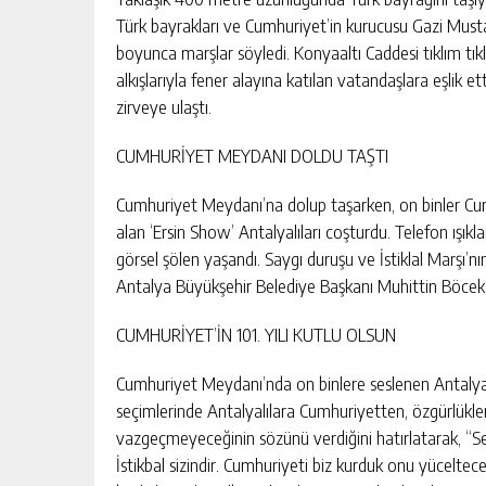
Türk bayrakları ve Cumhuriyet’in kurucusu Gazi Must
boyunca marşlar söyledi. Konyaaltı Caddesi tıklım tı
alkışlarıyla fener alayına katılan vatandaşlara eşlik 
zirveye ulaştı.
CUMHURİYET MEYDANI DOLDU TAŞTI
Cumhuriyet Meydanı’na dolup taşarken, on binler Cum
alan ‘Ersin Show’ Antalyalıları coşturdu. Telefon ışık
görsel şölen yaşandı. Saygı duruşu ve İstiklal Marşı
Antalya Büyükşehir Belediye Başkanı Muhittin Böcek, 
CUMHURİYET’İN 101. YILI KUTLU OLSUN
Cumhuriyet Meydanı’nda on binlere seslenen Antalya
seçimlerinde Antalyalılara Cumhuriyetten, özgürlükle
vazgeçmeyeceğinin sözünü verdiğini hatırlatarak, “Sevg
İstikbal sizindir. Cumhuriyeti biz kurduk onu yüceltece