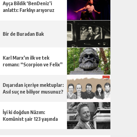
Ayça Bildik ‘BenDeniz’i
anlattı: Farklıyı arıyoruz
Bir de Buradan Bak
Karl Marx’ın ilk ve tek
romanı: “Scorpion ve Felix”
Dışarıdan içeriye mektuplar:
Asıl suç ne biliyor musunuz?
İyi ki doğdun Nâzım:
Komünist şair 123 yaşında