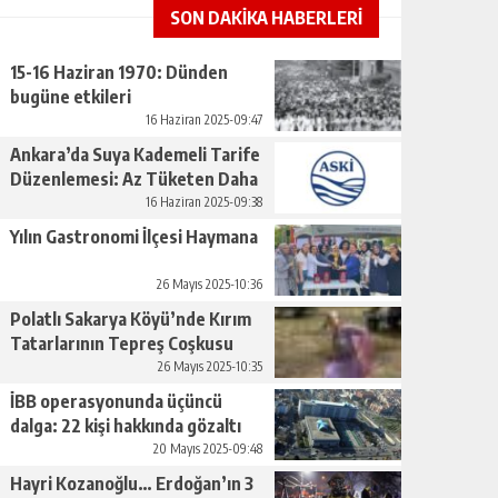
SON DAKİKA HABERLERİ
15-16 Haziran 1970: Dünden
bugüne etkileri
16 Haziran 2025-09:47
Ankara’da Suya Kademeli Tarife
Düzenlemesi: Az Tüketen Daha
Az Ödeyecek
16 Haziran 2025-09:38
Yılın Gastronomi İlçesi Haymana
26 Mayıs 2025-10:36
Polatlı Sakarya Köyü’nde Kırım
Tatarlarının Tepreş Coşkusu
26 Mayıs 2025-10:35
İBB operasyonunda üçüncü
dalga: 22 kişi hakkında gözaltı
kararı
20 Mayıs 2025-09:48
Hayri Kozanoğlu… Erdoğan’ın 3