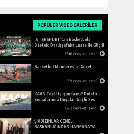
POPÜLER VIDEO GALERİLER
INTERSPORT’tan Basketbola
Destek: Darüşşafaka Lassa ile Güçlü
Ortaklık
1.840 views kez izlendi
Basketbol Menderes’te Güzel
1.739 views kez izlendi
KAAN Test Uçuşunda mı? Polatlı
Semalarında Duyulan Güçlü Ses
Merak Uyandırdı
1.492 views kez izlendi
ŞIXBIZINLAR GENEL
BAŞKANLIĞINDAN HAYMANA’YA
ZİYARET