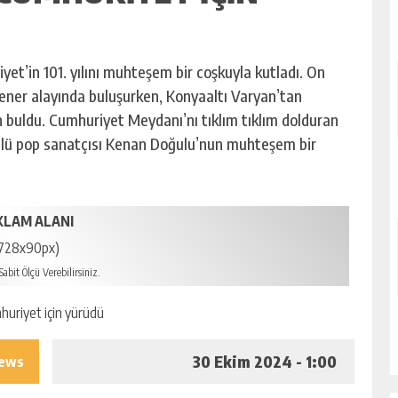
et’in 101. yılını muhteşem bir coşkuyla kutladı. On
 fener alayında buluşurken, Konyaaltı Varyan’tan
buldu. Cumhuriyet Meydanı’nı tıklım tıklım dolduran
nlü pop sanatçısı Kenan Doğulu’nun muhteşem bir
KLAM ALANI
728x90px)
abit Ölçü Verebilirsiniz.
30 Ekim 2024 - 1:00
iews