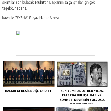
sıkıntılar son bulacak. Muhittin Başkanımıza çalışmalar için çok
teşekkür ederiz.
Kaynak: (BYZHA) Beyaz Haber Ajansı
HALKIN ÖFKESI ENDIŞE YARATTI
SEN YUMRUK OL, BEN YILDIZ
FATSA’DA BULUŞALIM FIKRI
SÖNMEZ: DEVRIMIN YOLCUSU,
HALKIN YOLDAŞI