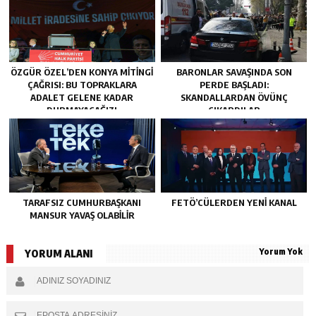
ÖZGÜR ÖZEL’DEN KONYA MITINGI
BARONLAR SAVAŞINDA SON
ÇAĞRISI: BU TOPRAKLARA
PERDE BAŞLADI:
ADALET GELENE KADAR
SKANDALLARDAN ÖVÜNÇ
DURMAYACAĞIZ!
ÇIKARDILAR
TARAFSIZ CUMHURBAŞKANI
FETÖ’CÜLERDEN YENI KANAL
MANSUR YAVAŞ OLABİLİR
Yorum Yok
YORUM ALANI