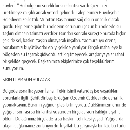
söyledi: “ Bu bölgenin sürekli bir su sıkıntısı vardı. Çözümler
üretilmeye çalışıldı ancak yeterli gelmedi. Taleplerimizi Büyükşehir
Belediyemize ilettik. Muhittin Başkanımız sağ olsun öncelik olarak
gördü. Ekiplerine gidin bu bölgenin sorununu çözün bu bölgede su
taşkını olmasın talimatı verdiler. Bundan sonraki süreçte burada hiçbir
şekilde sel, baskın, taşkın olmayacak inşallah. Yağmursuyu drenaj
borularımızı büyütüyorlar en iyi şekilde yapılıyor. Birçok mahalleye bu
bölgeden su taşarak gidiyordu artık gitmeyecek, araçlar yayalar rahat
bir şekilde geçecek. Başkanımıza ekiplerimize çok teşekkürlerimi
sunuyorum.
SIKINTILAR SON BULACAK
Bölgede esnaflık yapan İsmail Tekin isimli vatandaş ise yaşadıkları
sorunlarla ilgili “Şehit Binbaşı Erdoğan Özdemir Caddesinde esnaflık
yapmaktayım. Buranın yağmur çilesi bitmiyordu. Dükkânımızın önünde
yağışlar sonrası su birikintisi yüzünden birçok aracın kaldığına şahit
oldum. Dükkânımız birçok defa su baskını tehlikesi yaşadı. Yağışlarda
ulaşım sağlamamız zorlanıyordu. İnşallah bu çalışmayla birlikte bu türlü