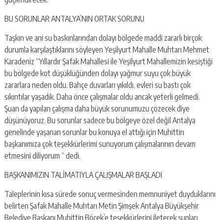
BU SORUNLAR ANTALYA’NIN ORTAK SORUNU
Taşkın ve ani su baskınlarından dolayı bölgede maddi zararlı birçok
durumla karşılaştıklarını söyleyen Yeşilyurt Mahalle Muhtarı Mehmet
Karadeniz “Yıllardır Şafak Mahallesi ile Yeşilyurt Mahallemizin kesiştiği
bu bölgede kot düşüklüğünden dolayı yağmur suyu çok büyük
zararlara neden oldu. Bahçe duvarları yıkıldı, evleri su bastı çok
sıkıntılar yaşadık. Daha önce çalışmalar oldu ancak yeterli gelmedi.
Şuan da yapılan çalışma daha büyük sorunumuzu çözecek diye
düşünüyoruz. Bu sorunlar sadece bu bölgeye özel değil Antalya
genelinde yaşanan sorunlar bu konuya el attığı için Muhittin
başkanımıza çok teşekkürlerimi sunuyorum çalışmalarının devam
etmesini diliyorum “ dedi.
BAŞKANIMIZIN TALİMATIYLA ÇALIŞMALAR BAŞLADI
Taleplerinin kısa sürede sonuç vermesinden memnuniyet duyduklarını
belirten Şafak Mahalle Muhtarı Metin Şimşek Antalya Büyükşehir
Belediye Başkanı Muhittin Böcek’e teşekkürlerini ileterek şunları