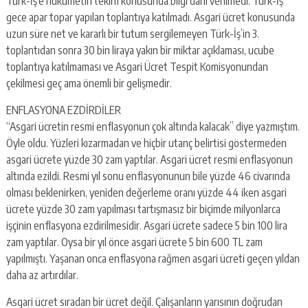
Türk-İş’e hükümetin teklifi konusunda bilgi dahi verilmedi. Türk-İş
gece apar topar yapılan toplantıya katılmadı. Asgari ücret konusunda
uzun süre net ve kararlı bir tutum sergilemeyen Türk-İş’in 3.
toplantıdan sonra 30 bin liraya yakın bir miktar açıklaması, ucube
toplantıya katılmaması ve Asgari Ücret Tespit Komisyonundan
çekilmesi geç ama önemli bir gelişmedir.
ENFLASYONA EZDİRDİLER
“Asgari ücretin resmi enflasyonun çok altında kalacak” diye yazmıştım.
Öyle oldu. Yüzleri kızarmadan ve hiçbir utanç belirtisi göstermeden
asgari ücrete yüzde 30 zam yaptılar. Asgari ücret resmi enflasyonun
altında ezildi. Resmi yıl sonu enflasyonunun bile yüzde 46 civarında
olması beklenirken, yeniden değerleme oranı yüzde 44 iken asgari
ücrete yüzde 30 zam yapılması tartışmasız bir biçimde milyonlarca
işçinin enflasyona ezdirilmesidir. Asgari ücrete sadece 5 bin 100 lira
zam yaptılar. Oysa bir yıl önce asgari ücrete 5 bin 600 TL zam
yapılmıştı. Yaşanan onca enflasyona rağmen asgari ücreti geçen yıldan
daha az artırdılar.
Asgari ücret sıradan bir ücret değil. Çalışanların yarısının doğrudan