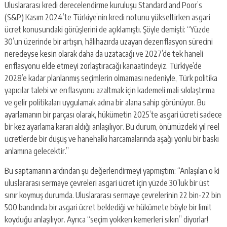
Uluslararası kredi derecelendirme kuruluşu Standard and Poor’s
(S&P) Kasım 2024’te Türkiye’nin kredi notunu yükseltirken asgari
ücret konusundaki görüşlerini de açıklamıştı. Şöyle demişti: “Yüzde
30’un üzerinde bir artışın, hâlihazırda uzayan dezenflasyon sürecini
neredeyse kesin olarak daha da uzatacağı ve 2027’de tek haneli
enflasyonu elde etmeyi zorlaştıracağı kanaatindeyiz. Türkiye’de
2028’e kadar planlanmış seçimlerin olmaması nedeniyle, Türk politika
yapıcılar talebi ve enflasyonu azaltmak için kademeli mali sıkılaştırma
ve gelir politikaları uygulamak adına bir alana sahip görünüyor. Bu
ayarlamanın bir parçası olarak, hükümetin 2025’te asgari ücreti sadece
bir kez ayarlama kararı aldığı anlaşılıyor. Bu durum, önümüzdeki yıl reel
ücretlerde bir düşüş ve hanehalkı harcamalarında aşağı yönlü bir baskı
anlamına gelecektir.”
Bu saptamanın ardından şu değerlendirmeyi yapmıştım: “Anlaşılan o ki
uluslararası sermaye çevreleri asgari ücret için yüzde 30’luk bir üst
sınır koymuş durumda. Uluslararası sermaye çevrelerinin 22 bin-22 bin
500 bandında bir asgari ücret beklediği ve hükümete böyle bir limit
koyduğu anlaşılıyor. Ayrıca “seçim yokken kemerleri sıkın” diyorlar!