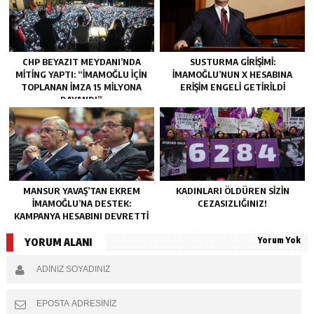
CHP BEYAZIT MEYDANI’NDA
SUSTURMA GIRIŞIMI:
MITING YAPTI: “İMAMOĞLU IÇIN
İMAMOĞLU’NUN X HESABINA
TOPLANAN IMZA 15 MILYONA
ERIŞIM ENGELI GETIRILDI
DAYANDI”
MANSUR YAVAŞ’TAN EKREM
KADINLARI ÖLDÜREN SIZIN
İMAMOĞLU’NA DESTEK:
CEZASIZLIĞINIZ!
KAMPANYA HESABINI DEVRETTI
Yorum Yok
YORUM ALANI