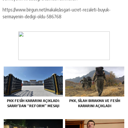
https://www.birgun.net/makale/asgari-ucret-rezaleti-buyuk-
sermayenin-dedigi-oldu-586768
PKK FESIH KARARINI AÇIKLADI:
PKK, SILAH BIRAKMA VE FESIH
SARAY’DAN “REFORM” MESAJI
KARARINI AÇIKLADI