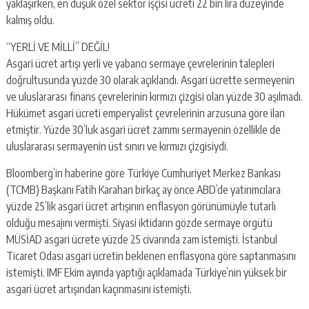
yaklaşırken, en düşük özel sektör işçisi ücreti 22 bin lira düzeyinde
kalmış oldu.
“YERLİ VE MİLLİ” DEĞİL!
Asgari ücret artışı yerli ve yabancı sermaye çevrelerinin talepleri
doğrultusunda yüzde 30 olarak açıklandı. Asgari ücrette sermeyenin
ve uluslararası finans çevrelerinin kırmızı çizgisi olan yüzde 30 aşılmadı.
Hükümet asgari ücreti emperyalist çevrelerinin arzusuna göre ilan
etmiştir. Yüzde 30’luk asgari ücret zammı sermayenin özellikle de
uluslararası sermayenin üst sınırı ve kırmızı çizgisiydi.
Bloomberg’in haberine göre Türkiye Cumhuriyet Merkez Bankası
(TCMB) Başkanı Fatih Karahan birkaç ay önce ABD’de yatırımcılara
yüzde 25’lik asgari ücret artışının enflasyon görünümüyle tutarlı
olduğu mesajını vermişti. Siyasi iktidarın gözde sermaye örgütü
MÜSİAD asgari ücrete yüzde 25 civarında zam istemişti. İstanbul
Ticaret Odası asgari ücretin beklenen enflasyona göre saptanmasını
istemişti. IMF Ekim ayında yaptığı açıklamada Türkiye’nin yüksek bir
asgari ücret artışından kaçınmasını istemişti.