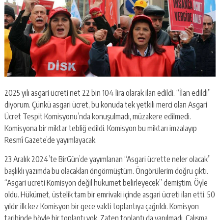
2025 yılı asgari ücreti net 22 bin 104 lira olarak ilan edildi. “İlan edildi”
diyorum. Çünkü asgari ücret, bu konuda tek yetkili merci olan Asgari
Ücret Tespit Komisyonu’nda konuşulmadı, müzakere edilmedi.
Komisyona bir miktar tebliğ edildi. Komisyon bu miktarı imzalayıp
Resmî Gazete’de yayımlayacak.
23 Aralık 2024’te BirGün’de yayımlanan “Asgari ücrette neler olacak”
başlıklı yazımda bu olacakları öngörmüştüm. Öngörülerim doğru çıktı.
“Asgari ücreti Komisyon değil hükümet belirleyecek” demiştim. Öyle
oldu. Hükümet, üstelik tam bir emrivaki içinde asgari ücreti ilan etti. 50
yıldır ilk kez Komisyon bir gece vakti toplantıya çağrıldı. Komisyon
tarihinde böyle bir toplantı yok. Zaten toplantı da yapılmadı. Çalışma