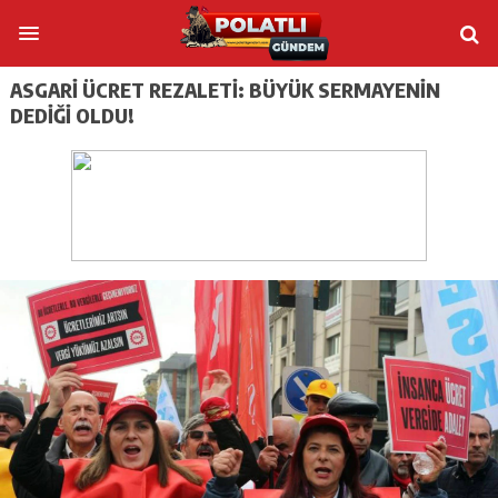
ASGARI ÜCRET REZALETI: BÜYÜK SERMAYENIN
DEDIĞI OLDU!