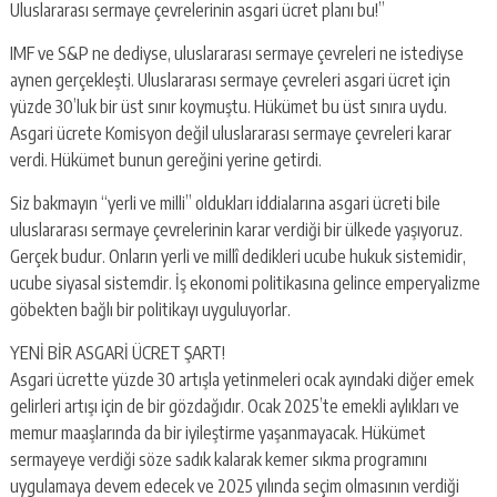
Uluslararası sermaye çevrelerinin asgari ücret planı bu!”
IMF ve S&P ne dediyse, uluslararası sermaye çevreleri ne istediyse
aynen gerçekleşti. Uluslararası sermaye çevreleri asgari ücret için
yüzde 30’luk bir üst sınır koymuştu. Hükümet bu üst sınıra uydu.
Asgari ücrete Komisyon değil uluslararası sermaye çevreleri karar
verdi. Hükümet bunun gereğini yerine getirdi.
Siz bakmayın “yerli ve milli” oldukları iddialarına asgari ücreti bile
uluslararası sermaye çevrelerinin karar verdiği bir ülkede yaşıyoruz.
Gerçek budur. Onların yerli ve millî dedikleri ucube hukuk sistemidir,
ucube siyasal sistemdir. İş ekonomi politikasına gelince emperyalizme
göbekten bağlı bir politikayı uyguluyorlar.
YENİ BİR ASGARİ ÜCRET ŞART!
Asgari ücrette yüzde 30 artışla yetinmeleri ocak ayındaki diğer emek
gelirleri artışı için de bir gözdağıdır. Ocak 2025’te emekli aylıkları ve
memur maaşlarında da bir iyileştirme yaşanmayacak. Hükümet
sermayeye verdiği söze sadık kalarak kemer sıkma programını
uygulamaya devem edecek ve 2025 yılında seçim olmasının verdiği