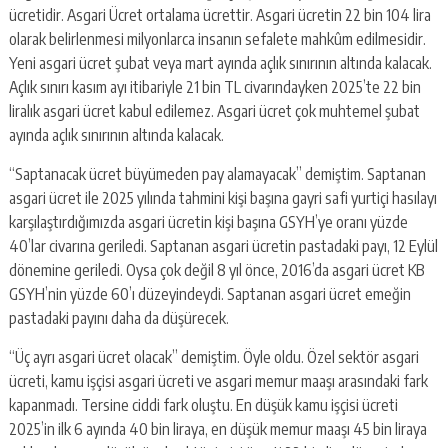
ücretidir. Asgari Ücret ortalama ücrettir. Asgari ücretin 22 bin 104 lira
olarak belirlenmesi milyonlarca insanın sefalete mahkûm edilmesidir.
Yeni asgari ücret şubat veya mart ayında açlık sınırının altında kalacak.
Açlık sınırı kasım ayı itibariyle 21 bin TL civarındayken 2025’te 22 bin
liralık asgari ücret kabul edilemez. Asgari ücret çok muhtemel şubat
ayında açlık sınırının altında kalacak.
“Saptanacak ücret büyümeden pay alamayacak” demiştim. Saptanan
asgari ücret ile 2025 yılında tahmini kişi başına gayri safi yurtiçi hasılayı
karşılaştırdığımızda asgari ücretin kişi başına GSYH’ye oranı yüzde
40’lar civarına geriledi. Saptanan asgari ücretin pastadaki payı, 12 Eylül
dönemine geriledi. Oysa çok değil 8 yıl önce, 2016’da asgari ücret KB
GSYH’nin yüzde 60’ı düzeyindeydi. Saptanan asgari ücret emeğin
pastadaki payını daha da düşürecek.
“Üç ayrı asgari ücret olacak” demiştim. Öyle oldu. Özel sektör asgari
ücreti, kamu işçisi asgari ücreti ve asgari memur maaşı arasındaki fark
kapanmadı. Tersine ciddi fark oluştu. En düşük kamu işçisi ücreti
2025’in ilk 6 ayında 40 bin liraya, en düşük memur maaşı 45 bin liraya