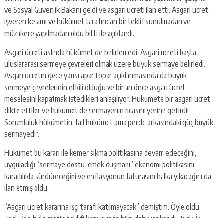
ve Sosyal Güvenlik Bakanı geldi ve asgari ücreti ilan etti. Asgari ücret,
işveren kesimi ve hükümet tarafından bir teklif sunulmadan ve
müzakere yapılmadan oldu bitti ile açıklandı.
Asgari ücreti aslında hükümet de belirlemedi. Asgari ücreti başta
uluslararası sermeye çevreleri olmak üzere büyük sermaye belirledi.
Asgari ücretin gece yarısı apar topar açıklanmasında da büyük
sermeye çevrelerinin etkili olduğu ve bir an önce asgari ücret
meselesini kapatmak istedikleri anlaşılıyor. Hükümete bir asgari ücret
dikte ettiler ve hükümet de sermayenin ricasını yerine getirdi!
Sorumluluk hükümetin, fail hükümet ama perde arkasındaki güç büyük
sermayedir.
Hükümet bu kararı ile kemer sıkma politikasına devam edeceğini,
uyguladığı “sermaye dostu-emek düşmanı” ekonomi politikasını
kararlılıkla sürdüreceğini ve enflasyonun faturasını halka yıkacağını da
ilan etmiş oldu.
“Asgari ücret kararına işçi tarafı katılmayacak” demiştim. Öyle oldu.