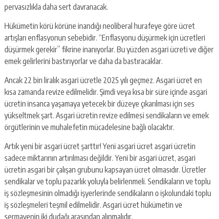
pervasızlıkla daha sert davranacak.
Hükümetin körü körüne inandığı neoliberal hurafeye göre ücret
artışları enflasyonun sebebidir. “Enflasyonu düşürmek için ücretleri
düşürmek gerekir” fikrine inanıyorlar. Bu yüzden asgari ücreti ve diğer
emek gelirlerini bastırıyorlar ve daha da bastıracaklar.
Ancak 22 bin liralık asgari ücretle 2025 yılı geçmez. Asgari ücret en
kısa zamanda revize edilmelidir. Şimdi veya kısa bir süre içinde asgari
ücretin insanca yaşamaya yetecek bir düzeye çıkarılması için ses
yükseltmek şart. Asgari ücretin revize edilmesi sendikaların ve emek
örgütlerinin ve muhalefetin mücadelesine bağlı olacaktır.
Artık yeni bir asgari ücret şarttır! Yeni asgari ücret asgari ücretin
sadece miktarının artırılması değildir. Yeni bir asgari ücret, asgari
ücretin asgari bir çalışan grubunu kapsayan ücret olmasıdır. Ücretler
sendikalar ve toplu pazarlık yoluyla belirlenmeli. Sendikaların ve toplu
iş sözleşmesinin olmadığı işyerlerinde sendikaların o işkolundaki toplu
iş sözleşmeleri teşmil edilmelidir. Asgari ücret hükümetin ve
sermayenin iki dudağı arasından alınmalıdır.