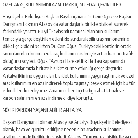
ÖZEL ARAÇ KULLANIMINI AZALTMAK İÇİN PEDAL ÇEVİRDİLER
Büyükşehir Belediyesi Başkan Başdanışmanı Dr. Cem Oğuz ve Başkan
Danışmanı Lokman Atasoy da vatandaşlarla birlikte bisiklet sürerek
farkındalık yarattı. Bu yıl “Paylaşımlı Kamusal Alanların Kullanımı”
temasıyla gerçekleştirilen etkinlikle sürdürülebilir ulaşımın önemine
dikkat çekildiğini belirten Dr. Cem Oğuz, Türkiye’deki kentlerin ortak
sorunlarından birinin özel araç kullanımı nedeniyle artan kent içi trafik
olduğunu söyledi. Oğuz, “Avrupa Hareketlilik Haftası kapsamında
vatandaşlarımızla birlikte bisiklet sürme etkinliği gerçekleştirdik.
Antalya iklimine uygun olan bisiklet kullanımını yaygınlaştırmak ve özel
araç kullanımını en aza indirerek toplu taşımayı teşvik etmek için bu tür
etkinlikler düzenliyoruz. Amacımız, kent içi trafiği rahatlatmak ve
karbon salınımını en aza indirmek” diye konuştu.
NÖTR KARBON YAŞANILABİLİR ANTALYA
Başkan Danışmanı Lokman Atasoy ise Antalya Büyükşehir Belediyesi
olarak, hava ve gürültü kirliliğine neden olan araçların kullanımını
azaltmayı hedeflediklerini söyledi. Atasoy, “Yürüyerek, bisikletle ya da