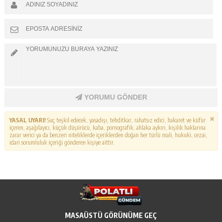
YORUMU GÖNDER
YASAL UYARI!
Suç teşkil edecek, yasadışı, tehditkar, rahatsız edici, hakaret ve küfür
içeren, aşağılayıcı, küçük düşürücü, kaba, pornografik, ahlaka aykırı, kişilik haklarına
zarar verici ya da benzeri niteliklerde içeriklerden doğan her türlü mali, hukuki, cezai,
idari sorumluluk içeriği gönderen kişiye aittir.
MASAÜSTÜ GÖRÜNÜME GEÇ