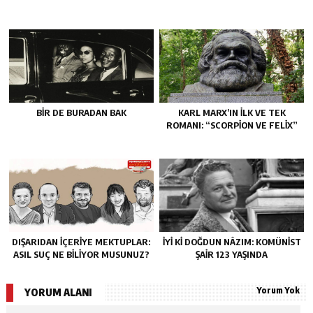
BIR DE BURADAN BAK
KARL MARX’IN ILK VE TEK
ROMANI: “SCORPION VE FELIX”
DIŞARIDAN IÇERIYE MEKTUPLAR:
İYI KI DOĞDUN NÂZIM: KOMÜNIST
ASIL SUÇ NE BILIYOR MUSUNUZ?
ŞAIR 123 YAŞINDA
Yorum Yok
YORUM ALANI