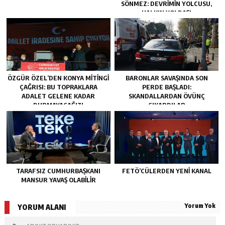
SÖNMEZ: DEVRIMIN YOLCUSU,
HALKIN YOLDAŞI
ÖZGÜR ÖZEL’DEN KONYA MITINGI
BARONLAR SAVAŞINDA SON
ÇAĞRISI: BU TOPRAKLARA
PERDE BAŞLADI:
ADALET GELENE KADAR
SKANDALLARDAN ÖVÜNÇ
DURMAYACAĞIZ!
ÇIKARDILAR
TARAFSIZ CUMHURBAŞKANI
FETÖ’CÜLERDEN YENI KANAL
MANSUR YAVAŞ OLABİLİR
Yorum Yok
YORUM ALANI