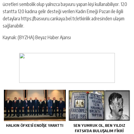
ücretleri sembolik olup yalnızca başvuru yapan kişi kullanabiliyor. 120
stantta 120 kadına gelir desteği verilen Kadın Emeği Pazarı ile ilgili
detaylara https://basvuru.cankaya.bel.tr/etkinlik adresinden ulaşım
sağlanabilir.
Kaynak: (BYZHA) Beyaz Haber Ajansı
HALKIN ÖFKESI ENDIŞE YARATTI
SEN YUMRUK OL, BEN YILDIZ
FATSA’DA BULUŞALIM FIKRI