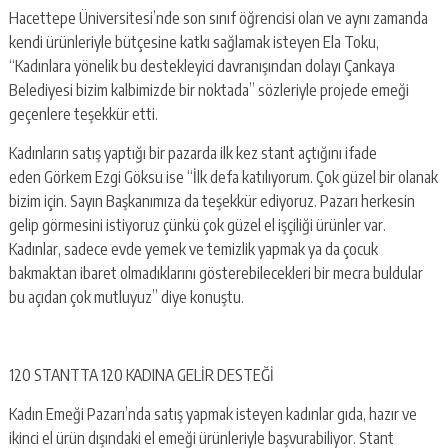
Hacettepe Üniversitesi’nde son sınıf öğrencisi olan ve aynı zamanda
kendi ürünleriyle bütçesine katkı sağlamak isteyen Ela Toku,
“Kadınlara yönelik bu destekleyici davranışından dolayı Çankaya
Belediyesi bizim kalbimizde bir noktada” sözleriyle projede emeği
geçenlere teşekkür etti.
Kadınların satış yaptığı bir pazarda ilk kez stant açtığını ifade
eden Görkem Ezgi Göksu ise “İlk defa katılıyorum. Çok güzel bir olanak
bizim için. Sayın Başkanımıza da teşekkür ediyoruz. Pazarı herkesin
gelip görmesini istiyoruz çünkü çok güzel el işçiliği ürünler var.
Kadınlar, sadece evde yemek ve temizlik yapmak ya da çocuk
bakmaktan ibaret olmadıklarını gösterebilecekleri bir mecra buldular
bu açıdan çok mutluyuz” diye konuştu.
120 STANTTA 120 KADINA GELİR DESTEĞİ
Kadın Emeği Pazarı’nda satış yapmak isteyen kadınlar gıda, hazır ve
ikinci el ürün dışındaki el emeği ürünleriyle başvurabiliyor. Stant