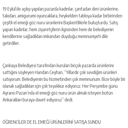
19 Eylül’de açılışı yapılan pazarda kadınlar, çantadan deri ürünlerine,
takıdan, amigurumi oyuncaklara, heykelden tabloya kadar birbirinden
çeşitli el emeği göz nuru ürünlerini Başkentlilerle buluşturdu. Satış
yapan kadınlar, hem ziyaretçilerin ilgisinden hem de belediyenin
kendilerine sağladıkları imkandan duyduğu memnuniyeti dile
getirdiler.
Çankaya Belediyesi tarafından kurulan birçok pazarda ürünlerini
sattığını söyleyen Handan Ceyhan, “Yıllardır çok sevdiğim ürünleri
satıyorum. Belediyenin bu hizmetinden çok memnunum. Bize böyle bir
olanak sağladıkları için çok teşekkür ediyoruz. Her Perşembe günü
Ayrancı Pazarı’nda el emeği göz nuru ürün almak isteyen bütün
Ankaralıları buraya davet ediyoruz” dedi.
ÖĞRENCİLER DE EL EMEĞİ ÜRÜNLERİNİ SATIŞA SUNDU