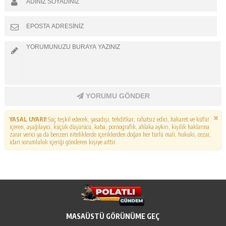
YORUMU GÖNDER
YASAL UYARI!
Suç teşkil edecek, yasadışı, tehditkar, rahatsız edici, hakaret ve küfür
içeren, aşağılayıcı, küçük düşürücü, kaba, pornografik, ahlaka aykırı, kişilik haklarına
zarar verici ya da benzeri niteliklerde içeriklerden doğan her türlü mali, hukuki, cezai,
idari sorumluluk içeriği gönderen kişiye aittir.
MASAÜSTÜ GÖRÜNÜME GEÇ