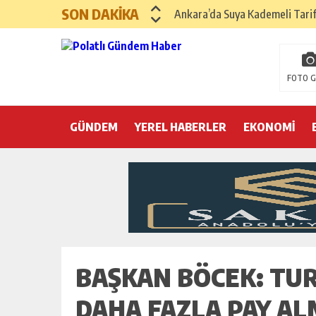
SON DAKİKA
Ankara’da Suya Kademeli Tari
Yılın Gastronomi İlçesi Hayma
Polatlı Sakarya Köyü’nde Kırım
FOTO G
İBB operasyonunda üçüncü dalga
GÜNDEM
YEREL HABERLER
Hayri Kozanoğlu… Erdoğan’ın 3
EKONOMİ
Saray makyaj tutmaz
Seçmeli demokrasi: Kimine şeke
Pepe’yi sevmek kolay, ya Pepe 
BAŞKAN BÖCEK: TUR
DAHA FAZLA PAY AL