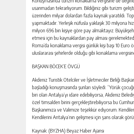
Konuşmasında turizm konaklama vergisine de değin
usanmadan tekrarlıyorum. Bildiğiniz gibi turizm geliş
üzerinden milyar dolardan fazla kaynak yaratıldı. T
yapmaktadır. Yerleşik nüfusla yaklaşık 30 milyona hi
milyon 696 bin kişiye göre pay almaktayız. Büyükşe
etmesi için bu kaynaklardan pay alması gerekmektedir
Roma’da konaklama vergisi günlük kişi başı 10 Euro ö
uluslararası şehirlerde olduğu gibi konaklama vergisi
BAŞKAN BÖCEK’E ÖVGÜ
Akdeniz Turistik Otelciler ve İşletmeciler Birliği Başk
başladığı konuşmasında şunları söyledi: “Yörük çocuğ
biri olan Antalya’yı idare edebiliyorsa, Akdeniz Belediy
özel timsalden birini gerçekleştirebiliyorsa bu Cumhu
Başkanımıza ve Valimize teşekkür ediyorum. Kendilerini
Kendilerini Antalya’nın gelişmesi için şans olarak gör
Kaynak: (BYZHA) Beyaz Haber Ajansı