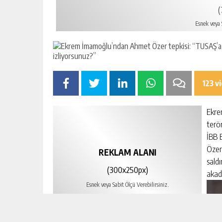
(
Esnek veya S
123 v
Ekre
terö
İBB 
Özer
REKLAM ALANI
saldı
(300x250px)
akade
Esnek veya Sabit Ölçü Verebilirsiniz.