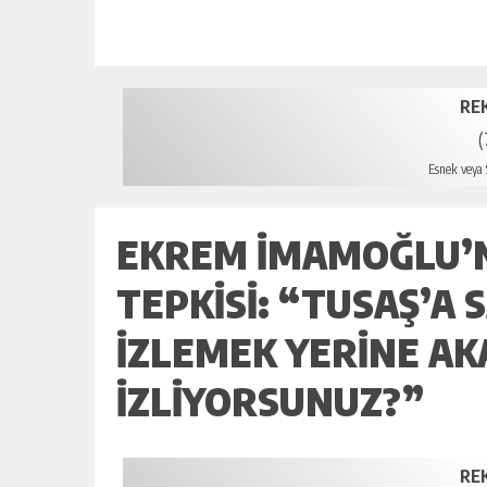
RE
(
Esnek veya S
EKREM İMAMOĞLU’
TEPKISI: “TUSAŞ’A
IZLEMEK YERINE AK
IZLIYORSUNUZ?”
RE