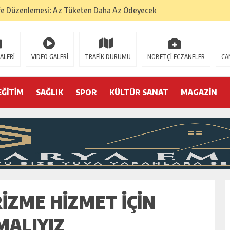
fe Düzenlemesi: Az Tüketen Daha Az Ödeyecek
na
 Tatarlarının Tepreş Coşkusu
ALERİ
VIDEO GALERİ
TRAFİK DURUMU
NÖBETÇİ ECZANELER
CA
: 22 kişi hakkında gözaltı kararı
 devri
EĞİTİM
SAĞLIK
SPOR
KÜLTÜR SANAT
MAGAZİN
r, kimine zehir
olmak? (I)
IZME HIZMET IÇIN
MALIYIZ