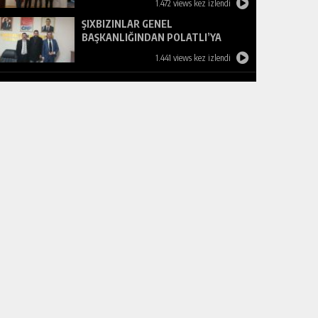
1.472 views kez izlendi
ŞIXBIZINLAR GENEL
BAŞKANLIĞINDAN POLATLI’YA
ZİYARET
1.441 views kez izlendi