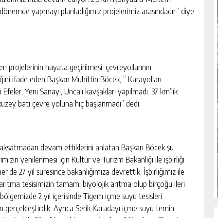
 dönemde yapmayı planladığımız projelerimiz arasındadır” diye
en projelerinin hayata geçirilmesi, çevreyollarının
ni ifade eden Başkan Muhittin Böcek, “ Karayolları
Efeler, Yeni Sanayi, Uncalı kavşakları yapılmadı. 37 km’lik
 kuzey batı çevre yoluna hiç başlanmadı” dedi.
 da aksatmadan devam ettiklerini anlatan Başkan Böcek şu
imizin yenilenmesi için Kültür ve Turizm Bakanlığı ile işbirliği
er’de 27 yıl süresince bakanlığımıza devrettik. İşbirliğimiz ile
 arıtma tesisimizin tamamı biyolojik arıtma olup birçoğu ileri
 bölgemizde 2 yıl içerisinde Tigem içme suyu tesisleri
m gerçekleştirdik. Ayrıca Serik Karadayı içme suyu temin