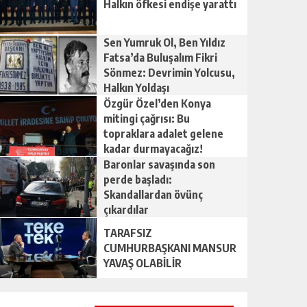
Halkın öfkesi endişe yarattı
Sen Yumruk Ol, Ben Yıldız
Fatsa’da Buluşalım Fikri
Sönmez: Devrimin Yolcusu,
Halkın Yoldaşı
Özgür Özel’den Konya
mitingi çağrısı: Bu
topraklara adalet gelene
kadar durmayacağız!
Baronlar savaşında son
perde başladı:
Skandallardan övünç
çıkardılar
TARAFSIZ
CUMHURBAŞKANI MANSUR
YAVAŞ OLABİLİR