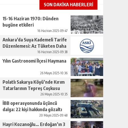
SON DAKİKA HABERLERİ
15-16 Haziran 1970: Dünden
bugüne etkileri
16 Haziran 2025-09:47
Ankara’da Suya Kademeli Tarife
Düzenlemesi: Az Tüketen Daha
Az Ödeyecek
16 Haziran 2025-09:38
Yılın Gastronomi İlçesi Haymana
26 Mayıs 2025-10:36
Polatlı Sakarya Köyü’nde Kırım
Tatarlarının Tepreş Coşkusu
26 Mayıs 2025-10:35
İBB operasyonunda üçüncü
dalga: 22 kişi hakkında gözaltı
kararı
20 Mayıs 2025-09:48
Hayri Kozanoğlu… Erdoğan’ın 3