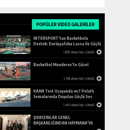
POPÜLER VIDEO GALERİLER
INTERSPORT’tan Basketbola
Destek: Darüşşafaka Lassa ile Güçlü
Ortaklık
1.839 views kez izlendi
Basketbol Menderes’te Güzel
1.738 views kez izlendi
KAAN Test Uçuşunda mı? Polatlı
Semalarında Duyulan Güçlü Ses
Merak Uyandırdı
1.491 views kez izlendi
ŞIXBIZINLAR GENEL
BAŞKANLIĞINDAN HAYMANA’YA
ZİYARET