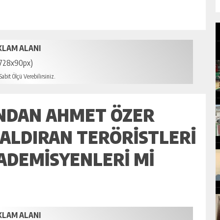
KLAM ALANI
728x90px)
abit Ölçü Verebilirsiniz.
NDAN AHMET ÖZER
 SALDIRAN TERÖRISTLERI
ADEMISYENLERI MI
KLAM ALANI