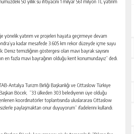
ümüzdeki 50 yıllık su ihtiyacını 1 milyar 561 milyon TL yatırım
eğe yönelik yatırım ve projeleri hayata geçirmeye devam
n Londra’ya kadar mesafede 3.605 km rekor düzeyde içme suyu
. Deniz temizliğinin göstergesi olan mavi bayrak sayısını
anın en fazla mavi bayrağının olduğu kent konumundayız” dedi.
ANTAB-Antalya Turizm Birliği Başkanlığı ve Cittaslow Türkiye
n Başkan Böcek, “33 ülkeden 303 belediyenin üye olduğu
enlenen koordinatörler toplantısında uluslararası Cittaslow
e sizlerle paylaşmaktan onur duyuyorum” ifadelerini kullandı.