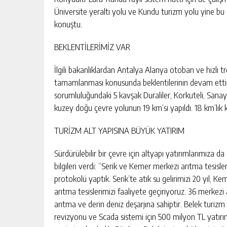
Üniversite yeraltı yolu ve Kundu turizm yolu yine bu
konuştu.
BEKLENTİLERİMİZ VAR
İlgili bakanlıklardan Antalya Alanya otoban ve hızlı tr
tamamlanması konusunda beklentilerinin devam ettiği
sorumluluğundaki 5 kavşak Duraliler, Korkuteli, Sanayi 
kuzey doğu çevre yolunun 19 km’si yapıldı. 18 km’lik
TURİZM ALT YAPISINA BÜYÜK YATIRIM
Sürdürülebilir bir çevre için altyapı yatırımlarımıza
bilgileri verdi: “Serik ve Kemer merkezi arıtma tesisler
protokolü yaptık. Serik’te atık su gelirimizi 20 yıl, Kem
arıtma tesislerimizi faaliyete geçiriyoruz. 36 merkezi
arıtma ve derin deniz deşarjına sahiptir. Belek turizm
revizyonu ve Scada sistemi için 500 milyon TL yatırı