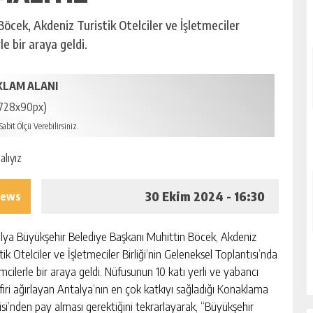
öcek, Akdeniz Turistik Otelciler ve İşletmeciler
le bir araya geldi.
KLAM ALANI
728x90px)
abit Ölçü Verebilirsiniz.
30 Ekim 2024 - 16:30
iews
lya Büyükşehir Belediye Başkanı Muhittin Böcek, Akdeniz
tik Otelciler ve İşletmeciler Birliği’nin Geleneksel Toplantısı’nda
mcilerle bir araya geldi. Nüfusunun 10 katı yerli ve yabancı
firi ağırlayan Antalya’nın en çok katkıyı sağladığı Konaklama
isi’nden pay alması gerektiğini tekrarlayarak, “Büyükşehir