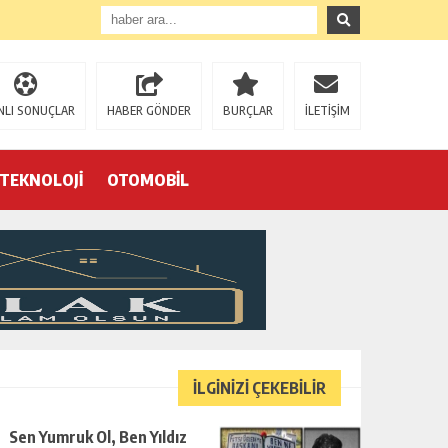
NLI SONUÇLAR
HABER GÖNDER
BURÇLAR
İLETİŞİM
TEKNOLOJİ
OTOMOBİL
Eğrek’in iş arkadaşları Çalık Holding’in önünde: “Hakkımızı istemeye geldik, bizi de mi döverek öldüreceksiniz?”
İLGİNİZİ ÇEKEBİLİR
Sen Yumruk Ol, Ben Yıldız