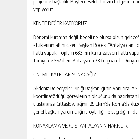
projesine başladık. Böylece Belek turizm bölgesinin ön
yapıyoruz.”
KENTE DEĞER KATIYORUZ
Dönemi kurtaran değil, bedeli ne olursa olsun gelec
ettiklerinin altını çizen Başkan Böcek, “Antalya’da
hattı yaptık. Toplam 633 km kanalizasyon hattı yaptık
Türkiye’de 567 iken, Antalya’da 233’e çıkardık. Düny
ÖNEMLİ KATKILAR SUNACAĞIZ
Akdeniz Belediyeler Birliği Başkanlığı’nın yanı sıra, 
koordinatörlüğü görevlerinin olduğunu da hatırlata
uluslararası Cittaslow ağının 25 Ekim’de Roma’da düz
genel başkan yardımcılığına oybirliği ile seçildiğimi d
KONAKLAMA VERGİSİ ANTALYA’NIN HAKKIDIR