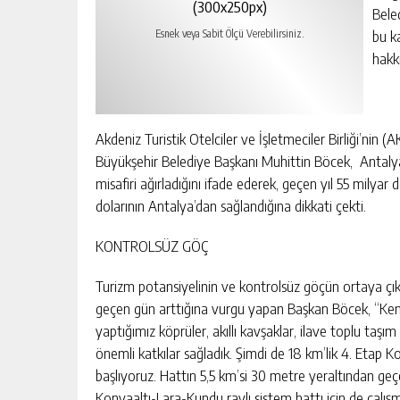
(300x250px)
Bele
bu k
Esnek veya Sabit Ölçü Verebilirsiniz.
hakk
Akdeniz Turistik Otelciler ve İşletmeciler Birliği’ni
Büyükşehir Belediye Başkanı Muhittin Böcek, Antalya’
misafiri ağırladığını ifade ederek, geçen yıl 55 milyar 
dolarının Antalya’dan sağlandığına dikkati çekti.
KONTROLSÜZ GÖÇ
Turizm potansiyelinin ve kontrolsüz göçün ortaya çıka
geçen gün arttığına vurgu yapan Başkan Böcek, “Kenti
yaptığımız köprüler, akıllı kavşaklar, ilave toplu taşı
önemli katkılar sağladık. Şimdi de 18 km’lik 4. Etap 
başlıyoruz. Hattın 5,5 km’si 30 metre yeraltından geç
Konyaaltı-Lara-Kundu raylı sistem hattı için de çalı