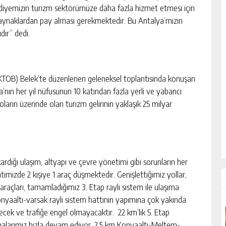
diyemizin turizm sektörümüze daha fazla hizmet etmesi için
aynaklardan pay alması gerekmektedir. Bu Antalya’mızın
ıdır” dedi.
n (AKTOB) Belek’te düzenlenen geleneksel toplantısında konuşan
nın her yıl nüfusunun 10 katından fazla yerli ve yabancı
doların üzerinde olan turizm gelirinin yaklaşık 25 milyar
rdığı ulaşım, altyapı ve çevre yönetimi gibi sorunların her
mizde 2 kişiye 1 araç düşmektedir. Genişlettiğimiz yollar,
m araçları, tamamladığımız 3. Etap raylı sistem ile ulaşıma
Konyaaltı-varsak raylı sistem hattının yapımına çok yakında
ecek ve trafiğe engel olmayacaktır. 22 km’lik 5. Etap
şmalarımız hızla devam ediyor. 2,5 km Konyaaltı-Meltem-