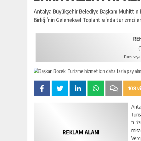
Antalya Büyükşehir Belediye Başkanı Muhittin B
Birliği’nin Geleneksel Toplantısı’nda turizmciler
RE
(
Esnek veya S
108 v
Anta
Turis
turiz
misa
REKLAM ALANI
Verg