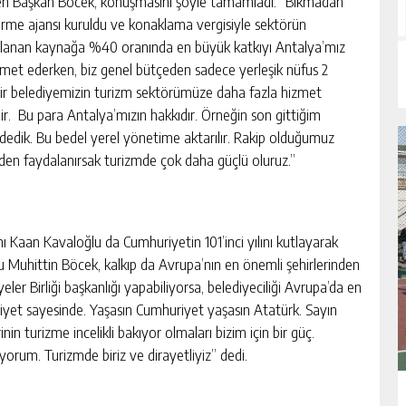
en Başkan Böcek, konuşmasını şöyle tamamladı: “Bıkmadan
tirme ajansı kuruldu ve konaklama vergisiyle sektörün
oplanan kaynağa %40 oranında en büyük katkıyı Antalya’mız
zmet ederken, biz genel bütçeden sadece yerleşik nüfus 2
hir belediyemizin turizm sektörümüze daha fazla hizmet
. Bu para Antalya’mızın hakkıdır. Örneğin son gittiğim
dedik. Bu bedel yerel yönetime aktarılır. Rakip olduğumuz
nden faydalanırsak turizmde çok daha güçlü oluruz.”
anı Kaan Kavaloğlu da Cumhuriyetin 101’inci yılını kutlayarak
u Muhittin Böcek, kalkıp da Avrupa’nın en önemli şehirlerinden
eler Birliği başkanlığı yapabiliyorsa, belediyeciliği Avrupa’da en
riyet sayesinde. Yaşasın Cumhuriyet yaşasın Atatürk. Sayın
n turizme incelikli bakıyor olmaları bizim için bir güç.
üyorum. Turizmde biriz ve dirayetliyiz” dedi.