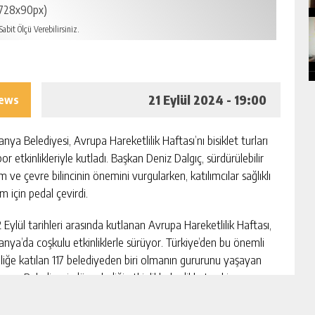
728x90px)
abit Ölçü Verebilirsiniz.
21 Eylül 2024 - 19:00
iews
ya Belediyesi, Avrupa Hareketlilik Haftası’nı bisiklet turları
or etkinlikleriyle kutladı. Başkan Deniz Dalgıç, sürdürülebilir
m ve çevre bilincinin önemini vurgularken, katılımcılar sağlıklı
m için pedal çevirdi.
 Eylül tarihleri arasında kutlanan Avrupa Hareketlilik Haftası,
nya’da coşkulu etkinliklerle sürüyor. Türkiye’den bu önemli
nliğe katılan 117 belediyeden biri olmanın gururunu yaşayan
nya Belediyesi, düzenlediği etkinliklerle dikkat çekiyor.
nya Belediye Başkanı Deniz Dalgıç, Avrupa Hareketlilik