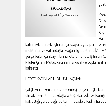
göst
(300x250px)
Kona
Esnek veya Sabit Ölçü Verebilirsiniz.
Sosy
Demo
Sayg
Halk 
katılımıyla gerçekleştirilen çalıştaya, siyasi parti temsi
muhtarlar ve vatandaşlar yoğun ilgi gösterdi. İZE
gerçekleşen çalıştayın birinci oturumunda, İş İnsanı C
Nilüfer Çınarlı Mutlu, kadınların siyasal ve toplumsal 
bahsetti.
HEDEF KADINLARIN ÖNÜNÜ AÇMAK
Çalıştayın düzenlenmesinde emeği geçen başta Demo
olmak üzere tüm paydaşlara teşekkür ederek konuşma
hak ettiği yerde değil ve tüm mücadele kadını hak etti