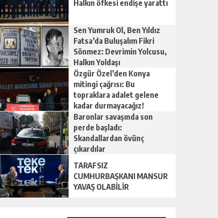
Halkın öfkesi endişe yarattı
Sen Yumruk Ol, Ben Yıldız
Fatsa’da Buluşalım Fikri
Sönmez: Devrimin Yolcusu,
Halkın Yoldaşı
Özgür Özel’den Konya
mitingi çağrısı: Bu
topraklara adalet gelene
kadar durmayacağız!
Baronlar savaşında son
perde başladı:
Skandallardan övünç
çıkardılar
TARAFSIZ
CUMHURBAŞKANI MANSUR
YAVAŞ OLABİLİR