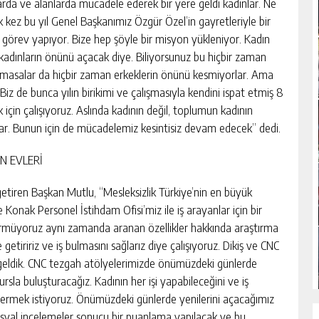
rda ve alanlarda mücadele ederek bir yere geldi kadınlar. Ne
İlk kez bu yıl Genel Başkanımız Özgür Özel’in gayretleriyle bir
görev yapıyor. Bize hep şöyle bir misyon yükleniyor. Kadın
 kadınların önünü açacak diye. Biliyorsunuz bu hiçbir zaman
olamasalar da hiçbir zaman erkeklerin önünü kesmiyorlar. Ama
 Biz de bunca yılın birikimi ve çalışmasıyla kendini ispat etmiş 8
için çalışıyoruz. Aslında kadının değil, toplumun kadının
var. Bunun için de mücadelemiz kesintisiz devam edecek” dedi.
N EVLERİ
 getiren Başkan Mutlu, “Mesleksizlik Türkiye’nin en büyük
 Konak Personel İstihdam Ofisi’miz ile iş arayanlar için bir
rmüyoruz aynı zamanda aranan özellikler hakkında araştırma
getiririz ve iş bulmasını sağlarız diye çalışıyoruz. Dikiş ve CNC
ya geldik. CNC tezgah atölyelerimizde önümüzdeki günlerde
kursla buluşturacağız. Kadının her işi yapabileceğini ve iş
stermek istiyoruz. Önümüzdeki günlerde yenilerini açacağımız
osyal incelemeler sonucu bir puanlama yapılacak ve bu