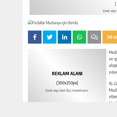
(
Esnek veya S
90 v
Mudan
ve sp
ulaşı
yaşa
REKLAM ALANI
(300x250px)
16-22
Muda
Esnek veya Sabit Ölçü Verebilirsiniz.
etki
Muda
Muda