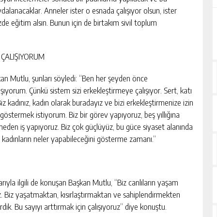
alanacaklar. Anneler ister o esnada çalışıyor olsun, ister
de eğitim alsın. Bunun için de birtakım sivil toplum
 ÇALIŞIYORUM
an Mutlu, şunları söyledi: “Ben her şeyden önce
ıyorum. Çünkü sistem sizi erkekleştirmeye çalışıyor. Sert, katı
z kadınız, kadın olarak buradayız ve bizi erkekleştirmenize izin
 göstermek istiyorum. Biz bir görev yapıyoruz, beş yıllığına
rmeden iş yapıyoruz. Biz çok güçlüyüz, bu güce siyaset alanında
i kadınların neler yapabileceğini gösterme zamanı.”
arıyla ilgili de konuşan Başkan Mutlu, “Biz canlıların yaşam
. Biz yaşatmaktan, kısırlaştırmaktan ve sahiplendirmekten
dik. Bu sayıyı arttırmak için çalışıyoruz” diye konuştu.