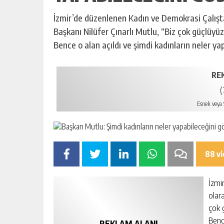
İzmir’de düzenlenen Kadın ve Demokrasi Çalışt
Başkanı Nilüfer Çınarlı Mutlu, “Biz çok güçlüyü
Bence o alan açıldı ve şimdi kadınların neler y
RE
(
Esnek veya S
88 v
İzmi
olar
çok 
Benc
REKLAM ALANI