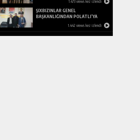
1.473 views kez izlendi
ŞIXBIZINLAR GENEL
BAŞKANLIĞINDAN POLATLI’YA
ZİYARET
1.442 views kez izlendi