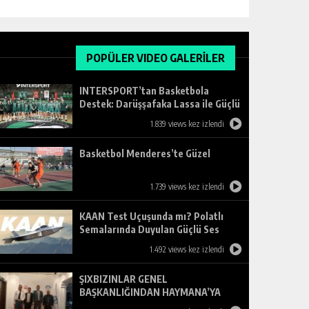
POPÜLER VIDEO GALERİLER
INTERSPORT’tan Basketbola
Destek: Darüşşafaka Lassa ile Güçlü
Ortaklık
1.839 views kez izlendi
Basketbol Menderes’te Güzel
1.739 views kez izlendi
KAAN Test Uçuşunda mı? Polatlı
Semalarında Duyulan Güçlü Ses
Merak Uyandırdı
1.492 views kez izlendi
ŞIXBIZINLAR GENEL
BAŞKANLIĞINDAN HAYMANA’YA
ZİYARET