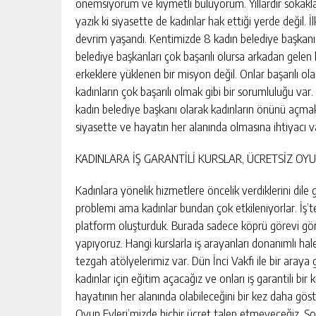
önemsiyorum ve kıymetli buluyorum. Yıllardır sokakla
yazık ki siyasette de kadınlar hak ettiği yerde değil. 
devrim yaşandı. Kentimizde 8 kadın belediye başkanı 
belediye başkanları çok başarılı olursa arkadan gelen
erkeklere yüklenen bir misyon değil. Onlar başarılı 
kadınların çok başarılı olmak gibi bir sorumluluğu var.
kadın belediye başkanı olarak kadınların önünü açmak 
siyasette ve hayatın her alanında olmasına ihtiyacı 
KADINLARA İŞ GARANTİLİ KURSLAR, ÜCRETSİZ OYU
Kadınlara yönelik hizmetlere öncelik verdiklerini dile
problemi ama kadınlar bundan çok etkileniyorlar. İş’te
platform oluşturduk. Burada sadece köprü görevi gö
yapıyoruz. Hangi kurslarla iş arayanları donanımlı hale 
tezgah atölyelerimiz var. Dün İnci Vakfı ile bir ara
kadınlar için eğitim açacağız ve onları iş garantili bir 
hayatının her alanında olabileceğini bir kez daha gö
Oyun Evleri’mizde hiçbir ücret talep etmeyeceğiz. S