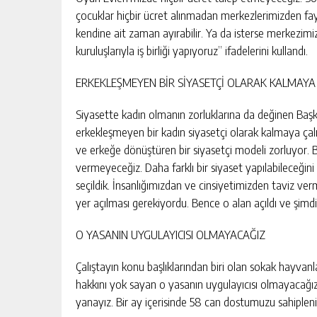
çocuklar hiçbir ücret alınmadan merkezlerimizden fayd
kendine ait zaman ayırabilir. Ya da isterse merkezimiz
kuruluşlarıyla iş birliği yapıyoruz” ifadelerini kullandı.
ERKEKLEŞMEYEN BİR SİYASETÇİ OLARAK KALMAYA
Siyasette kadın olmanın zorluklarına da değinen Başk
erkekleşmeyen bir kadın siyasetçi olarak kalmaya çalış
ve erkeğe dönüştüren bir siyasetçi modeli zorluyor. Bi
vermeyeceğiz. Daha farklı bir siyaset yapılabileceğini
seçildik. İnsanlığımızdan ve cinsiyetimizden taviz ve
yer açılması gerekiyordu. Bence o alan açıldı ve şimd
O YASANIN UYGULAYICISI OLMAYACAĞIZ
Çalıştayın konu başlıklarından biri olan sokak hayvanl
hakkını yok sayan o yasanın uygulayıcısı olmayacağız
yanayız. Bir ay içerisinde 58 can dostumuzu sahiplenir