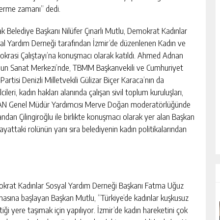
erme zamanı” dedi.
k Belediye Başkanı Nilüfer Çınarlı Mutlu, Demokrat Kadınlar
al Yardım Derneği tarafından İzmir’de düzenlenen Kadın ve
krasi Çalıştayı’na konuşmacı olarak katıldı. Ahmed Adnan
un Sanat Merkezi’nde, TBMM Başkanvekili ve Cumhuriyet
Partisi Denizli Milletvekili Gülizar Biçer Karaca’nın da
lcileri, kadın hakları alanında çalışan sivil toplum kuruluşları,
LMAN Genel Müdür Yardımcısı Merve Doğan moderatörlüğünde
andan Çilingiroğlu ile birlikte konuşmacı olarak yer alan Başkan
hayattaki rolünün yanı sıra belediyenin kadın politikalarından
krat Kadınlar Sosyal Yardım Derneği Başkanı Fatma Uğuz
sına başlayan Başkan Mutlu, “Türkiye’de kadınlar kuşkusuz
ği yere taşımak için yapılıyor. İzmir’de kadın hareketini çok