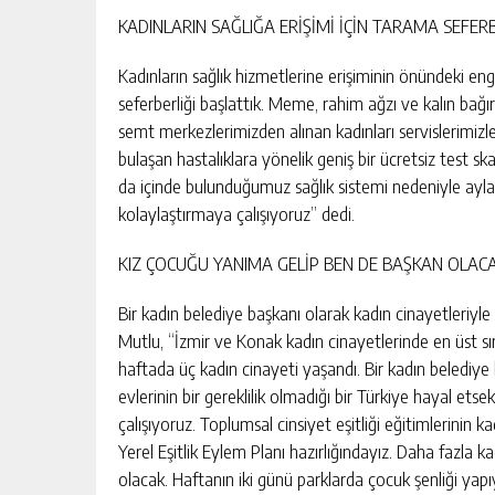
KADINLARIN SAĞLIĞA ERİŞİMİ İÇİN TARAMA SEFERB
Kadınların sağlık hizmetlerine erişiminin önündeki en
seferberliği başlattık. Meme, rahim ağzı ve kalın bağı
semt merkezlerimizden alınan kadınları servislerimizle
bulaşan hastalıklara yönelik geniş bir ücretsiz test s
da içinde bulunduğumuz sağlık sistemi nedeniyle aylar
kolaylaştırmaya çalışıyoruz” dedi.
KIZ ÇOCUĞU YANIMA GELİP BEN DE BAŞKAN OLAC
Bir kadın belediye başkanı olarak kadın cinayetleriyl
Mutlu, “İzmir ve Konak kadın cinayetlerinde en üst sı
haftada üç kadın cinayeti yaşandı. Bir kadın belediy
evlerinin bir gereklilik olmadığı bir Türkiye hayal et
çalışıyoruz. Toplumsal cinsiyet eşitliği eğitimlerinin
Yerel Eşitlik Eylem Planı hazırlığındayız. Daha fazla 
olacak. Haftanın iki günü parklarda çocuk şenliği ya