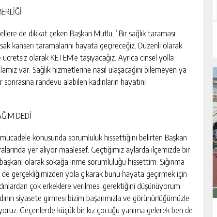
ERLİĞİ
gellere de dikkat çeken Başkan Mutlu, “Bir sağlık taraması
rsak kanseri taramalarını hayata geçireceğiz. Düzenli olarak
 ücretsiz olarak KETEM’e taşıyacağız. Ayrıca cinsel yolla
kalamız var. Sağlık hizmetlerine nasıl ulaşacağını bilemeyen ya
 sonrasına randevu alabilen kadınların hayatını
AĞIM DEDİ
e mücadele konusunda sorumluluk hissettiğini belirten Başkan
ralarında yer alıyor maalesef. Geçtiğimiz aylarda ilçemizde bir
e başkanı olarak sokağa inme sorumluluğu hissettim. Sığınma
sek de gerçekliğimizden yola çıkarak bunu hayata geçirmek için
 kadınlardan çok erkeklere verilmesi gerektiğini düşünüyorum.
kadının siyasete girmesi bizim başarımızla ve görünürlüğümüzle
pıyoruz. Geçenlerde küçük bir kız çocuğu yanıma gelerek ben de