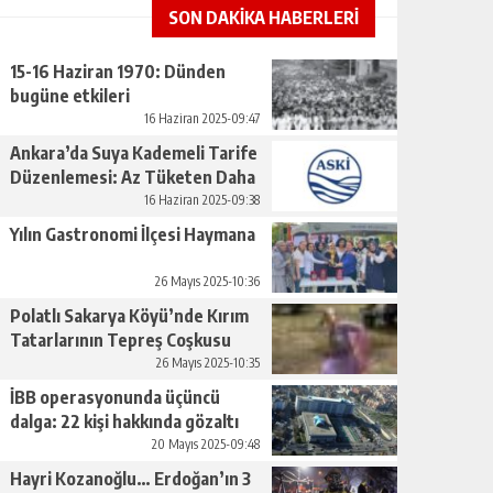
SON DAKİKA HABERLERİ
15-16 Haziran 1970: Dünden
bugüne etkileri
16 Haziran 2025-09:47
Ankara’da Suya Kademeli Tarife
Düzenlemesi: Az Tüketen Daha
Az Ödeyecek
16 Haziran 2025-09:38
Yılın Gastronomi İlçesi Haymana
26 Mayıs 2025-10:36
Polatlı Sakarya Köyü’nde Kırım
Tatarlarının Tepreş Coşkusu
26 Mayıs 2025-10:35
İBB operasyonunda üçüncü
dalga: 22 kişi hakkında gözaltı
kararı
20 Mayıs 2025-09:48
Hayri Kozanoğlu… Erdoğan’ın 3