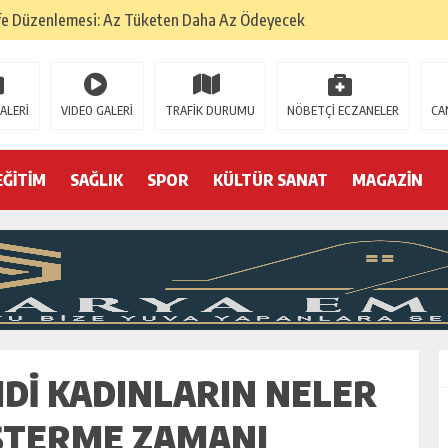
fe Düzenlemesi: Az Tüketen Daha Az Ödeyecek
na
 Tatarlarının Tepreş Coşkusu
ALERİ
VIDEO GALERİ
TRAFİK DURUMU
NÖBETÇİ ECZANELER
CA
: 22 kişi hakkında gözaltı kararı
 devri
EĞİTİM
SAĞLIK
SPOR
KÜLTÜR SANAT
MAGAZİN
r, kimine zehir
olmak? (I)
DI KADINLARIN NELER
ÖSTERME ZAMANI