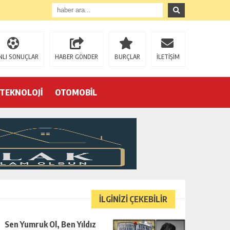
NLI SONUÇLAR
HABER GÖNDER
BURÇLAR
İLETİŞİM
TEKNOLOJİ
OTOMOBİL
Eğrek’in iş arkadaşları Çalık Holding’in önünde: “Hakkımızı istemeye geldik, bizi de mi döverek öldüreceksiniz?”
İLGİNİZİ ÇEKEBİLİR
Sen Yumruk Ol, Ben Yıldız