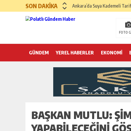
SON DAKİKA
Ankara’da Suya Kademeli Tari
Yılın Gastronomi İlçesi Hayma
Polatlı Sakarya Köyü’nde Kırım
FOTO G
İBB operasyonunda üçüncü dalga
GÜNDEM
YEREL HABERLER
Hayri Kozanoğlu… Erdoğan’ın 3
EKONOMİ
Saray makyaj tutmaz
Seçmeli demokrasi: Kimine şeke
Pepe’yi sevmek kolay, ya Pepe 
BAŞKAN MUTLU: ŞIM
YAPABILECEĞINI G