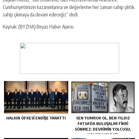
Cumhuriyetimizin kazanımlarına ve değerlerine her zaman sahip çıktık,
sahip çıkmaya da devam edeceğiz” dedi.
Kaynak: (BYZHA) Beyaz Haber Ajansı
HALKIN ÖFKESI ENDIŞE YARATTI
SEN YUMRUK OL, BEN YILDIZ
FATSA’DA BULUŞALIM FIKRI
SÖNMEZ: DEVRIMIN YOLCUSU,
HALKIN YOLDAŞI