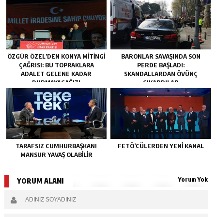
ÖZGÜR ÖZEL’DEN KONYA MITINGI
BARONLAR SAVAŞINDA SON
ÇAĞRISI: BU TOPRAKLARA
PERDE BAŞLADI:
ADALET GELENE KADAR
SKANDALLARDAN ÖVÜNÇ
DURMAYACAĞIZ!
ÇIKARDILAR
TARAFSIZ CUMHURBAŞKANI
FETÖ’CÜLERDEN YENI KANAL
MANSUR YAVAŞ OLABİLİR
Yorum Yok
YORUM ALANI