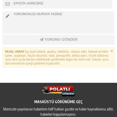
YORUMU GÖNDER
YASAL UYARI!
Suç teşkil edecek, yasadışı, tehditkar, rahatsız edici, hakaret ve küfür
içeren, aşağılayıcı, küçük düşürücü, kaba, pornografik, ahlaka aykırı, kişilik haklarına
zarar verici ya da benzeri niteliklerde içeriklerden doğan her türlü mali, hukuki, cezai,
idari sorumluluk içeriği gönderen kişiye aittir.
MASAÜSTÜ GÖRÜNÜME GEÇ
Sitemizde yayınlanan haberlerin telif hakları gazete ve haber kaynaklarına aittir,
haberleri kopyalamayınız.