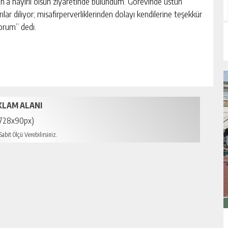
an’a hayırlı olsun ziyaretinde bulundum. Görevinde üstün
ılar diliyor; misafirperverliklerinden dolayı kendilerine teşekkür
orum” dedi.
KLAM ALANI
728x90px)
abit Ölçü Verebilirsiniz.