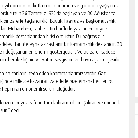
nci yıl dönümünü kutlamanın onurunu ve gururunu yaşıyoruz.
 ordusunun 26 Temmuz 1922’de başlayan ve 30 Ağustos’ta
k bir zaferle taçlandırdığı Büyük Taarruz ve Başkomutanlık
an Muharebesi, tarihe altın harflerle yazılan en büyük
amanlık destanlarından birisi olmuştur. Bu bağımsızlık
delesi, tarihte eşine az rastlanır bir kahramanlık destanıdır. 30
iden doğuşunun en önemli göstergesidir. Ve bu zafer sadece
inin, beraberliğinin ve vatan sevgisinin en büyük göstergesidir.
da da canlarını feda eden kahramanlarımız vardır. Gazi
iğinde milletçe kazanılan zaferlerle bize emanet edilen bu
 hepimizin en önemli sorumluluğudur.
ak üzere büyük zaferin tüm kahramanlarını şükran ve minnetle
un.” dedi.