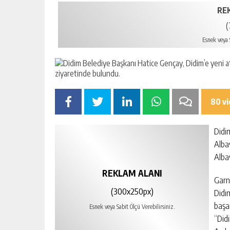
RE
(
Esnek veya S
80 v
Didi
Alba
Albay
REKLAM ALANI
Garn
(300x250px)
Didi
başa
Esnek veya Sabit Ölçü Verebilirsiniz.
“Did