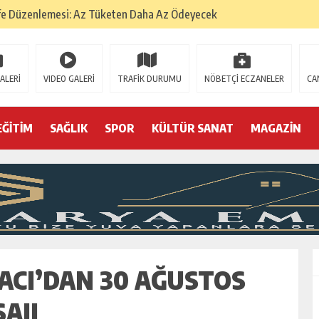
fe Düzenlemesi: Az Tüketen Daha Az Ödeyecek
na
 Tatarlarının Tepreş Coşkusu
ALERİ
VIDEO GALERİ
TRAFİK DURUMU
NÖBETÇİ ECZANELER
CA
: 22 kişi hakkında gözaltı kararı
 devri
EĞİTİM
SAĞLIK
SPOR
KÜLTÜR SANAT
MAGAZİN
r, kimine zehir
olmak? (I)
ACI’DAN 30 AĞUSTOS
AJI