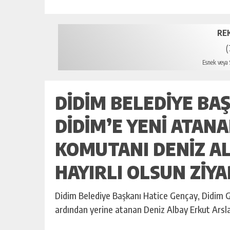
RE
(
Esnek veya S
DIDIM BELEDIYE BAŞ
DIDIM’E YENI ATAN
KOMUTANI DENIZ A
HAYIRLI OLSUN ZIY
Didim Belediye Başkanı Hatice Gençay, Didim G
ardından yerine atanan Deniz Albay Erkut Arslan