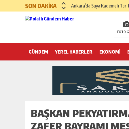
SON DAKİKA
Ankara’da Suya Kademeli Tari
Yılın Gastronomi İlçesi Hayma
Polatlı Sakarya Köyü’nde Kırım
FOTO G
İBB operasyonunda üçüncü dalga
GÜNDEM
YEREL HABERLER
Hayri Kozanoğlu… Erdoğan’ın 3
EKONOMİ
Saray makyaj tutmaz
Seçmeli demokrasi: Kimine şeke
Pepe’yi sevmek kolay, ya Pepe 
BAŞKAN PEKYATIRM
ZAFER BAYRAMI MES