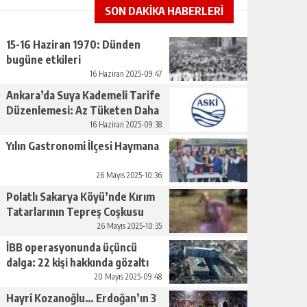
SON DAKİKA HABERLERİ
15-16 Haziran 1970: Dünden
bugüne etkileri
16 Haziran 2025-09:47
Ankara’da Suya Kademeli Tarife
Düzenlemesi: Az Tüketen Daha
Az Ödeyecek
16 Haziran 2025-09:38
Yılın Gastronomi İlçesi Haymana
26 Mayıs 2025-10:36
Polatlı Sakarya Köyü’nde Kırım
Tatarlarının Tepreş Coşkusu
26 Mayıs 2025-10:35
İBB operasyonunda üçüncü
dalga: 22 kişi hakkında gözaltı
kararı
20 Mayıs 2025-09:48
Hayri Kozanoğlu… Erdoğan’ın 3