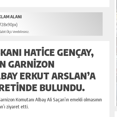
KLAM ALANI
728x90px)
abit Ölçü Verebilirsiniz.
KANI HATICE GENÇAY,
AN GARNIZON
LBAY ERKUT ARSLAN’A
ARETINDE BULUNDU.
arnizon Komutanı Albay Ali Saçan’ın emekli olmasının
’ı ziyaret etti.