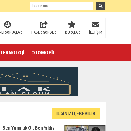
NLI SONUÇLAR
HABER GÖNDER
BURÇLAR
İLETİŞİM
TEKNOLOJİ
OTOMOBİL
Eğrek’in iş arkadaşları Çalık Holding’in önünde: “Hakkımızı istemeye geldik, bizi de mi döverek öldüreceksiniz?”
İLGİNİZİ ÇEKEBİLİR
Sen Yumruk Ol, Ben Yıldız