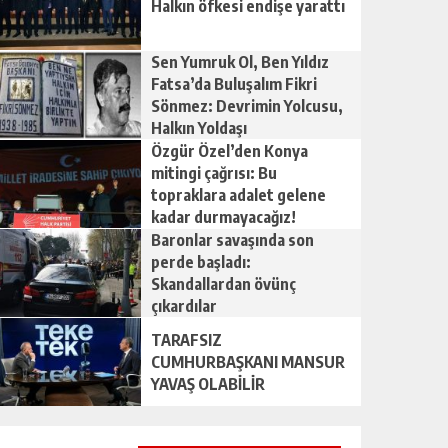
Halkın öfkesi endişe yarattı
Sen Yumruk Ol, Ben Yıldız
Fatsa’da Buluşalım Fikri
Sönmez: Devrimin Yolcusu,
Halkın Yoldaşı
Özgür Özel’den Konya
mitingi çağrısı: Bu
topraklara adalet gelene
kadar durmayacağız!
Baronlar savaşında son
perde başladı:
Skandallardan övünç
çıkardılar
TARAFSIZ
CUMHURBAŞKANI MANSUR
YAVAŞ OLABİLİR