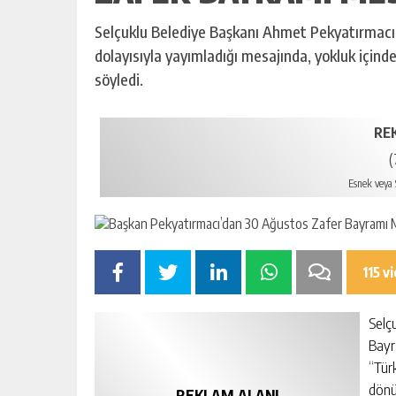
Selçuklu Belediye Başkanı Ahmet Pekyatırmacı
dolayısıyla yayımladığı mesajında, yokluk içinde
söyledi.
RE
(
Esnek veya S
115 v
Selç
Bayr
“Tür
dönü
REKLAM ALANI