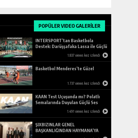
POPÜLER VIDEO GALERİLER
INTERSPORT’tan Basketbola
Destek: Darüşşafaka Lassa ile Güçlü
Ortaklık
1.837 views kez izlendi
Basketbol Menderes’te Güzel
1.737 views kez izlendi
KAAN Test Uçuşunda mı? Polatlı
Semalarında Duyulan Güçlü Ses
Merak Uyandırdı
1.491 views kez izlendi
ŞIXBIZINLAR GENEL
BAŞKANLIĞINDAN HAYMANA’YA
ZİYARET