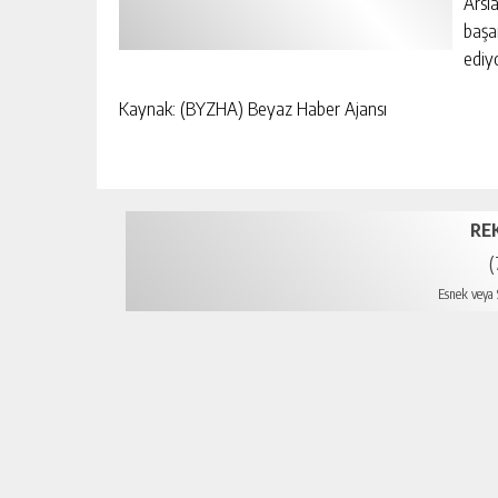
Arsl
başar
ediy
Kaynak: (BYZHA) Beyaz Haber Ajansı
RE
(
Esnek veya S