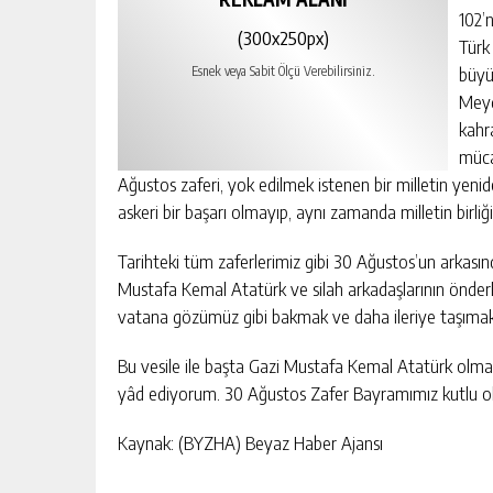
102’
(300x250px)
Türk
büyü
Esnek veya Sabit Ölçü Verebilirsiniz.
Meyd
kahr
müca
Ağustos zaferi, yok edilmek istenen bir milletin yen
askeri bir başarı olmayıp, aynı zamanda milletin birliğ
Tarihteki tüm zaferlerimiz gibi 30 Ağustos’un arkasın
Mustafa Kemal Atatürk ve silah arkadaşlarının önderl
vatana gözümüz gibi bakmak ve daha ileriye taşımak
Bu vesile ile başta Gazi Mustafa Kemal Atatürk olm
yâd ediyorum. 30 Ağustos Zafer Bayramımız kutlu ols
Kaynak: (BYZHA) Beyaz Haber Ajansı