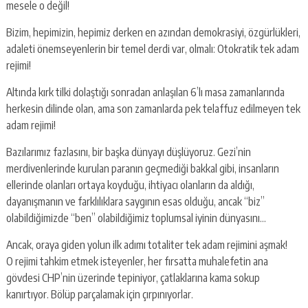
mesele o değil!
Bizim, hepimizin, hepimiz derken en azından demokrasiyi, özgürlükleri,
adaleti önemseyenlerin bir temel derdi var, olmalı: Otokratik tek adam
rejimi!
Altında kırk tilki dolaştığı sonradan anlaşılan 6’lı masa zamanlarında
herkesin dilinde olan, ama son zamanlarda pek telaffuz edilmeyen tek
adam rejimi!
Bazılarımız fazlasını, bir başka dünyayı düşlüyoruz. Gezi’nin
merdivenlerinde kurulan paranın geçmediği bakkal gibi, insanların
ellerinde olanları ortaya koyduğu, ihtiyacı olanların da aldığı,
dayanışmanın ve farklılıklara saygının esas olduğu, ancak “biz”
olabildiğimizde “ben” olabildiğimiz toplumsal iyinin dünyasını…
Ancak, oraya giden yolun ilk adımı totaliter tek adam rejimini aşmak!
O rejimi tahkim etmek isteyenler, her fırsatta muhalefetin ana
gövdesi CHP’nin üzerinde tepiniyor, çatlaklarına kama sokup
kanırtıyor. Bölüp parçalamak için çırpınıyorlar.