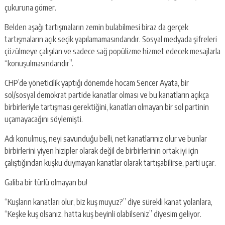
çukuruna gömer.
Belden aşağı tartışmaların zemin bulabilmesi biraz da gerçek
tartışmaların açık seçik yapılamamasındandır. Sosyal medyada şifreleri
çözülmeye çalışılan ve sadece sağ popülizme hizmet edecek mesajlarla
“konuşulmasındandır”.
CHP’de yöneticilik yaptığı dönemde hocam Sencer Ayata, bir
sol/sosyal demokrat partide kanatlar olması ve bu kanatların açıkça
birbirleriyle tartışması gerektiğini, kanatları olmayan bir sol partinin
uçamayacağını söylemişti.
Adı konulmuş, neyi savunduğu belli, net kanatlarınız olur ve bunlar
birbirlerini yiyen hizipler olarak değil de birbirlerinin ortak iyi için
çalıştığından kuşku duymayan kanatlar olarak tartışabilirse, parti uçar.
Galiba bir türlü olmayan bu!
“Kuşların kanatları olur, biz kuş muyuz?” diye sürekli kanat yolanlara,
“Keşke kuş olsanız, hatta kuş beyinli olabilseniz” diyesim geliyor.