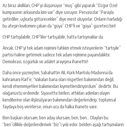
Az biraz akıllıları, CHP’yi düşünüyor “muş” gibi yaparak “Özgür Özel
kumpasının arkasında kim var” diye soruyor. Pervasızlar “Parayla
getirdiler, uçkurla götürecekler” diye mest oluyorlar. Onların harladığı
bu ateşin kıvılcımını çakan da “güya” CHP’li ve “güya” gazeteci biri!
CHP tartışılabilir, CHP’liler tartışabilir, hatta tartışmalılar da.
Ancak, CHP’yi tek adam rejimini tahkim etmek isteyenlerin “tartışılır”
partisi haline getirmek sadece tek adam rejimine payandalıktır.
Demokrasi, özgürlük ve adalet arayışına ihanettir!
Daha önce yazmıştım; Sabahattin Ali, Kürk Mantolu Madonna’da
kahramanı Raif’e; “Vakaları bana olan nispetleri bakımından değil,
kendi ehemmiyetleri bakımından kıymetlendiriyordum” dedirtir. Bu
olağanüstü erdemdir. Siyasette birileri, attıkları adımları olayın
kendilerine olan ilişkisi/yararı bakımından değerlendirip, toplumsal
faydaya boş verirlerse, onun ucu da halka ihanete varır.
Ben başkan olursam, ben aday olursam, ben, ben… Olayları bu
“ben”cillikle değerlendirmek “biz”i yok eder, belden aşağı tartışmaların