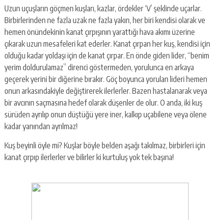
Uzun uçuşların göçmen kuşları, kazlar, ördekler ‘V’ şeklinde uçarlar.
Birbirlerinden ne fazla uzak ne fazla yakın, her biri kendisi olarak ve
hemen önündekinin kanat çırpışının yarattığı hava akımı üzerine
çıkarak uzun mesafeleri kat ederler. Kanat çırpan her kuş, kendisi için
olduğu kadar yoldaşı için de kanat çırpar. En önde giden lider, “benim
yerim doldurulamaz” direnci göstermeden, yorulunca en arkaya
geçerek yerini bir diğerine bırakır. Göç boyunca yorulan lideri hemen
onun arkasındakiyle değiştirerek ilerlerler. Bazen hastalanarak veya
bir avcının saçmasına hedef olarak düşenler de olur. O anda, iki kuş
sürüden ayrılıp onun düştüğü yere iner, kalkıp uçabilene veya ölene
kadar yanından ayrılmaz!
Kuş beyinli öyle mi? Kuşlar böyle belden aşağı takılmaz, birbirleri için
kanat çırpıp ilerlerler ve bilirler ki kurtuluş yok tek başına!