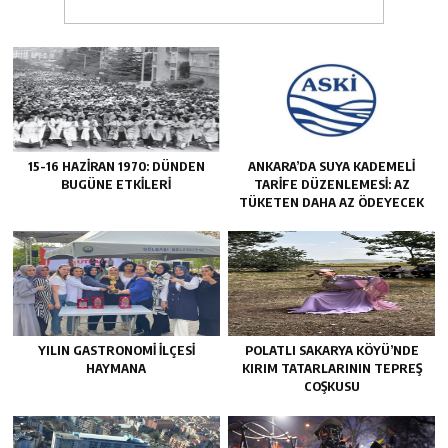
15-16 HAZIRAN 1970: DÜNDEN
ANKARA’DA SUYA KADEMELI
BUGÜNE ETKILERI
TARIFE DÜZENLEMESI: AZ
TÜKETEN DAHA AZ ÖDEYECEK
YILIN GASTRONOMI İLÇESI
POLATLI SAKARYA KÖYÜ’NDE
HAYMANA
KIRIM TATARLARININ TEPREŞ
COŞKUSU