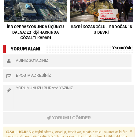
İBB OPERASYONUNDA ÜÇÜNCÜ
HAYRI KOZANOĞLU… ERDOĞAN’IN
DALGA: 22 KIŞI HAKKINDA
3 DEVRI
GÖZALTI KARARI
Yorum Yok
YORUM ALANI
YORUMU GÖNDER
YASAL UYARI!
Suç teşkil edecek, yasadışı, tehditkar, rahatsız edici, hakaret ve küfür
içeren, aşağılayıcı, küçük düşürücü, kaba, pornografik, ahlaka aykırı, kişilik haklarına