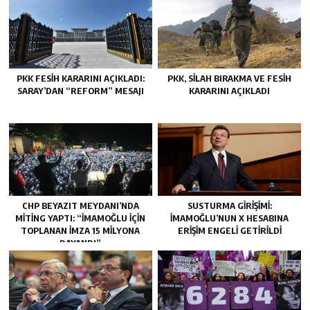
PKK FESIH KARARINI AÇIKLADI:
PKK, SILAH BIRAKMA VE FESIH
SARAY’DAN “REFORM” MESAJI
KARARINI AÇIKLADI
CHP BEYAZIT MEYDANI’NDA
SUSTURMA GIRIŞIMI:
MITING YAPTI: “İMAMOĞLU IÇIN
İMAMOĞLU’NUN X HESABINA
TOPLANAN IMZA 15 MILYONA
ERIŞIM ENGELI GETIRILDI
DAYANDI”