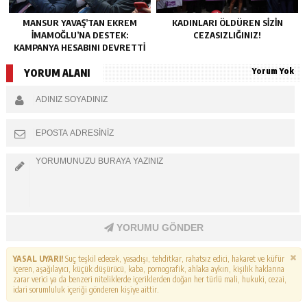
MANSUR YAVAŞ’TAN EKREM
KADINLARI ÖLDÜREN SIZIN
İMAMOĞLU’NA DESTEK:
CEZASIZLIĞINIZ!
KAMPANYA HESABINI DEVRETTI
Yorum Yok
YORUM ALANI
YORUMU GÖNDER
YASAL UYARI!
Suç teşkil edecek, yasadışı, tehditkar, rahatsız edici, hakaret ve küfür
içeren, aşağılayıcı, küçük düşürücü, kaba, pornografik, ahlaka aykırı, kişilik haklarına
zarar verici ya da benzeri niteliklerde içeriklerden doğan her türlü mali, hukuki, cezai,
idari sorumluluk içeriği gönderen kişiye aittir.