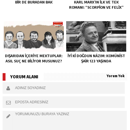
BIR DE BURADAN BAK
KARL MARX’IN ILK VE TEK
ROMANI: “SCORPION VE FELIX”
DIŞARIDAN IÇERIYE MEKTUPLAR:
İYI KI DOĞDUN NÂZIM: KOMÜNIST
ASIL SUÇ NE BILIYOR MUSUNUZ?
ŞAIR 123 YAŞINDA
Yorum Yok
YORUM ALANI