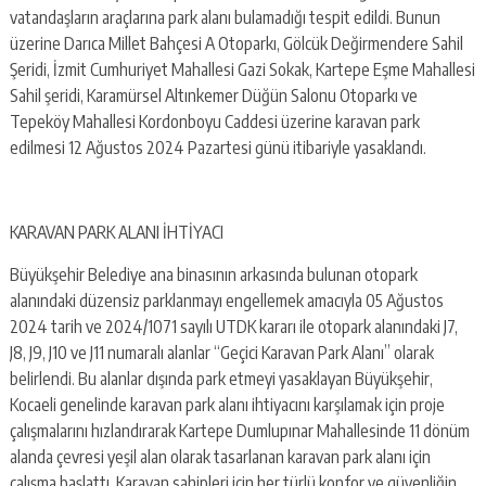
vatandaşların araçlarına park alanı bulamadığı tespit edildi. Bunun
üzerine Darıca Millet Bahçesi A Otoparkı, Gölcük Değirmendere Sahil
Şeridi, İzmit Cumhuriyet Mahallesi Gazi Sokak, Kartepe Eşme Mahallesi
Sahil şeridi, Karamürsel Altınkemer Düğün Salonu Otoparkı ve
Tepeköy Mahallesi Kordonboyu Caddesi üzerine karavan park
edilmesi 12 Ağustos 2024 Pazartesi günü itibariyle yasaklandı.
KARAVAN PARK ALANI İHTİYACI
Büyükşehir Belediye ana binasının arkasında bulunan otopark
alanındaki düzensiz parklanmayı engellemek amacıyla 05 Ağustos
2024 tarih ve 2024/1071 sayılı UTDK kararı ile otopark alanındaki J7,
J8, J9, J10 ve J11 numaralı alanlar “Geçici Karavan Park Alanı” olarak
belirlendi. Bu alanlar dışında park etmeyi yasaklayan Büyükşehir,
Kocaeli genelinde karavan park alanı ihtiyacını karşılamak için proje
çalışmalarını hızlandırarak Kartepe Dumlupınar Mahallesinde 11 dönüm
alanda çevresi yeşil alan olarak tasarlanan karavan park alanı için
çalışma başlattı. Karavan sahipleri için her türlü konfor ve güvenliğin