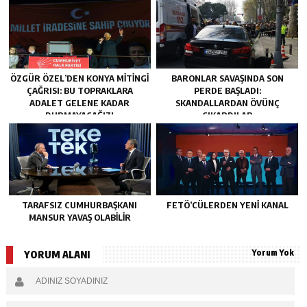
ÖZGÜR ÖZEL’DEN KONYA MITINGI
BARONLAR SAVAŞINDA SON
ÇAĞRISI: BU TOPRAKLARA
PERDE BAŞLADI:
ADALET GELENE KADAR
SKANDALLARDAN ÖVÜNÇ
DURMAYACAĞIZ!
ÇIKARDILAR
TARAFSIZ CUMHURBAŞKANI
FETÖ’CÜLERDEN YENI KANAL
MANSUR YAVAŞ OLABİLİR
Yorum Yok
YORUM ALANI