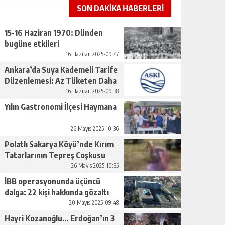
SON DAKİKA HABERLERİ
15-16 Haziran 1970: Dünden
bugüne etkileri
16 Haziran 2025-09:47
Ankara’da Suya Kademeli Tarife
Düzenlemesi: Az Tüketen Daha
Az Ödeyecek
16 Haziran 2025-09:38
Yılın Gastronomi İlçesi Haymana
26 Mayıs 2025-10:36
Polatlı Sakarya Köyü’nde Kırım
Tatarlarının Tepreş Coşkusu
26 Mayıs 2025-10:35
İBB operasyonunda üçüncü
dalga: 22 kişi hakkında gözaltı
kararı
20 Mayıs 2025-09:48
Hayri Kozanoğlu… Erdoğan’ın 3