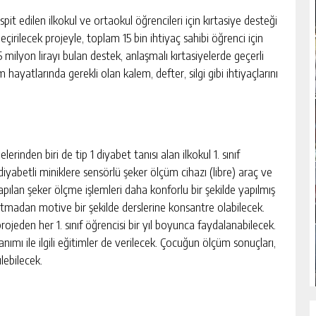
it edilen ilkokul ve ortaokul öğrencileri için kırtasiye desteği
irilecek projeyle, toplam 15 bin ihtiyaç sahibi öğrenci için
15 milyon lirayı bulan destek, anlaşmalı kırtasiyelerde geçerli
 hayatlarında gerekli olan kalem, defter, silgi gibi ihtiyaçlarını
inden biri de tip 1 diyabet tanısı alan ilkokul 1. sınıf
diyabetli miniklere sensörlü şeker ölçüm cihazı (libre) araç ve
apılan şeker ölçme işlemleri daha konforlu bir şekilde yapılmış
artmadan motive bir şekilde derslerine konsantre olabilecek.
projeden her 1. sınıf öğrencisi bir yıl boyunca faydalanabilecek.
nımı ile ilgili eğitimler de verilecek. Çocuğun ölçüm sonuçları,
ülebilecek.