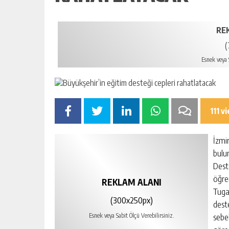
RE
(
Esnek veya S
111 v
İzmi
bulu
Dest
öğre
REKLAM ALANI
Tuga
(300x250px)
dest
sebe
Esnek veya Sabit Ölçü Verebilirsiniz.