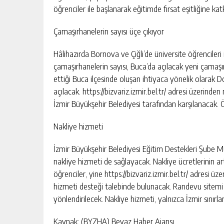
öğrenciler ile başlanarak eğitimde fırsat eşitliğine kat
Çamaşırhanelerin sayısı üçe çıkıyor
Hâlihazırda Bornova ve Çiğli’de üniversite öğrencileri
çamaşırhanelerin sayısı, Buca’da açılacak yeni çamaşı
ettiği Buca ilçesinde oluşan ihtiyaca yönelik olarak 
açılacak. https://bizvariz.izmir.bel.tr/ adresi üzerin
İzmir Büyükşehir Belediyesi tarafından karşılanacak. Öğ
Nakliye hizmeti
İzmir Büyükşehir Belediyesi Eğitim Destekleri Şube M
nakliye hizmeti de sağlayacak. Nakliye ücretlerinin
öğrenciler, yine https://bizvariz.izmir.bel.tr/ adresi ü
hizmeti desteği talebinde bulunacak. Randevu sitemi i
yönlendirilecek. Nakliye hizmeti, yalnızca İzmir sınırl
Kaynak: (BYZHA) Beyaz Haber Ajansı