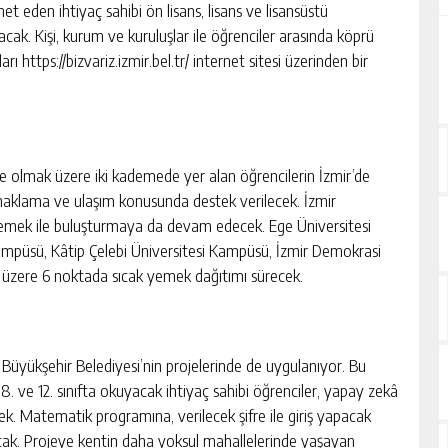
t eden ihtiyaç sahibi ön lisans, lisans ve lisansüstü
acak. Kişi, kurum ve kuruluşlar ile öğrenciler arasında köprü
 https://bizvariz.izmir.bel.tr/ internet sitesi üzerinden bir
inde olmak üzere iki kademede yer alan öğrencilerin İzmir’de
naklama ve ulaşım konusunda destek verilecek. İzmir
k yemek ile buluşturmaya da devam edecek. Ege Üniversitesi
mpüsü, Kâtip Çelebi Üniversitesi Kampüsü, İzmir Demokrasi
 üzere 6 noktada sıcak yemek dağıtımı sürecek.
Büyükşehir Belediyesi’nin projelerinde de uygulanıyor. Bu
 ve 12. sınıfta okuyacak ihtiyaç sahibi öğrenciler, yapay zekâ
. Matematik programına, verilecek şifre ile giriş yapacak
lacak. Projeye kentin daha yoksul mahallelerinde yaşayan