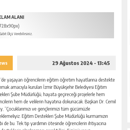
KLAM ALANI
728x90px)
abit Ölçü Verebilirsiniz.
29 Ağustos 2024 - 13:45
iews
r’de yaşayan öğrencilerin eğitim öğretim hayatlarına destekte
nmak amacıyla kurulan İzmir Büyükşehir Belediyesi Eğitim
ekleri Şube Müdürlüğü, hayata geçireceği projelerle hem
ncilerin hem de velilerin hayatına dokunacak. Başkan Dr. Cemil
y, “Çocuklarımızı ve gençlerimizi tüm gücümüzle
eklemeliyiz. Eğitim Destekleri Şube Müdürlüğü kurmamızın
bi de bu. Tek tip yardımın ötesinde öğrencilerin ihtiyacına