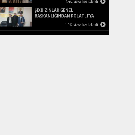
1.472 views kez izlendi
ŞIXBIZINLAR GENEL
BAŞKANLIĞINDAN POLATLI’YA
ZİYARET
1.442 views kez izlendi