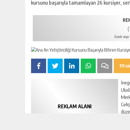
kursunu başarıyla tamamlayan 26 kursiyer, serti
RE
(
Esnek veya S
111 v
İnegö
Ulud
Merk
Geli
REKLAM ALANI
düze
(300x250px)
kursi
Esnek veya Sabit Ölçü Verebilirsiniz.