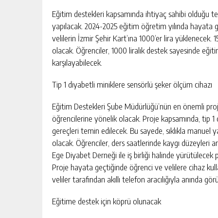
Eğitim destekleri kapsamında ihtiyaç sahibi olduğu tesp
yapılacak. 2024-2025 eğitim öğretim yılında hayata geç
velilerin İzmir Şehir Kart’ına 1000’er lira yüklenecek. 
olacak. Öğrenciler, 1000 liralık destek sayesinde eğitim
karşılayabilecek.
Tip 1 diyabetli miniklere sensörlü şeker ölçüm cihazı
Eğitim Destekleri Şube Müdürlüğü’nün en önemli projeler
öğrencilerine yönelik olacak. Proje kapsamında, tip 1 
gereçleri temin edilecek. Bu sayede, sıklıkla manuel y
olacak. Öğrenciler, ders saatlerinde kaygı düzeyleri 
Ege Diyabet Derneği ile iş birliği halinde yürütülecek 
Proje hayata geçtiğinde öğrenci ve velilere cihaz kulla
veliler tarafından akıllı telefon aracılığıyla anında gör
Eğitime destek için köprü olunacak