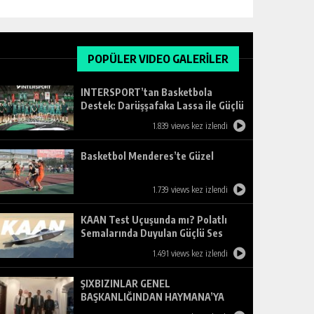
POPÜLER VIDEO GALERİLER
INTERSPORT’tan Basketbola
Destek: Darüşşafaka Lassa ile Güçlü
Ortaklık
1.839 views kez izlendi
Basketbol Menderes’te Güzel
1.739 views kez izlendi
KAAN Test Uçuşunda mı? Polatlı
Semalarında Duyulan Güçlü Ses
Merak Uyandırdı
1.491 views kez izlendi
ŞIXBIZINLAR GENEL
BAŞKANLIĞINDAN HAYMANA’YA
ZİYARET