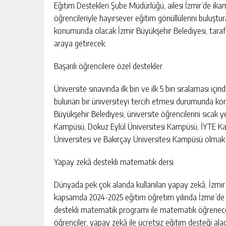
Eğitim Destekleri Şube Müdürlüğü, ailesi İzmir’de ikame
öğrencileriyle hayırsever eğitim gönüllülerini buluştur
konumunda olacak İzmir Büyükşehir Belediyesi, tarafları
araya getirecek.
Başarılı öğrencilere özel destekler
Üniversite sınavında ilk bin ve ilk 5 bin sıralaması iç
bulunan bir üniversiteyi tercih etmesi durumunda ko
Büyükşehir Belediyesi, üniversite öğrencilerini sıca
Kampüsü, Dokuz Eylül Üniversitesi Kampüsü, İYTE Ka
Üniversitesi ve Bakırçay Üniversitesi Kampüsü olmak
Yapay zekâ destekli matematik dersi
Dünyada pek çok alanda kullanılan yapay zekâ, İzmir 
kapsamda 2024-2025 eğitim öğretim yılında İzmir’de 8.
destekli matematik programı ile matematik öğrenecek
öğrenciler, yapay zekâ ile ücretsiz eğitim desteği a