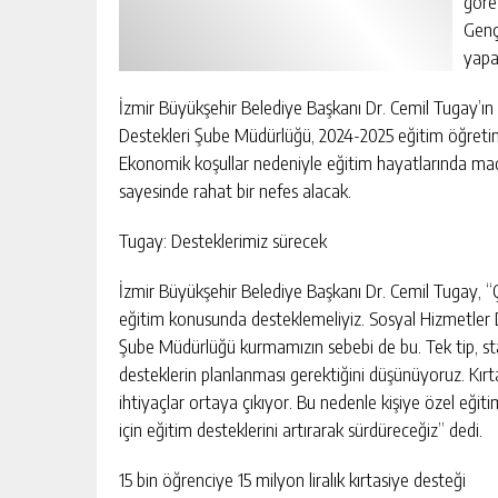
göre
Genç
yapa
İzmir Büyükşehir Belediye Başkanı Dr. Cemil Tugay’ın 
Destekleri Şube Müdürlüğü, 2024-2025 eğitim öğretim
Ekonomik koşullar nedeniyle eğitim hayatlarında maddi 
sayesinde rahat bir nefes alacak.
Tugay: Desteklerimiz sürecek
İzmir Büyükşehir Belediye Başkanı Dr. Cemil Tugay, “
eğitim konusunda desteklemeliyiz. Sosyal Hizmetler Da
Şube Müdürlüğü kurmamızın sebebi de bu. Tek tip, sta
desteklerin planlanması gerektiğini düşünüyoruz. Kır
ihtiyaçlar ortaya çıkıyor. Bu nedenle kişiye özel eğit
için eğitim desteklerini artırarak sürdüreceğiz” dedi.
15 bin öğrenciye 15 milyon liralık kırtasiye desteği