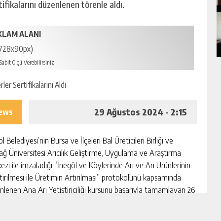
fikalarını düzenlenen törenle aldı.
KLAM ALANI
728x90px)
abit Ölçü Verebilirsiniz.
29 Ağustos 2024 - 2:15
iews
l Belediyesi’nin Bursa ve İlçeleri Bal Üreticileri Birliği ve
ağ Üniversitesi Arıcılık Geliştirme, Uygulama ve Araştırma
ezi ile imzaladığı “İnegöl ve Köylerinde Arı ve Arı Ürünlerinin
ştirilmesi ile Üretimin Artırılması” protokolünü kapsamında
nlenen Ana Arı Yetiştiriciliği kursunu başarıyla tamamlayan 26
yer, sertifikalarını düzenlenen törenle aldı.