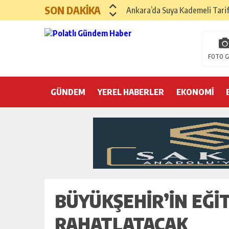
SON DAKİKA
Ankara’da Suya Kademeli Tari
Yılın Gastronomi İlçesi Hayma
Polatlı Sakarya Köyü’nde Kırım
FOTO G
İBB operasyonunda üçüncü dalga
GÜNDEM
YEREL HABERLER
Hayri Kozanoğlu… Erdoğan’ın 3
EKONOMİ
Saray makyaj tutmaz
Seçmeli demokrasi: Kimine şeke
Pepe’yi sevmek kolay, ya Pepe 
BÜYÜKŞEHIR’IN EĞI
RAHATLATACAK