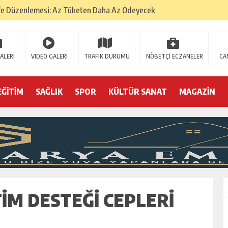
fe Düzenlemesi: Az Tüketen Daha Az Ödeyecek
na
 Tatarlarının Tepreş Coşkusu
ALERİ
VIDEO GALERİ
TRAFİK DURUMU
NÖBETÇİ ECZANELER
CA
: 22 kişi hakkında gözaltı kararı
 devri
EĞİTİM
SAĞLIK
SPOR
KÜLTÜR SANAT
MAGAZİN
r, kimine zehir
olmak? (I)
TIM DESTEĞI CEPLERI