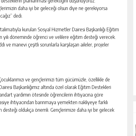
 desteklerin planlanması gerektiğini düşünüyoruz.
lerimizin daha iyi bir geleceği olsun diye ne gerekiyorsa
cağız” dedi.
talimatıyla kurulan Sosyal Hizmetler Dairesi Başkanlığı Eğitim
 yılı döneminde öğrenci ve velilere eğitim desteği verecek.
ve manevi çeşitli sorunlarla karşılaşan aileler, projeler
Çocuklarımızı ve gençlerimizi tüm gücümüzle, özellikle de
iresi Başkanlığımız altında özel olarak Eğitim Destekleri
ndart yardımın ötesinde öğrencilerin ihtiyacına göre
tasiye ihtiyacından barınmaya yemekten nakliyeye farklı
im desteği oldukça önemli. Gençlerimize daha iyi bir gelecek