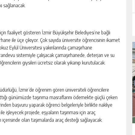
kı sağlanacak.
 için faaliyet gösteren İzmir Büyükşehir Belediyesi’ne bağlı
rhane ile üçe çıkıyor. Çok sayıda üniversite öğrencisinin ikamet
Dokuz Eylül Üniversitesi yakınlarında çamaşırhane
den randevu sistemiyle çalışacak çamaşırhanede, deterjan ve su
rencilerin giysileri ücretsiz olarak yıkanıp kurutulacak.
üdürlüğü, İzmir’de öğrenim gören üniversiteli öğrencilere
 arttığı günümüzde taşınma masraflarını ödemekte güçlü çeken
zerinden başvuru yaparak öğrenci belgeleriyle birlikte nakliye
le işleyecek projede, eşyaların taşınması için araç
arı içerisinde olan taşımalarda araç desteği sağlayacak.