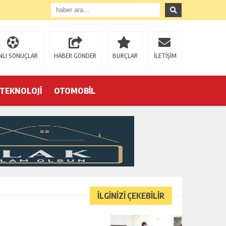
NLI SONUÇLAR
HABER GÖNDER
BURÇLAR
İLETİŞİM
TEKNOLOJİ
OTOMOBİL
Eğrek’in iş arkadaşları Çalık Holding’in önünde: “Hakkımızı istemeye geldik, bizi de mi döverek öldüreceksiniz?”
İLGİNİZİ ÇEKEBİLİR