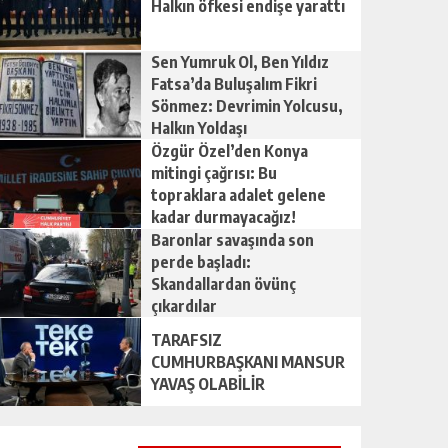
Halkın öfkesi endişe yarattı
Sen Yumruk Ol, Ben Yıldız
Fatsa’da Buluşalım Fikri
Sönmez: Devrimin Yolcusu,
Halkın Yoldaşı
Özgür Özel’den Konya
mitingi çağrısı: Bu
topraklara adalet gelene
kadar durmayacağız!
Baronlar savaşında son
perde başladı:
Skandallardan övünç
çıkardılar
TARAFSIZ
CUMHURBAŞKANI MANSUR
YAVAŞ OLABİLİR