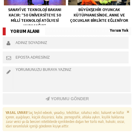
SANAYI VE TEKNOLOJI BAKANI
BÜYÜKŞEHIR OYUNCAK
KACIR: “50 ÜNIVERSITEYE 50
KÜTÜPHANESINDE, ANNE VE
MILLI TEKNOLOJI ATÖLYESI
ÇOCUKLAR BIRLIKTE EĞLENIYOR
KURACAĞIZ”
Yorum Yok
YORUM ALANI
YORUMU GÖNDER
YASAL UYARI!
Suç teşkil edecek, yasadışı, tehditkar, rahatsız edici, hakaret ve küfür
içeren, aşağılayıcı, küçük düşürücü, kaba, pornografik, ahlaka aykırı, kişilik haklarına
zarar verici ya da benzeri niteliklerde içeriklerden doğan her türlü mali, hukuki, cezai,
idari sorumluluk içeriği gönderen kişiye aittir.