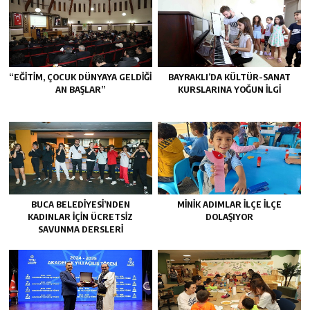
“EĞITIM, ÇOCUK DÜNYAYA GELDIĞI
BAYRAKLI’DA KÜLTÜR-SANAT
AN BAŞLAR”
KURSLARINA YOĞUN ILGI
BUCA BELEDIYESI’NDEN
MINIK ADIMLAR ILÇE ILÇE
KADINLAR IÇIN ÜCRETSIZ
DOLAŞIYOR
SAVUNMA DERSLERI