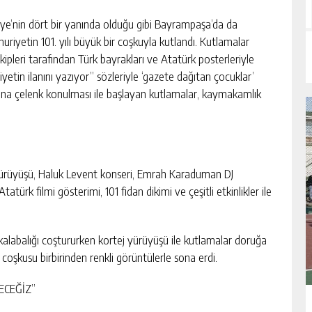
iye’nin dört bir yanında olduğu gibi Bayrampaşa’da da
uriyetin 101. yılı büyük bir coşkuyla kutlandı. Kutlamalar
pleri tarafından Türk bayrakları ve Atatürk posterleriyle
yetin ilanını yazıyor” sözleriyle ‘gazete dağıtan çocuklar’
’na çelenk konulması ile başlayan kutlamalar, kaymakamlık
 yürüyüşü, Haluk Levent konseri, Emrah Karaduman DJ
türk filmi gösterimi, 101 fidan dikimi ve çeşitli etkinlikler ile
 kalabalığı coştururken kortej yürüyüşü ile kutlamalar doruğa
oşkusu birbirinden renkli görüntülerle sona erdi.
ECEĞİZ”