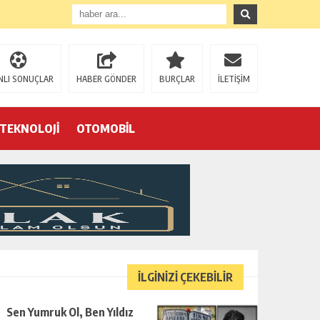
NLI SONUÇLAR
HABER GÖNDER
BURÇLAR
İLETİŞİM
TEKNOLOJİ
OTOMOBİL
Eğrek’in iş arkadaşları Çalık Holding’in önünde: “Hakkımızı istemeye geldik, bizi de mi döverek öldüreceksiniz?”
İLGİNİZİ ÇEKEBİLİR
Sen Yumruk Ol, Ben Yıldız