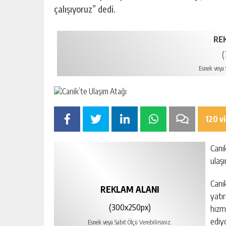
çalışıyoruz” dedi.
RE
(
Esnek veya S
120 v
Cani
ulaşı
Cani
REKLAM ALANI
yatı
(300x250px)
hizm
ediy
Esnek veya Sabit Ölçü Verebilirsiniz.