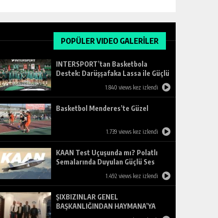
POPÜLER VIDEO GALERİLER
INTERSPORT’tan Basketbola
Destek: Darüşşafaka Lassa ile Güçlü
Ortaklık
1.840 views kez izlendi
Basketbol Menderes’te Güzel
1.739 views kez izlendi
KAAN Test Uçuşunda mı? Polatlı
Semalarında Duyulan Güçlü Ses
Merak Uyandırdı
1.492 views kez izlendi
ŞIXBIZINLAR GENEL
BAŞKANLIĞINDAN HAYMANA’YA
ZİYARET