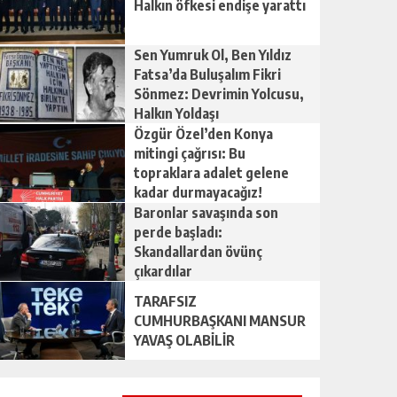
Halkın öfkesi endişe yarattı
Sen Yumruk Ol, Ben Yıldız
Fatsa’da Buluşalım Fikri
Sönmez: Devrimin Yolcusu,
Halkın Yoldaşı
Özgür Özel’den Konya
mitingi çağrısı: Bu
topraklara adalet gelene
kadar durmayacağız!
Baronlar savaşında son
perde başladı:
Skandallardan övünç
çıkardılar
TARAFSIZ
CUMHURBAŞKANI MANSUR
YAVAŞ OLABİLİR