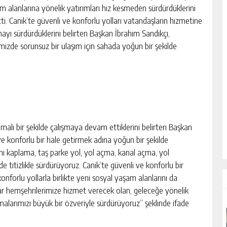
m alanlarına yönelik yatırımları hız kesmeden sürdürdüklerini
tti. Canik’te güvenli ve konforlu yolları vatandaşların hizmetine
ayı sürdürdüklerini belirten Başkan İbrahim Sandıkçı,
emizde sorunsuz bir ulaşım için sahada yoğun bir şekilde
malı bir şekilde çalışmaya devam ettiklerini belirten Başkan
ve konforlu bir hale getirmek adına yoğun bir şekilde
hi kaplama, taş parke yol, yol açma, kanal açma, yol
e titizlikle sürdürüyoruz. Canik’te güvenli ve konforlu bir
konforlu yollarla birlikte yeni sosyal yaşam alanlarını da
r hemşehrilerimize hizmet verecek olan, geleceğe yönelik
malarımızı büyük bir özveriyle sürdürüyoruz” şeklinde ifade