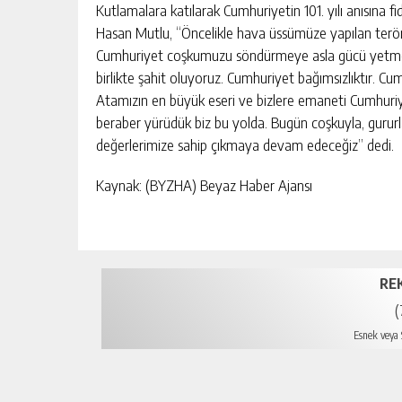
Kutlamalara katılarak Cumhuriyetin 101. yılı anısına 
Hasan Mutlu, “Öncelikle hava üssümüze yapılan terör sal
Cumhuriyet coşkumuzu söndürmeye asla gücü yetme
birlikte şahit oluyoruz. Cumhuriyet bağımsızlıktır. Cum
Atamızın en büyük eseri ve bizlere emaneti Cumhuriyetim
beraber yürüdük biz bu yolda. Bugün coşkuyla, guru
değerlerimize sahip çıkmaya devam edeceğiz” dedi.
Kaynak: (BYZHA) Beyaz Haber Ajansı
RE
(
Esnek veya S