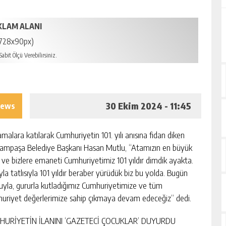
KLAM ALANI
728x90px)
abit Ölçü Verebilirsiniz.
30 Ekim 2024 - 11:45
iews
amalara katılarak Cumhuriyetin 101. yılı anısına fidan diken
ampaşa Belediye Başkanı Hasan Mutlu, “Atamızın en büyük
i ve bizlere emaneti Cumhuriyetimiz 101 yıldır dimdik ayakta.
yla tatlısıyla 101 yıldır beraber yürüdük biz bu yolda. Bugün
uyla, gururla kutladığımız Cumhuriyetimize ve tüm
uriyet değerlerimize sahip çıkmaya devam edeceğiz” dedi.
HURİYETİN İLANINI ‘GAZETECİ ÇOCUKLAR’ DUYURDU