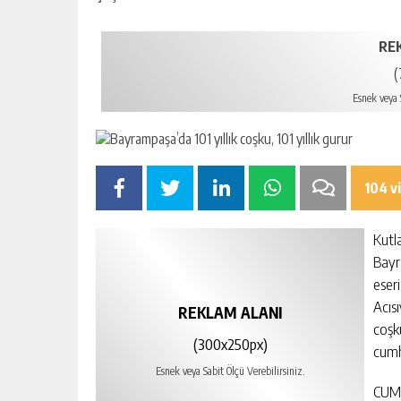
RE
(
Esnek veya S
104 v
Kutl
Bayr
eser
Acısı
REKLAM ALANI
coşk
(300x250px)
cumh
Esnek veya Sabit Ölçü Verebilirsiniz.
CUM