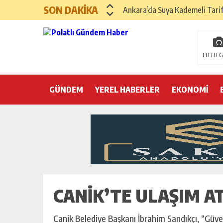
SON DAKİKA
Ankara’da Suya Kademeli Tari
Yılın Gastronomi İlçesi Hayma
Polatlı Sakarya Köyü’nde Kırım
FOTO G
İBB operasyonunda üçüncü dalga
GÜNDEM
YEREL HABERLER
Hayri Kozanoğlu… Erdoğan’ın 3
EKONOMİ
Saray makyaj tutmaz
Seçmeli demokrasi: Kimine şeke
Pepe’yi sevmek kolay, ya Pepe 
CANIK’TE ULAŞIM A
Canik Belediye Başkanı İbrahim Sandıkçı, “Güvenl