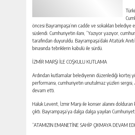
Türk
Cumh
öncesi Bayrampaşa’nın cadde ve sokakları belediye eki
süslendi. Cumhuriyetin ilanı, “Yazıyor yazıyor, cumhuri
tarafından duyuruldu. Bayrampaşa’daki Atatürk Anıtı
binasında tebriklerin kabulü ile sürdü.
İZMİR MARŞI İLE COŞKULU KUTLAMA
Ardından kutlamalar belediyenin düzenlediği kortej
performansı, cumhuriyetin unutulmaz yüzleri sergisi, Ata
devam etti.
Haluk Levent, İzmir Marşı ile konser alanını dolduran
çıktı. Bayrampaşa’ya dalga dalga yayılan Cumhuriyet c
“ATAMIZIN EMANETİNE SAHİP ÇIKMAYA DEVAM ED