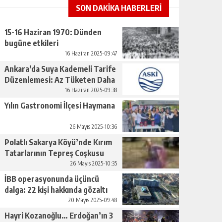
SON DAKİKA HABERLERİ
15-16 Haziran 1970: Dünden
bugüne etkileri
16 Haziran 2025-09:47
Ankara’da Suya Kademeli Tarife
Düzenlemesi: Az Tüketen Daha
Az Ödeyecek
16 Haziran 2025-09:38
Yılın Gastronomi İlçesi Haymana
26 Mayıs 2025-10:36
Polatlı Sakarya Köyü’nde Kırım
Tatarlarının Tepreş Coşkusu
26 Mayıs 2025-10:35
İBB operasyonunda üçüncü
dalga: 22 kişi hakkında gözaltı
kararı
20 Mayıs 2025-09:48
Hayri Kozanoğlu… Erdoğan’ın 3