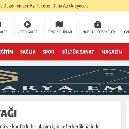
fe Düzenlemesi: Az Tüketen Daha Az Ödeyecek
na
 Tatarlarının Tepreş Coşkusu
ALERİ
VIDEO GALERİ
TRAFİK DURUMU
NÖBETÇİ ECZANELER
CA
: 22 kişi hakkında gözaltı kararı
 devri
EĞİTİM
SAĞLIK
SPOR
KÜLTÜR SANAT
MAGAZİN
r, kimine zehir
olmak? (I)
TAĞI
i ve konforlu bir ulaşım için seferberlik halinde