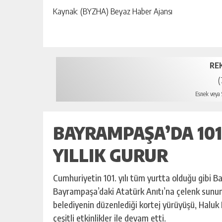
Kaynak: (BYZHA) Beyaz Haber Ajansı
RE
(
Esnek veya S
BAYRAMPAŞA’DA 101 
YILLIK GURUR
Cumhuriyetin 101. yılı tüm yurtta olduğu gibi B
Bayrampaşa’daki Atatürk Anıtı’na çelenk sunum
belediyenin düzenlediği kortej yürüyüşü, Haluk L
çeşitli etkinlikler ile devam etti.