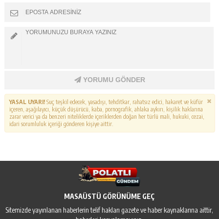
YORUMU GÖNDER
YASAL UYARI!
Suç teşkil edecek, yasadışı, tehditkar, rahatsız edici, hakaret ve küfür
içeren, aşağılayıcı, küçük düşürücü, kaba, pornografik, ahlaka aykırı, kişilik haklarına
zarar verici ya da benzeri niteliklerde içeriklerden doğan her türlü mali, hukuki, cezai,
idari sorumluluk içeriği gönderen kişiye aittir.
MASAÜSTÜ GÖRÜNÜME GEÇ
Sitemizde yayınlanan haberlerin telif hakları gazete ve haber kaynaklarına aittir,