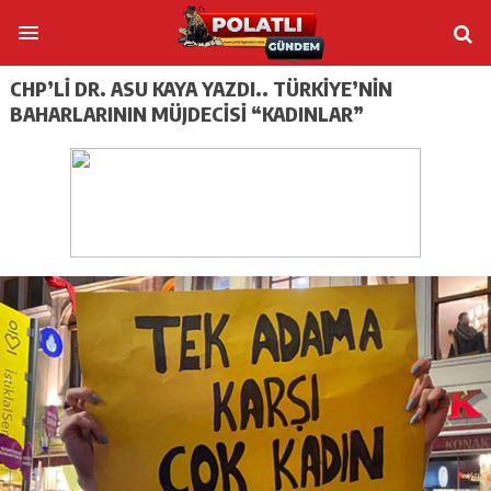
CHP’LI DR. ASU KAYA YAZDI.. TÜRKIYE’NIN
BAHARLARININ MÜJDECISI “KADINLAR”