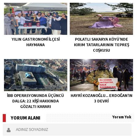
YILIN GASTRONOMI İLÇESI
POLATLI SAKARYA KÖYÜ’NDE
HAYMANA
KIRIM TATARLARININ TEPREŞ
COŞKUSU
İBB OPERASYONUNDA ÜÇÜNCÜ
HAYRI KOZANOĞLU… ERDOĞAN’IN
DALGA: 22 KIŞI HAKKINDA
3 DEVRI
GÖZALTI KARARI
Yorum Yok
YORUM ALANI