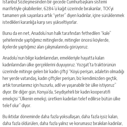
İstanbul Sözleşmesinden bir gecede Cumhurbaşkanı sistemi
marifetiyle çıkabilenler, 6284’ü kağıt üzerinde bırakanlar, TCK’yi
tamamen yok sayanlara artık “yeter” diyen kadınlar, içine sürüklenmek
istedikleri karanlığa karşı ses yükseltiyorlar.
Bunu da en net, Anadolu’nun halk tarafından fethedilen “kale”
şehirlerinde yaptığımız mitinglerde, mitingler öncesi köylerde,
ilçelerde yaptığımız alan çalışmalarında görüyoruz.
Anadolu’nun bilge kadınlarından, emekleriyle hayatta kalan
kadınlarından ülke gerçeklerini duyuyoruz. Yozgat’ta traktörünün
üzerinde mitinge gelen bir kadın çiftçi “Köyü perişan, adaletin olmadığı
her yerde vatandaş, kadın çiftçiler perişan, biz kendimizden geçtik,
artık torunlarımız için huzurlu, adil ve yaşanabilir bir ülke istiyoruz”
diyor. Bir diğer gün, Konya’da, Seydişehirli bir kadın kooperatifi
emekçisi “Ülkenin emekçi, üretken kadınları telef edilirse bütün ülke
telef olur” diyor.
Bu iktidar döneminde daha fazla yoksullaşan, daha fazla işsiz kalan,
daha fazla öldürülen, daha fazla yalnız ve korumasız bırakılan kadınlar,