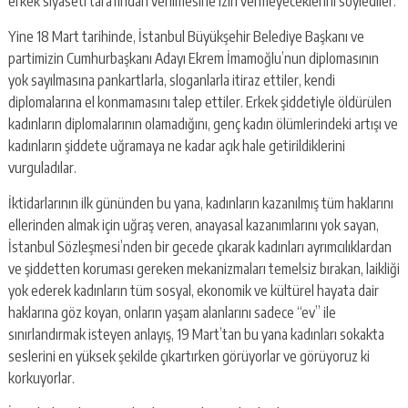
erkek siyaseti tarafından verilmesine izin vermeyeceklerini söylediler.
Yine 18 Mart tarihinde, İstanbul Büyükşehir Belediye Başkanı ve
partimizin Cumhurbaşkanı Adayı Ekrem İmamoğlu’nun diplomasının
yok sayılmasına pankartlarla, sloganlarla itiraz ettiler, kendi
diplomalarına el konmamasını talep ettiler. Erkek şiddetiyle öldürülen
kadınların diplomalarının olamadığını, genç kadın ölümlerindeki artışı ve
kadınların şiddete uğramaya ne kadar açık hale getirildiklerini
vurguladılar.
İktidarlarının ilk gününden bu yana, kadınların kazanılmış tüm haklarını
ellerinden almak için uğraş veren, anayasal kazanımlarını yok sayan,
İstanbul Sözleşmesi’nden bir gecede çıkarak kadınları ayrımcılıklardan
ve şiddetten koruması gereken mekanizmaları temelsiz bırakan, laikliği
yok ederek kadınların tüm sosyal, ekonomik ve kültürel hayata dair
haklarına göz koyan, onların yaşam alanlarını sadece “ev” ile
sınırlandırmak isteyen anlayış, 19 Mart’tan bu yana kadınları sokakta
seslerini en yüksek şekilde çıkartırken görüyorlar ve görüyoruz ki
korkuyorlar.