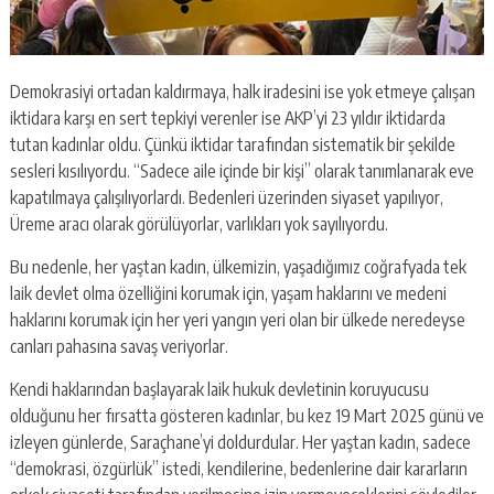
Demokrasiyi ortadan kaldırmaya, halk iradesini ise yok etmeye çalışan
iktidara karşı en sert tepkiyi verenler ise AKP’yi 23 yıldır iktidarda
tutan kadınlar oldu. Çünkü iktidar tarafından sistematik bir şekilde
sesleri kısılıyordu. “Sadece aile içinde bir kişi” olarak tanımlanarak eve
kapatılmaya çalışılıyorlardı. Bedenleri üzerinden siyaset yapılıyor,
Üreme aracı olarak görülüyorlar, varlıkları yok sayılıyordu.
Bu nedenle, her yaştan kadın, ülkemizin, yaşadığımız coğrafyada tek
laik devlet olma özelliğini korumak için, yaşam haklarını ve medeni
haklarını korumak için her yeri yangın yeri olan bir ülkede neredeyse
canları pahasına savaş veriyorlar.
Kendi haklarından başlayarak laik hukuk devletinin koruyucusu
olduğunu her fırsatta gösteren kadınlar, bu kez 19 Mart 2025 günü ve
izleyen günlerde, Saraçhane’yi doldurdular. Her yaştan kadın, sadece
“demokrasi, özgürlük” istedi, kendilerine, bedenlerine dair kararların