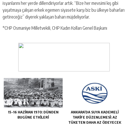
isyanlarını her yerde dillendiriyorlar artık. “Bize her mevsimi kış gibi
yaşatmaya çalışan erkek egemen siyasete karşı biz bu ülkeye baharları
getireceğiz” diyerek yaklaşan baharı müjdeliyorlar.
*CHP Osmaniye Milletvekili, CHP Kadın Kolları Genel Başkanı
15-16 HAZIRAN 1970: DÜNDEN
ANKARA’DA SUYA KADEMELI
BUGÜNE ETKILERI
TARIFE DÜZENLEMESI: AZ
TÜKETEN DAHA AZ ÖDEYECEK