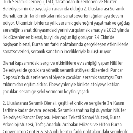
Türk Seramik Derneği (TSD) tarafından düzenlenen ve Nilüfer
Belediyesi’nin de paydaşları arasında olduğu 2. Uluslararası Seramik
Bienali, kentin farklı noktalarında sanatseverleri ağırlamaya devam
ediyor. Ülkemizin binlerce yıllık seramik geleneğini yaşatmak ve çağdaş
seramiğin sanat dünyasındaki yerini vurgulamak amacıyla 2022 yılında
ilki düzenlenen bienal, bu yıl da yoğun ilgi görüyor. 24 Ekim’de
başlayan bienal, Bursa’nın farklı noktalarında gerçekleşen etkinliklerle
sanatseverleri, seramik sanatının incelikleriyle buluşturuyor.
Bienal kapsamındaki sergi ve etkinliklere ev sahipliği yapan Nilüfer
Belediyesi de çocuklara yönelik seramik atölyesi düzenledi. Pancar
Deposu’nda düzenlenen atölyede çocuklar, seramik sanatçısı Esra
Yıldırım’dan eğitim aldılar. Ebeveynleriyle birlikte atölyeye katılan
çocuklar, seramiğe şekil vermenin keyfini yaşadı.
2. Uluslararası Seramik Bienali, çeşitli etkinlik ve sergilerle 24 Kasım
tarihine kadar devam edecek. Seramik sanatına ilgi duyanlar, Nilüfer
Belediyesi Pancar Deposu, Merinos Tekstil Sanayi Müzesi, Bursa
Arkeoloji Müzesi, Tofaş Anadolu Arabaları Müzesi ve Hilton Bursa
Convenciton Center & SPA gibi kentin farklı noktalarındaki sergilerde,