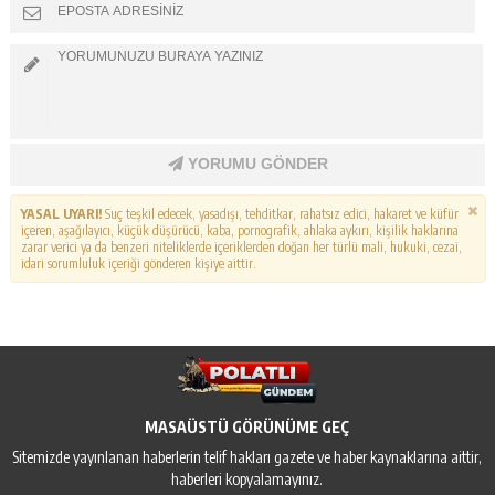
YORUMU GÖNDER
YASAL UYARI!
Suç teşkil edecek, yasadışı, tehditkar, rahatsız edici, hakaret ve küfür
içeren, aşağılayıcı, küçük düşürücü, kaba, pornografik, ahlaka aykırı, kişilik haklarına
zarar verici ya da benzeri niteliklerde içeriklerden doğan her türlü mali, hukuki, cezai,
idari sorumluluk içeriği gönderen kişiye aittir.
MASAÜSTÜ GÖRÜNÜME GEÇ
Sitemizde yayınlanan haberlerin telif hakları gazete ve haber kaynaklarına aittir,
haberleri kopyalamayınız.