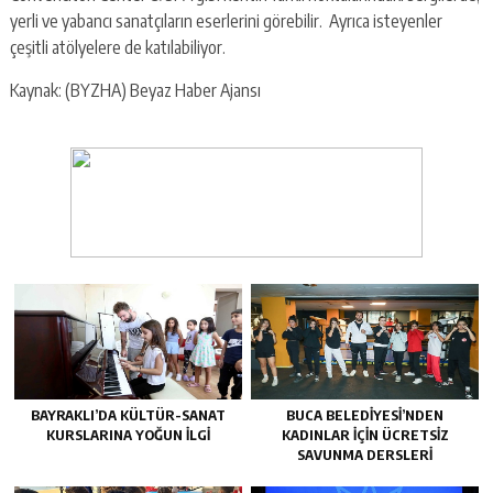
yerli ve yabancı sanatçıların eserlerini görebilir. Ayrıca isteyenler
çeşitli atölyelere de katılabiliyor.
Kaynak: (BYZHA) Beyaz Haber Ajansı
BAYRAKLI’DA KÜLTÜR-SANAT
BUCA BELEDIYESI’NDEN
KURSLARINA YOĞUN ILGI
KADINLAR IÇIN ÜCRETSIZ
SAVUNMA DERSLERI