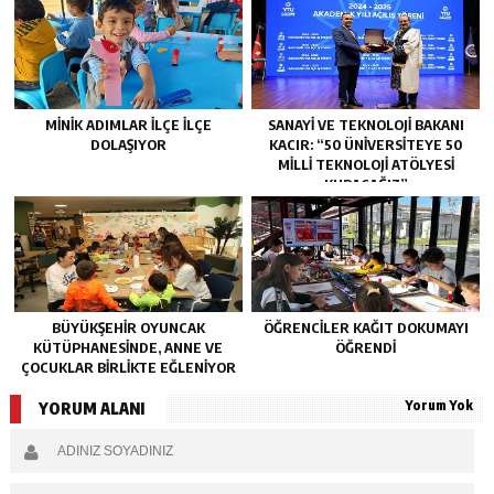
MINIK ADIMLAR ILÇE ILÇE
SANAYI VE TEKNOLOJI BAKANI
DOLAŞIYOR
KACIR: “50 ÜNIVERSITEYE 50
MILLI TEKNOLOJI ATÖLYESI
KURACAĞIZ”
BÜYÜKŞEHIR OYUNCAK
ÖĞRENCILER KAĞIT DOKUMAYI
KÜTÜPHANESINDE, ANNE VE
ÖĞRENDI
ÇOCUKLAR BIRLIKTE EĞLENIYOR
Yorum Yok
YORUM ALANI