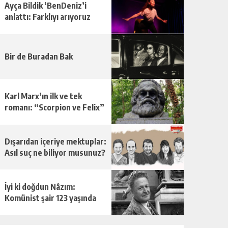
Ayça Bildik ‘BenDeniz’i
anlattı: Farklıyı arıyoruz
Bir de Buradan Bak
Karl Marx’ın ilk ve tek
romanı: “Scorpion ve Felix”
Dışarıdan içeriye mektuplar:
Asıl suç ne biliyor musunuz?
İyi ki doğdun Nâzım:
Komünist şair 123 yaşında