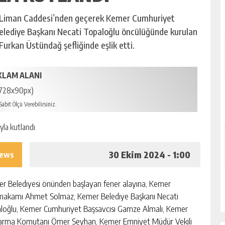
r Liman Caddesi’nden geçerek Kemer Cumhuriyet
elediye Başkanı Necati Topaloğlu öncülüğünde kurulan
urkan Üstündağ şefliğinde eşlik etti.
KLAM ALANI
728x90px)
abit Ölçü Verebilirsiniz.
30 Ekim 2024 - 1:00
iews
r Belediyesi önünden başlayan fener alayına, Kemer
akamı Ahmet Solmaz, Kemer Belediye Başkanı Necati
loğlu, Kemer Cumhuriyet Başsavcısı Gamze Almalı, Kemer
arma Komutanı Ömer Seyhan, Kemer Emniyet Müdür Vekili