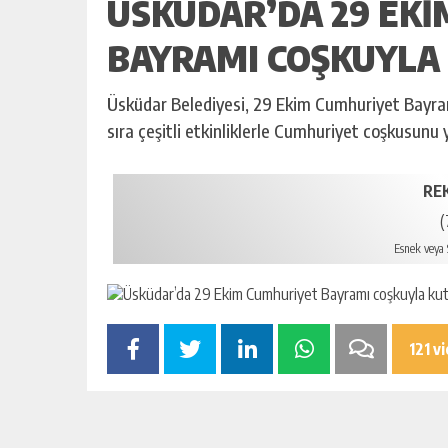
ÜSKÜDAR’DA 29 EK
BAYRAMI COŞKUYLA
Üsküdar Belediyesi, 29 Ekim Cumhuriyet Bayram
sıra çeşitli etkinliklerle Cumhuriyet coşkusunu 
RE
(
Esnek veya S
121 v
ÜSK
BAY