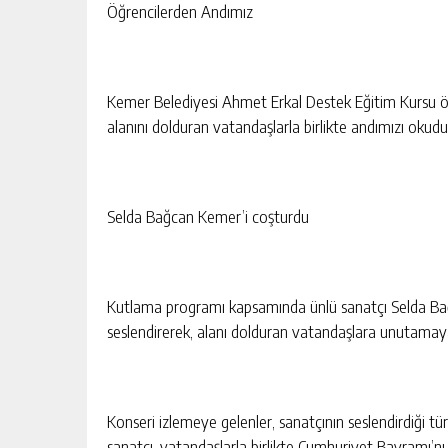
Öğrencilerden Andımız
Kemer Belediyesi Ahmet Erkal Destek Eğitim Kursu 
alanını dolduran vatandaşlarla birlikte andımızı okudu
Selda Bağcan Kemer’i coşturdu
Kutlama programı kapsamında ünlü sanatçı Selda Bağc
seslendirerek, alanı dolduran vatandaşlara unutamaya
Konseri izlemeye gelenler, sanatçının seslendirdiği t
sanatçı, vatandaşlarla birlikte Cumhuriyet Bayramı’nı 