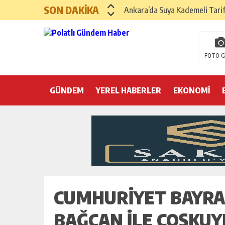
SON DAKİKA
Ankara’da Suya Kademeli Tari
Yılın Gastronomi İlçesi Hayma
Polatlı Sakarya Köyü’nde Kırım
FOTO G
İBB operasyonunda üçüncü dalga
GÜNDEM
YEREL HABERLER
Hayri Kozanoğlu… Erdoğan’ın 3
EKONOMİ
Saray makyaj tutmaz
Seçmeli demokrasi: Kimine şeke
Pepe’yi sevmek kolay, ya Pepe 
CUMHURIYET BAYRA
BAĞCAN ILE COŞKUY