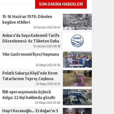
SON DAKİKA HABERLERİ
15-16 Haziran 1970: Dünden
bugüne etkileri
16 Haziran 2025-09:47
Ankara’da Suya Kademeli Tarife
Düzenlemesi: Az Tüketen Daha
Az Ödeyecek
16 Haziran 2025-09:38
Yılın Gastronomi İlçesi Haymana
26 Mayıs 2025-10:36
Polatlı Sakarya Köyü’nde Kırım
Tatarlarının Tepreş Coşkusu
26 Mayıs 2025-10:35
İBB operasyonunda üçüncü
dalga: 22 kişi hakkında gözaltı
kararı
20 Mayıs 2025-09:48
Hayri Kozanoğlu… Erdoğan’ın 3