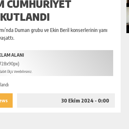
IM CUMHURIYET
 KUTLANDI
ı’nda Duman grubu ve Ekin Beril konserlerinin yanı
yaşattı.
KLAM ALANI
728x90px)
abit Ölçü Verebilirsiniz.
30 Ekim 2024 - 0:00
iews
ÜDAR BELEDİYESİ TARAFINDAN 29 EKİM CUMHURİYET
RAMI ETKİNLİKLERİ KAPSAMINDA “DUMAN” VE “EKİN BERİL”