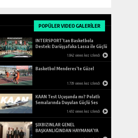
POPÜLER VIDEO GALERİLER
INTERSPORT’tan Basketbola
Destek: Darüşşafaka Lassa ile Güçlü
Ortaklık
1.842 views kez izlendi
Basketbol Menderes’te Güzel
1.739 views kez izlendi
KAAN Test Uçuşunda mı? Polatlı
Semalarında Duyulan Güçlü Ses
Merak Uyandırdı
1.492 views kez izlendi
ŞIXBIZINLAR GENEL
BAŞKANLIĞINDAN HAYMANA’YA
ZİYARET