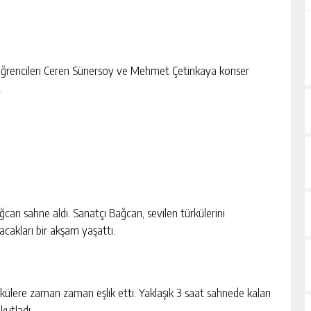
öğrencileri Ceren Sünersoy ve Mehmet Çetinkaya konser
.
an sahne aldı. Sanatçı Bağcan, sevilen türkülerini
cakları bir akşam yaşattı.
ürkülere zaman zaman eşlik etti. Yaklaşık 3 saat sahnede kalan
kutladı.