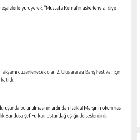
 meşalelerle yürüyerek, “Mustafa Kemal’in askerleriyiz” diye
şamı düzenlenecek olan 2. Uluslararası Barış Festivali için
atıldı.
uruşunda bulunulmasının ardından İstiklal Marşının okunması
çlik Bandosu şef Furkan Üstündağ eşliğinde seslendirdi.