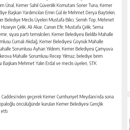
ırım Ünal, Kemer Sahil Güvenlik Komutanı Soner Tuna, Kemer
diye Başkan Yardımcıları Emin Gül ile Mehmet Derya Baytekin,
r Belediye Meclis Üyeleri Mustafa Bilici, Semih Top, Mehmet
 Hüseyin Çelik, Ali Akar, Cansın Efir, Mustafa Çelik, Sema
ir, siyasi parti temsilcileri, Kemer Belediyesi Beldibi Mahalle
mlusu Cumali Akdağ, Kemer Belediyesi Göynük Mahalle
Mahalle Sorumlusu Ayhan Yıldırım, Kemer Belediyesi Çamyuva
kirova Mahalle Sorumlusu Recep Yılmaz, belediye birim
si Başkanı Mehmet Yalın Erdal ve meclis üyeleri, STK
an Caddesi’nden geçerek Kemer Cumhuriyet Meydanı’nda sona
Topaloğlu öncülüğünde kurulan Kemer Belediyesi Gençlik
etti.