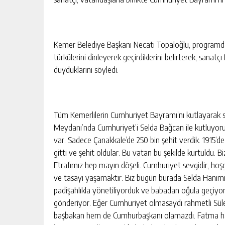
Kemer Belediye Başkanı Necati Topaloğlu, programda 
türkülerini dinleyerek geçirdiklerini belirterek, sana
duyduklarını söyledi.
Tüm Kemerlilerin Cumhuriyet Bayramı’nı kutlayarak
Meydanı’nda Cumhuriyet’i Selda Bağcan ile kutluyoruz.
var. Sadece Çanakkale’de 250 bin şehit verdik. 1915’d
gitti ve şehit oldular. Bu vatan bu şekilde kurtuldu. 
Etrafımız hep mayın döşeli. Cumhuriyet sevgidir, hoşgö
ve tasayı yaşamaktır. Biz bugün burada Selda Hanımı
padişahlıkla yönetiliyorduk ve babadan oğula geçiyo
gönderiyor. Eğer Cumhuriyet olmasaydı rahmetli Sül
başbakan hem de Cumhurbaşkanı olamazdı. Fatma ha