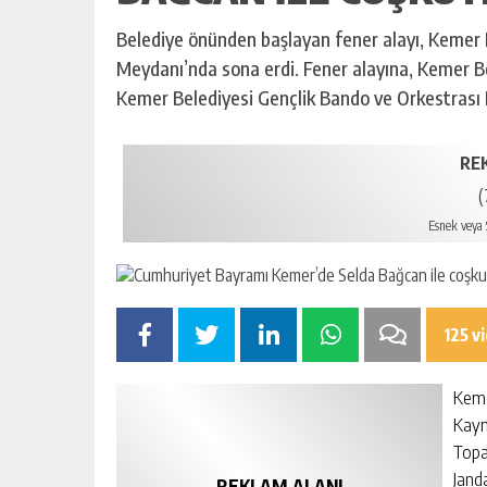
Belediye önünden başlayan fener alayı, Keme
Meydanı’nda sona erdi. Fener alayına, Kemer B
Kemer Belediyesi Gençlik Bando ve Orkestrası F
RE
(
Esnek veya S
125 v
Keme
Kaym
Topa
Jand
REKLAM ALANI