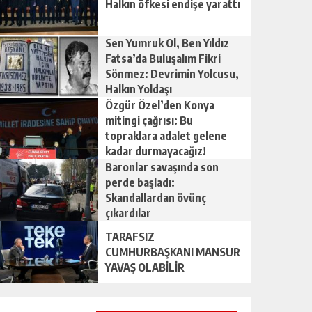
Halkın öfkesi endişe yarattı
Sen Yumruk Ol, Ben Yıldız
Fatsa’da Buluşalım Fikri
Sönmez: Devrimin Yolcusu,
Halkın Yoldaşı
Özgür Özel’den Konya
mitingi çağrısı: Bu
topraklara adalet gelene
kadar durmayacağız!
Baronlar savaşında son
perde başladı:
Skandallardan övünç
çıkardılar
TARAFSIZ
CUMHURBAŞKANI MANSUR
YAVAŞ OLABİLİR