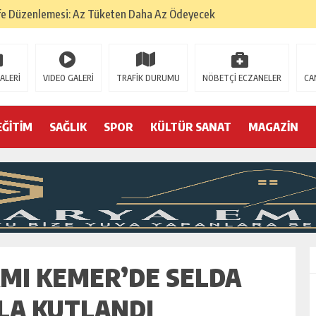
fe Düzenlemesi: Az Tüketen Daha Az Ödeyecek
na
 Tatarlarının Tepreş Coşkusu
ALERİ
VIDEO GALERİ
TRAFİK DURUMU
NÖBETÇİ ECZANELER
CA
: 22 kişi hakkında gözaltı kararı
 devri
EĞİTİM
SAĞLIK
SPOR
KÜLTÜR SANAT
MAGAZİN
r, kimine zehir
olmak? (I)
MI KEMER’DE SELDA
LA KUTLANDI