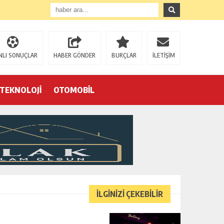
NLI SONUÇLAR
HABER GÖNDER
BURÇLAR
İLETİŞİM
TEKNOLOJİ
OTOMOBİL
Eğrek’in iş arkadaşları Çalık Holding’in önünde: “Hakkımızı istemeye geldik, bizi de mi döverek öldüreceksiniz?”
İLGİNİZİ ÇEKEBİLİR