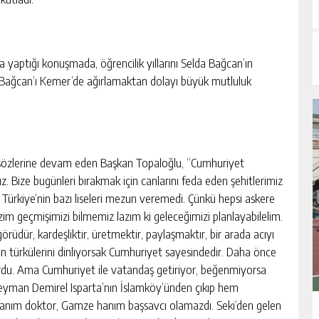
yaptığı konuşmada, öğrencilik yıllarını Selda Bağcan’ın
tçı Bağcan’ı Kemer’de ağırlamaktan dolayı büyük mutluluk
 sözlerine devam eden Başkan Topaloğlu, “Cumhuriyet
 Bize bugünleri bırakmak için canlarını feda eden şehitlerimiz
e Türkiye’nin bazı liseleri mezun veremedi. Çünkü hepsi askere
Bizim geçmişimizi bilmemiz lazım ki geleceğimizi planlayabilelim.
rüdür, kardeşliktir, üretmektir, paylaşmaktır, bir arada acıyı
n türkülerini dinliyorsak Cumhuriyet sayesindedir. Daha önce
rdu. Ama Cumhuriyet ile vatandaş getiriyor, beğenmiyorsa
eyman Demirel Isparta’nın İslamköy’ünden çıkıp hem
nım doktor, Gamze hanım başsavcı olamazdı. Seki’den gelen