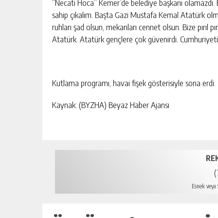
“Necati Hoca” Kemer’de belediye başkanı olamazdı. B
sahip çıkalım. Başta Gazi Mustafa Kemal Atatürk olmak
ruhları şad olsun, mekanları cennet olsun. Bize pırıl p
Atatürk. Atatürk gençlere çok güvenirdi. Cumhuriyeti
Kutlama programı, havai fişek gösterisiyle sona erdi.
Kaynak: (BYZHA) Beyaz Haber Ajansı
RE
(
Esnek veya S