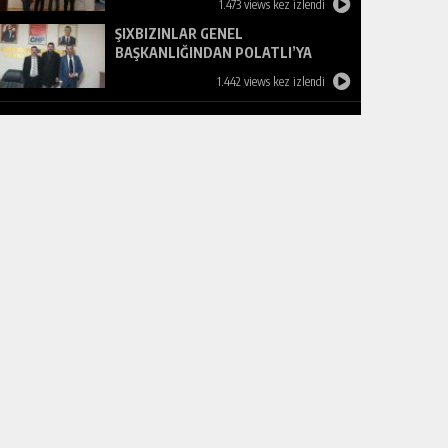
1.473 views kez izlendi
ŞIXBIZINLAR GENEL
BAŞKANLIĞINDAN POLATLI’YA
ZİYARET
1.442 views kez izlendi