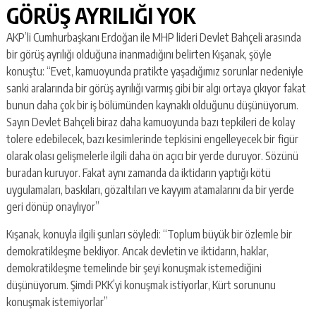
GÖRÜŞ AYRILIĞI YOK
AKP’li Cumhurbaşkanı Erdoğan ile MHP lideri Devlet Bahçeli arasında
bir görüş ayrılığı olduğuna inanmadığını belirten Kışanak, şöyle
konuştu: ‘‘Evet, kamuoyunda pratikte yaşadığımız sorunlar nedeniyle
sanki aralarında bir görüş ayrılığı varmış gibi bir algı ortaya çıkıyor fakat
bunun daha çok bir iş bölümünden kaynaklı olduğunu düşünüyorum.
Sayın Devlet Bahçeli biraz daha kamuoyunda bazı tepkileri de kolay
tolere edebilecek, bazı kesimlerinde tepkisini engelleyecek bir figür
olarak olası gelişmelerle ilgili daha ön açıcı bir yerde duruyor. Sözünü
buradan kuruyor. Fakat aynı zamanda da iktidarın yaptığı kötü
uygulamaları, baskıları, gözaltıları ve kayyım atamalarını da bir yerde
geri dönüp onaylıyor’’
Kışanak, konuyla ilgili şunları söyledi: ‘‘Toplum büyük bir özlemle bir
demokratikleşme bekliyor. Ancak devletin ve iktidarın, haklar,
demokratikleşme temelinde bir şeyi konuşmak istemediğini
düşünüyorum. Şimdi PKK’yi konuşmak istiyorlar, Kürt sorununu
konuşmak istemiyorlar”