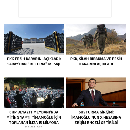
PKK FESIH KARARINI AÇIKLADI:
PKK, SILAH BIRAKMA VE FESIH
SARAY’DAN “REFORM” MESAJI
KARARINI AÇIKLADI
CHP BEYAZIT MEYDANI’NDA
SUSTURMA GIRIŞIMI:
MITING YAPTI: “İMAMOĞLU IÇIN
İMAMOĞLU’NUN X HESABINA
TOPLANAN IMZA 15 MILYONA
ERIŞIM ENGELI GETIRILDI
DAYANDI”