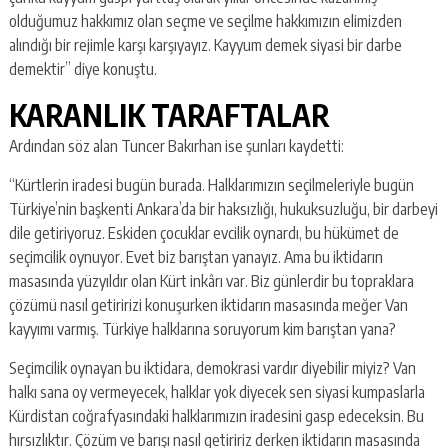
olduğumuz hakkımız olan seçme ve seçilme hakkımızın elimizden
alındığı bir rejimle karşı karşıyayız. Kayyum demek siyasi bir darbe
demektir” diye konuştu.
KARANLIK TARAFTALAR
Ardından söz alan Tuncer Bakırhan ise şunları kaydetti:
“Kürtlerin iradesi bugün burada. Halklarımızın seçilmeleriyle bugün
Türkiye’nin başkenti Ankara’da bir haksızlığı, hukuksuzluğu, bir darbeyi
dile getiriyoruz. Eskiden çocuklar evcilik oynardı, bu hükümet de
seçimcilik oynuyor. Evet biz barıştan yanayız. Ama bu iktidarın
masasında yüzyıldır olan Kürt inkârı var. Biz günlerdir bu topraklara
çözümü nasıl getiririzi konuşurken iktidarın masasında meğer Van
kayyımı varmış. Türkiye halklarına soruyorum kim barıştan yana?
Seçimcilik oynayan bu iktidara, demokrasi vardır diyebilir miyiz? Van
halkı sana oy vermeyecek, halklar yok diyecek sen siyasi kumpaslarla
Kürdistan coğrafyasındaki halklarımızın iradesini gasp edeceksin. Bu
hırsızlıktır. Çözüm ve barışı nasıl getiririz derken iktidarın masasında