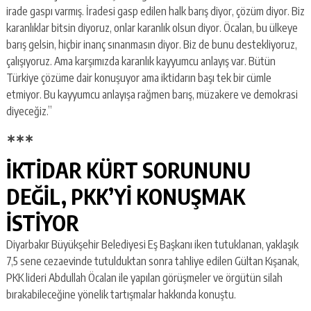
irade gaspı varmış. İradesi gasp edilen halk barış diyor, çözüm diyor. Biz
karanlıklar bitsin diyoruz, onlar karanlık olsun diyor. Öcalan, bu ülkeye
barış gelsin, hiçbir inanç sınanmasın diyor. Biz de bunu destekliyoruz,
çalışıyoruz. Ama karşımızda karanlık kayyumcu anlayış var. Bütün
Türkiye çözüme dair konuşuyor ama iktidarın başı tek bir cümle
etmiyor. Bu kayyumcu anlayışa rağmen barış, müzakere ve demokrasi
diyeceğiz.”
∗∗∗
İKTİDAR KÜRT SORUNUNU
DEĞİL, PKK’Yİ KONUŞMAK
İSTİYOR
Diyarbakır Büyükşehir Belediyesi Eş Başkanı iken tutuklanan, yaklaşık
7,5 sene cezaevinde tutulduktan sonra tahliye edilen Gültan Kışanak,
PKK lideri Abdullah Öcalan ile yapılan görüşmeler ve örgütün silah
bırakabileceğine yönelik tartışmalar hakkında konuştu.