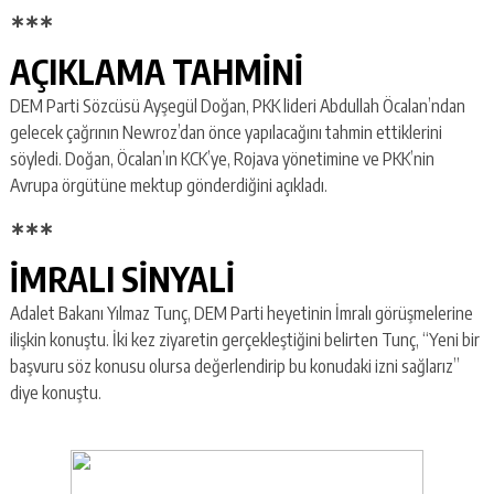
∗∗∗
AÇIKLAMA TAHMİNİ
DEM Parti Sözcüsü Ayşegül Doğan, PKK lideri Abdullah Öcalan’ndan
gelecek çağrının Newroz’dan önce yapılacağını tahmin ettiklerini
söyledi. Doğan, Öcalan’ın KCK’ye, Rojava yönetimine ve PKK’nin
Avrupa örgütüne mektup gönderdiğini açıkladı.
∗∗∗
İMRALI SİNYALİ
Adalet Bakanı Yılmaz Tunç, DEM Parti heyetinin İmralı görüşmelerine
ilişkin konuştu. İki kez ziyaretin gerçekleştiğini belirten Tunç, “Yeni bir
başvuru söz konusu olursa değerlendirip bu konudaki izni sağlarız”
diye konuştu.