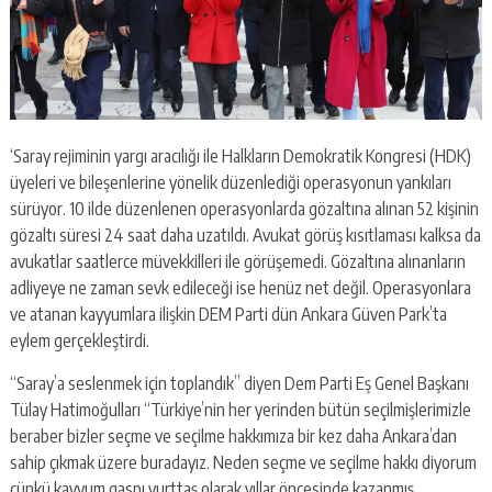
‘Saray rejiminin yargı aracılığı ile Halkların Demokratik Kongresi (HDK)
üyeleri ve bileşenlerine yönelik düzenlediği operasyonun yankıları
sürüyor. 10 ilde düzenlenen operasyonlarda gözaltına alınan 52 kişinin
gözaltı süresi 24 saat daha uzatıldı. Avukat görüş kısıtlaması kalksa da
avukatlar saatlerce müvekkilleri ile görüşemedi. Gözaltına alınanların
adliyeye ne zaman sevk edileceği ise henüz net değil. Operasyonlara
ve atanan kayyumlara ilişkin DEM Parti dün Ankara Güven Park’ta
eylem gerçekleştirdi.
“Saray’a seslenmek için toplandık” diyen Dem Parti Eş Genel Başkanı
Tülay Hatimoğulları “Türkiye’nin her yerinden bütün seçilmişlerimizle
beraber bizler seçme ve seçilme hakkımıza bir kez daha Ankara’dan
sahip çıkmak üzere buradayız. Neden seçme ve seçilme hakkı diyorum
çünkü kayyum gaspı yurttaş olarak yıllar öncesinde kazanmış