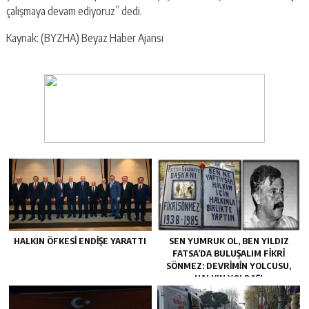
çalışmaya devam ediyoruz” dedi.
Kaynak: (BYZHA) Beyaz Haber Ajansı
HALKIN ÖFKESI ENDIŞE YARATTI
SEN YUMRUK OL, BEN YILDIZ
FATSA’DA BULUŞALIM FIKRI
SÖNMEZ: DEVRIMIN YOLCUSU,
HALKIN YOLDAŞI