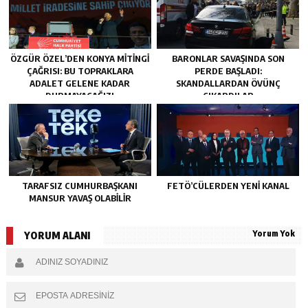
ÖZGÜR ÖZEL’DEN KONYA MITINGI
BARONLAR SAVAŞINDA SON
ÇAĞRISI: BU TOPRAKLARA
PERDE BAŞLADI:
ADALET GELENE KADAR
SKANDALLARDAN ÖVÜNÇ
DURMAYACAĞIZ!
ÇIKARDILAR
TARAFSIZ CUMHURBAŞKANI
FETÖ’CÜLERDEN YENI KANAL
MANSUR YAVAŞ OLABİLİR
Yorum Yok
YORUM ALANI