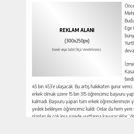
Önce
Mehm
Buda
Ege 
REKLAM ALANI
büny
(300x250px)
Yurtl
deva
Esnek veya Sabit Ölçü Verebilirsiniz.
İzmi
Kasa
bindi
45 bin 453’e ulaşacak. Bu artış hakikaten gurur verici. B
erkek olmak üzere 15 bin 315 öğrencimiz başvuru yaptı
kalmadı. Başvuru yapan tüm erkek öğrencilerimizin yurt
yedek bekleyen öğrencimiz kaldı. Onlar da hem yeni 
planları ile çok kısa sürede yurtlarına kavuşacaklar ”de
Ege Üniversitesinde yapımı devam eden yurtlarla ilgi