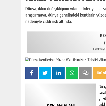
Dünya, iklim değişikliğinin yıkıcı etkileriyle sa
araştırmaya, dünya genelindeki kentlerin yüzde 83
nedeniyle ciddi risk altında.
RE
(
Esnek veya S
100 v
Dünya
tara
yüzde
ciddi
REKLAM ALANI