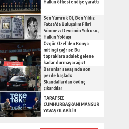
Halkın öfkesi endişe yarattı
Sen Yumruk Ol, Ben Yıldız
Fatsa’da Buluşalım Fikri
Sönmez: Devrimin Yolcusu,
Halkın Yoldaşı
Özgür Özel’den Konya
mitingi çağrısı: Bu
topraklara adalet gelene
kadar durmayacağız!
Baronlar savaşında son
perde başladı:
Skandallardan övünç
çıkardılar
TARAFSIZ
CUMHURBAŞKANI MANSUR
YAVAŞ OLABİLİR