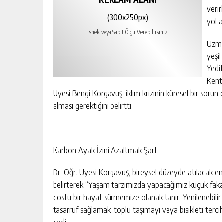
veri
(300x250px)
yol 
Esnek veya Sabit Ölçü Verebilirsiniz.
Uzma
yeşi
Yedi
Kent
Üyesi Bengi Korgavuş, iklim krizinin küresel bir sor
alması gerektiğini belirtti.
Karbon Ayak İzini Azaltmak Şart
Dr. Öğr. Üyesi Korgavuş, bireysel düzeyde atılacak 
belirterek “Yaşam tarzımızda yapacağımız küçük fakat 
dostu bir hayat sürmemize olanak tanır. Yenilenebilir 
tasarruf sağlamak, toplu taşımayı veya bisikleti tercih
dedi.