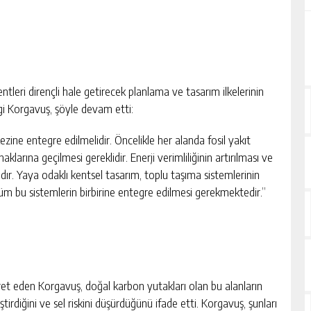
kentleri dirençli hale getirecek planlama ve tasarım ilkelerinin
ngi Korgavuş, şöyle devam etti:
rkezine entegre edilmelidir. Öncelikle her alanda fosil yakıt
aklarına geçilmesi gereklidir. Enerji verimliliğinin artırılması ve
dır. Yaya odaklı kentsel tasarım, toplu taşıma sistemlerinin
ve tüm bu sistemlerin birbirine entegre edilmesi gerekmektedir.”
işaret eden Korgavuş, doğal karbon yutakları olan bu alanların
ileştirdiğini ve sel riskini düşürdüğünü ifade etti. Korgavuş, şunları