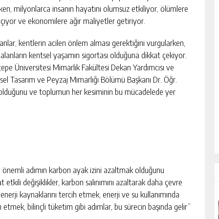
rken, milyonlarca insanın hayatını olumsuz etkiliyor, ölümlere
açıyor ve ekonomilere ağır maliyetler getiriyor.
nlar, kentlerin acilen önlem alması gerektiğini vurgularken,
l alanların kentsel yaşamın sigortası olduğuna dikkat çekiyor.
tepe Üniversitesi Mimarlık Fakültesi Dekan Yardımcısı ve
sel Tasarım ve Peyzaj Mimarlığı Bölümü Başkanı Dr. Öğr.
un olduğunu ve toplumun her kesiminin bu mücadelede yer
en önemli adımın karbon ayak izini azaltmak olduğunu
etkili değişiklikler, karbon salınımını azaltarak daha çevre
enerji kaynaklarını tercih etmek, enerji ve su kullanımında
 etmek, bilinçli tüketim gibi adımlar, bu sürecin başında gelir”