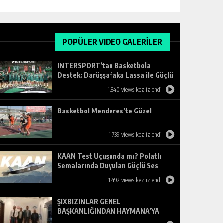
POPÜLER VIDEO GALERİLER
INTERSPORT’tan Basketbola
Destek: Darüşşafaka Lassa ile Güçlü
Ortaklık
1.840 views kez izlendi
Basketbol Menderes’te Güzel
1.739 views kez izlendi
KAAN Test Uçuşunda mı? Polatlı
Semalarında Duyulan Güçlü Ses
Merak Uyandırdı
1.492 views kez izlendi
ŞIXBIZINLAR GENEL
BAŞKANLIĞINDAN HAYMANA’YA
ZİYARET