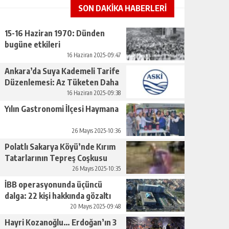
SON DAKİKA HABERLERİ
15-16 Haziran 1970: Dünden
bugüne etkileri
16 Haziran 2025-09:47
Ankara’da Suya Kademeli Tarife
Düzenlemesi: Az Tüketen Daha
Az Ödeyecek
16 Haziran 2025-09:38
Yılın Gastronomi İlçesi Haymana
26 Mayıs 2025-10:36
Polatlı Sakarya Köyü’nde Kırım
Tatarlarının Tepreş Coşkusu
26 Mayıs 2025-10:35
İBB operasyonunda üçüncü
dalga: 22 kişi hakkında gözaltı
kararı
20 Mayıs 2025-09:48
Hayri Kozanoğlu… Erdoğan’ın 3