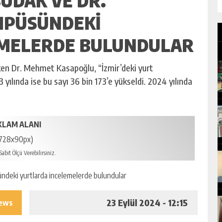
BUDAK VE DR.
MPÜSÜNDEKI
EMELERDE BULUNDULAR
eken Dr. Mehmet Kasapoğlu, “İzmir’deki yurt
 yılında ise bu sayı 36 bin 173’e yükseldi. 2024 yılında
KLAM ALANI
728x90px)
abit Ölçü Verebilirsiniz.
23 Eylül 2024 - 12:15
iews