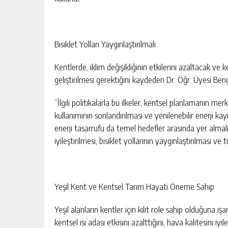
Bisiklet Yolları Yaygınlaştırılmalı
Kentlerde, iklim değişikliğinin etkilerini azaltacak ve 
geliştirilmesi gerektiğini kaydeden Dr. Öğr. Üyesi Be
“İlgili politikalarla bu ilkeler, kentsel planlamanın me
kullanımının sonlandırılması ve yenilenebilir enerji kayn
enerji tasarrufu da temel hedefler arasında yer almalı
iyileştirilmesi, bisiklet yollarının yaygınlaştırılması 
Yeşil Kent ve Kentsel Tarım Hayati Öneme Sahip
Yeşil alanların kentler için kilit role sahip olduğuna 
kentsel ısı adası etkisini azalttığını, hava kalitesini iy