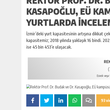
REKTÖR PROF. DR. 
KASAPOĞLU, EÜ KA
YURTLARDA INCEL
İzmir’deki yurt kapasitesinin artışına dikkat ç
kapasitemiz; 2018 yılında yaklaşık 16 bindi. 2023
ise 45 bin 453’e ulaşacak.
RE
(
Esnek veya S
93 v