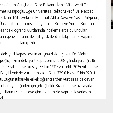
ki dönem Gençlik ve Spor Bakanı, İzmir Milletvekili Dr.
et Kasapoğlu, Ege Üniversitesi Rektörü Prof. Dr. Necdet
k, İzmir Milletvekilleri Mahmut Atilla Kaya ve Yaşar Kırkpınar,
Üniversitesi kampüsünde yer alan Kredi ve Yurtlar Kurumu
esindeki öğrenci yurtlarında incelemelerde bulundular.
arın genel durumu ile ilgili yetkililerden bilgi alarak, yapımı
m eden blokları gezdiler.
r’deki yurt kapasitesinin artışına dikkat çeken Dr. Mehmet
poğlu, “İzmir’deki yurt kapasitemiz; 2018 yılında yaklaşık 16
. 2023 yılında ise bu sayı 36 bin 173’e yükseldi. 2024 yılında ise
u yıl İzmir’de yurtlarımız için 6 bin 729’ü kız ve 5 bin 220’si
. Bugün itibariyle erkek öğrencilerden yurt sırası bekleyen
lara yerleşimleri gerçekleştirildi. Kızlardan ise az sayıda
yurtlarımızın devreye girmesi hem de yapılacak yerleşim
di.
li de bilgi veren Kasapoğlu, “Şu an inşaatı devam eden