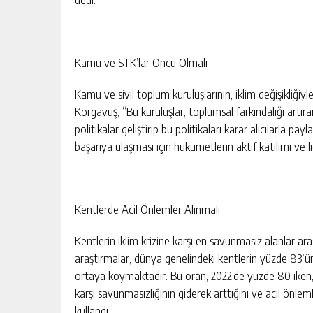
Kamu ve STK’lar Öncü Olmalı
Kamu ve sivil toplum kuruluşlarının, iklim değişikliği
Korgavuş, “Bu kuruluşlar, toplumsal farkındalığı artıra
politikalar geliştirip bu politikaları karar alıcılarla pay
başarıya ulaşması için hükümetlerin aktif katılımı ve li
Kentlerde Acil Önlemler Alınmalı
Kentlerin iklim krizine karşı en savunmasız alanlar ar
araştırmalar, dünya genelindeki kentlerin yüzde 83’ünü
ortaya koymaktadır. Bu oran, 2022’de yüzde 80 iken, ar
karşı savunmasızlığının giderek arttığını ve acil önlem
kullandı.