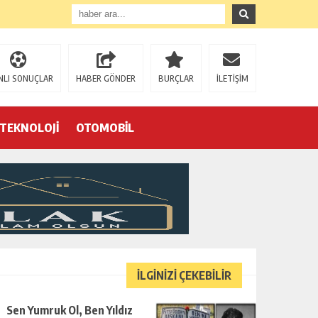
NLI SONUÇLAR
HABER GÖNDER
BURÇLAR
İLETİŞİM
TEKNOLOJİ
OTOMOBİL
Eğrek’in iş arkadaşları Çalık Holding’in önünde: “Hakkımızı istemeye geldik, bizi de mi döverek öldüreceksiniz?”
İLGİNİZİ ÇEKEBİLİR
Sen Yumruk Ol, Ben Yıldız