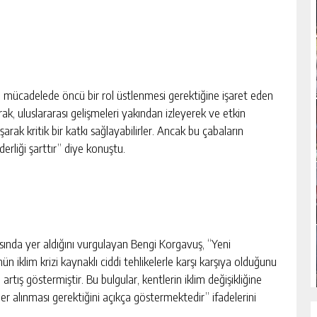
yle mücadelede öncü bir rol üstlenmesi gerektiğine işaret eden
rak, uluslararası gelişmeleri yakından izleyerek ve etkin
laşarak kritik bir katkı sağlayabilirler. Ancak bu çabaların
derliği şarttır” diye konuştu.
asında yer aldığını vurgulayan Bengi Korgavuş, “Yeni
n iklim krizi kaynaklı ciddi tehlikelerle karşı karşıya olduğunu
tış göstermiştir. Bu bulgular, kentlerin iklim değişikliğine
ler alınması gerektiğini açıkça göstermektedir” ifadelerini