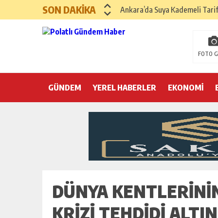
SON DAKİKA
Ankara’da Suya Kademeli Tari
Yılın Gastronomi İlçesi Hayma
Polatlı Sakarya Köyü’nde Kırım
FOTO G
İBB operasyonunda üçüncü dalga
GÜNDEM
YEREL HABERLER
Hayri Kozanoğlu… Erdoğan’ın 3
EKONOMİ
Saray makyaj tutmaz
Seçmeli demokrasi: Kimine şeke
Pepe’yi sevmek kolay, ya Pepe 
DÜNYA KENTLERININ
KRIZI TEHDIDI ALTI