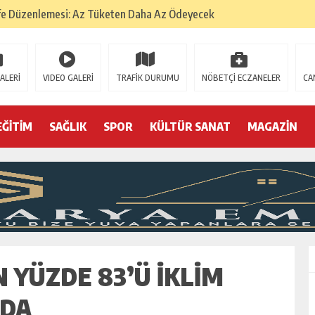
fe Düzenlemesi: Az Tüketen Daha Az Ödeyecek
na
 Tatarlarının Tepreş Coşkusu
ALERİ
VIDEO GALERİ
TRAFİK DURUMU
NÖBETÇİ ECZANELER
CA
: 22 kişi hakkında gözaltı kararı
 devri
EĞİTİM
SAĞLIK
SPOR
KÜLTÜR SANAT
MAGAZİN
r, kimine zehir
olmak? (I)
 YÜZDE 83’Ü İKLIM
NDA