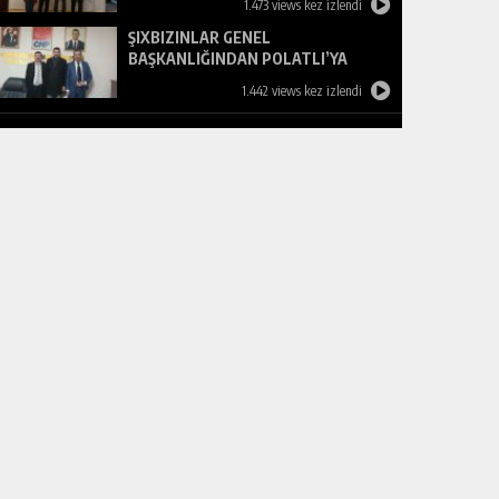
1.473 views kez izlendi
ŞIXBIZINLAR GENEL
BAŞKANLIĞINDAN POLATLI’YA
ZİYARET
1.442 views kez izlendi