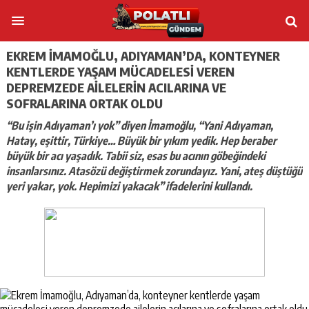
EKREM İMAMOĞLU, ADIYAMAN’DA, KONTEYNER
KENTLERDE YAŞAM MÜCADELESI VEREN
DEPREMZEDE AILELERIN ACILARINA VE
SOFRALARINA ORTAK OLDU
“Bu işin Adıyaman’ı yok” diyen İmamoğlu, “Yani Adıyaman,
Hatay, eşittir, Türkiye… Büyük bir yıkım yedik. Hep beraber
büyük bir acı yaşadık. Tabii siz, esas bu acının göbeğindeki
insanlarsınız. Atasözü değiştirmek zorundayız. Yani, ateş düştüğü
yeri yakar, yok. Hepimizi yakacak” ifadelerini kullandı.