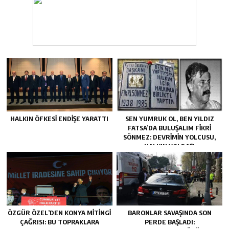
HALKIN ÖFKESI ENDIŞE YARATTI
SEN YUMRUK OL, BEN YILDIZ
FATSA’DA BULUŞALIM FIKRI
SÖNMEZ: DEVRIMIN YOLCUSU,
HALKIN YOLDAŞI
ÖZGÜR ÖZEL’DEN KONYA MITINGI
BARONLAR SAVAŞINDA SON
ÇAĞRISI: BU TOPRAKLARA
PERDE BAŞLADI: