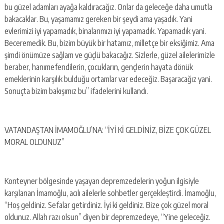
bu güzel adamları ayağa kaldıracağız. Onlar da geleceğe daha umutla
bakacaklar. Bu, yaşamamız gereken bir şeydi ama yaşadık. Yani
evlerimizi iyi yapamadık, binalarımızı iyi yapamadık. Yapamadık yani.
Beceremedik. Bu, bizim büyük bir hatamız, milletçe bir eksiğimiz. Ama
şimdi önümüze sağlam ve güçlü bakacağız. Sizlerle, güzel ailelerimizle
beraber, hanımefendilerin, çocukların, gençlerin hayata dönük
emeklerinin karşılık bulduğu ortamlar var edeceğiz. Başaracağız yani.
Sonuçta bizim bakışımız bu” ifadelerini kullandı.
VATANDAŞTAN İMAMOĞLU’NA: “İYİ Kİ GELDİNİZ, BİZE ÇOK GÜZEL
MORAL OLDUNUZ”
Konteyner bölgesinde yaşayan depremzedelerin yoğun ilgisiyle
karşılanan İmamoğlu, acılı ailelerle sohbetler gerçekleştirdi. İmamoğlu,
“Hoş geldiniz. Sefalar getirdiniz. İyi ki geldiniz. Bize çok güzel moral
oldunuz. Allah razı olsun” diyen bir depremzedeye, “Yine geleceğiz.