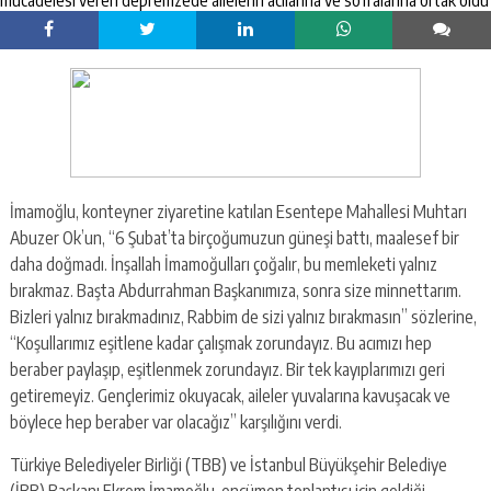
İmamoğlu, konteyner ziyaretine katılan Esentepe Mahallesi Muhtarı
Abuzer Ok’un, “6 Şubat’ta birçoğumuzun güneşi battı, maalesef bir
daha doğmadı. İnşallah İmamoğulları çoğalır, bu memleketi yalnız
bırakmaz. Başta Abdurrahman Başkanımıza, sonra size minnettarım.
Bizleri yalnız bırakmadınız, Rabbim de sizi yalnız bırakmasın” sözlerine,
“Koşullarımız eşitlene kadar çalışmak zorundayız. Bu acımızı hep
beraber paylaşıp, eşitlenmek zorundayız. Bir tek kayıplarımızı geri
getiremeyiz. Gençlerimiz okuyacak, aileler yuvalarına kavuşacak ve
böylece hep beraber var olacağız” karşılığını verdi.
Türkiye Belediyeler Birliği (TBB) ve İstanbul Büyükşehir Belediye
(İBB) Başkanı Ekrem İmamoğlu, encümen toplantısı için geldiği