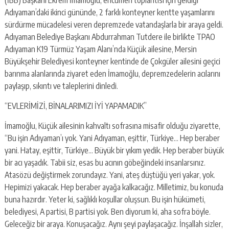
Adıyaman’daki ikinci gününde, 2 farklı konteyner kentte yaşamlarını
sürdürme mücadelesi veren depremzede vatandaşlarla bir araya geldi.
Adıyaman Belediye Başkanı Abdurrahman Tutdere ile birlikte TPAO
Adıyaman K19 Türmüz Yaşam Alanı’nda Küçük ailesine, Mersin
Büyükşehir Belediyesi konteyner kentinde de Çokgüler ailesini geçici
barınma alanlarında ziyaret eden İmamoğlu, depremzedelerin acılarını
paylaşıp, sıkıntı ve taleplerini dinledi.
“EVLERİMİZİ, BİNALARIMIZI İYİ YAPAMADIK”
İmamoğlu, Küçük ailesinin kahvaltı sofrasına misafir olduğu ziyarette,
“Bu işin Adıyaman’ı yok. Yani Adıyaman, eşittir, Türkiye… Hep beraber
yani. Hatay, eşittir, Türkiye… Büyük bir yıkım yedik. Hep beraber büyük
bir acı yaşadık. Tabii siz, esas bu acının göbeğindeki insanlarsınız.
Atasözü değiştirmek zorundayız. Yani, ateş düştüğü yeri yakar, yok.
Hepimizi yakacak. Hep beraber ayağa kalkacağız. Milletimiz, bu konuda
buna hazırdır. Yeter ki, sağlıklı koşullar oluşsun. Bu işin hükümeti,
belediyesi, A partisi, B partisi yok. Ben diyorum ki, aha sofra böyle.
Geleceğiz bir araya. Konuşacağız. Aynı şeyi paylaşacağız. İnşallah sizler,