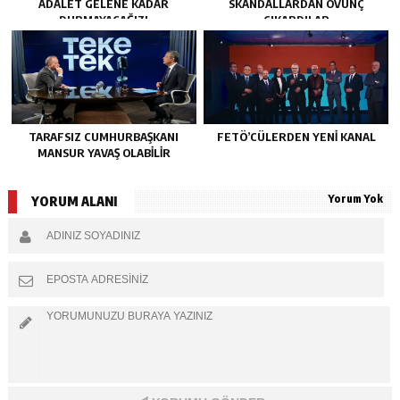
ADALET GELENE KADAR
SKANDALLARDAN ÖVÜNÇ
DURMAYACAĞIZ!
ÇIKARDILAR
TARAFSIZ CUMHURBAŞKANI
FETÖ’CÜLERDEN YENI KANAL
MANSUR YAVAŞ OLABİLİR
Yorum Yok
YORUM ALANI