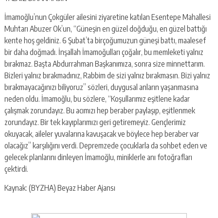
İmamoğlu’nun Çokgüler ailesini ziyaretine katılan Esentepe Mahallesi
Muhtarı Abuzer Ok’un, “Güneşin en güzel doğduğu, en güzel battığı
kente hoş geldiniz. 6 Şubat’ta birçoğumuzun güneşi battı, maalesef
bir daha doğmadı. İnşallah İmamoğulları çoğalır, bu memleketi yalnız
bırakmaz. Başta Abdurrahman Başkanımıza, sonra size minnettarım.
Bizleri yalnız bırakmadınız, Rabbim de sizi yalnız bırakmasın. Bizi yalnız
bırakmayacağınızı biliyoruz” sözleri, duygusal anların yaşanmasına
neden oldu. İmamoğlu, bu sözlere, “Koşullarımız eşitlene kadar
çalışmak zorundayız. Bu acımızı hep beraber paylaşıp, eşitlenmek
zorundayız. Bir tek kayıplarımızı geri getiremeyiz. Gençlerimiz
okuyacak, aileler yuvalarına kavuşacak ve böylece hep beraber var
olacağız” karşılığını verdi. Depremzede çocuklarla da sohbet eden ve
gelecek planlarını dinleyen İmamoğlu, miniklerle anı fotoğrafları
çektirdi.
Kaynak: (BYZHA) Beyaz Haber Ajansı