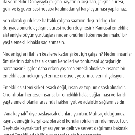
da vermelidir. Dolayısıyla çalışma hayatının koşulları, çalışma süresi,
gelir ve iş güvencesi hesaba katılmadan yıl karşılaştırması yapılamaz.
Son olarak günlük ve haftalık çalışma saatinin düşürüldüğü bir
dünyada ömürlük çalışma süresi neden düşmesin? Kamusal emeklilik
sistemiyle büyün yurttaşlara neden ömürleri tükenmeden makul bir
yaşta emeklilik hakkı sağlanmasın.
Neden işçiler iflahları kesilene kadar şirket için çalışsın? Neden insanlar
ömürlerinin daha fazla kısmını kendileri ve toplumsal uğraşlar için
harcamasın? İşçiler daha erken yaşlarda emekli olmak ve insanca bir
emeklilik sürmek için yeterince üretiyor, yeterince verimli çalışıyor.
Emeklilik sistemi şirket esaslı değil, insan ve toplum esaslı olmalıdır.
Önemli olan herkese insanca bir emeklilik hakkı sağlanması ve farklı
yaşta emekli olanlar arasında hakkaniyet ve adaletin sağlanmasıdır.
“Ama kaynak” diye başlayacak olanlara yanıtım. Muhtaç olduğumuz
kaynak emeğin karşılıksız olarak el konulan birikimlerinde mevcuttur.
Beyhude kaynak tartışması yerine gelir ve servet dağılımına bakmak