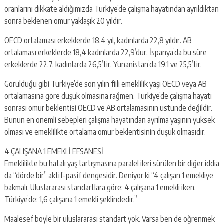
oranlarını dikkate aldığımızda Türkiye’de çalışma hayatından ayrıldıktan
sonra beklenen ömür yaklaşık 20 yıldır.
OECD ortalaması erkeklerde 18,4 yıl, kadınlarda 22,8 yıldır. AB
ortalaması erkeklerde 18,4 kadınlarda 22,9’dur. İspanya’da bu süre
erkeklerde 22,7, kadınlarda 26,5’tir. Yunanistan’da 19,1 ve 25,5’tir.
Görüldüğü gibi Türkiye’de son yılın fiili emeklilik yaşı OECD veya AB
ortalamasına göre düşük olmasına rağmen. Türkiye’de çalışma hayatı
sonrası ömür beklentisi OECD ve AB ortalamasının üstünde değildir.
Bunun en önemli sebepleri çalışma hayatından ayrılma yaşının yüksek
olması ve emeklilikte ortalama ömür beklentisinin düşük olmasıdır.
4 ÇALIŞANA 1 EMEKLİ EFSANESİ
Emeklilikte bu hatalı yaş tartışmasına paralel ileri sürülen bir diğer iddia
da “dörde bir” aktif-pasif dengesidir. Deniyor ki “4 çalışan 1 emekliye
bakmalı. Uluslararası standartlara göre; 4 çalışana 1 emekli iken,
Türkiye’de; 1,6 çalışana 1 emekli şeklindedir.”
Maalesef böyle bir uluslararası standart yok. Varsa ben de öğrenmek