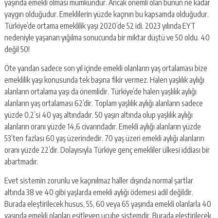
yaşında emekli olması mümkündür. Ancak önemli olan bunun ne kadar
yaygın olduğudur. Emeklilerin yüzde kaçının bu kapsamda olduğudur.
Türkiye’de ortama emeklilik yaşı 2020’de 52 idi. 2023 yılında EYT
nedeniyle yaşanan yığılma sonucunda bir miktar düştü ve 50 oldu. 40
değil 50!
Öte yandan sadece son yıl içinde emekli olanların yaş ortalaması bize
emeklilik yaşı konusunda tek başına fikir vermez. Halen yaşlılık aylığı
alanların ortalama yaşı da önemlidir. Türkiye’de halen yaşlılık aylığı
alanların yaş ortalaması 62’dir. Toplam yaşlılık aylığı alanların sadece
yüzde 0,2’si 40 yaş altındadır. 50 yaşın altında olup yaşlılık aylığı
alanların oranı yüzde 14,6 civarındadır. Emekli aylığı alanların yüzde
53’ten fazlası 60 yaş üzerindedir. 70 yaş üzeri emekli aylığı alanların
oranı yüzde 22’dir. Dolayısıyla Türkiye genç emekliler ülkesi iddiası bir
abartmadır.
Evet sistemin zorunlu ve kaçınılmaz haller dışında normal şartlar
altında 38 ve 40 gibi yaşlarda emekli aylığı ödemesi adil değildir.
Burada eleştirilecek husus, 55, 60 veya 65 yaşında emekli olanlarla 40
yaşında emekli olanları eşitleyen ucube sistemdir. Burada eleştirilecek