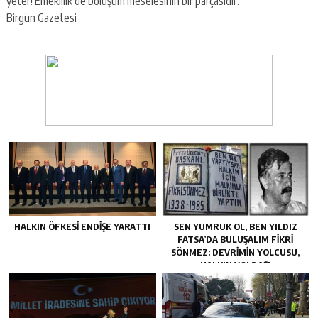
yeter! Emeklilik de bölüşüm meselesinin bir parçasıdır.
Birgün Gazetesi
HALKIN ÖFKESI ENDIŞE YARATTI
SEN YUMRUK OL, BEN YILDIZ
FATSA’DA BULUŞALIM FIKRI
SÖNMEZ: DEVRIMIN YOLCUSU,
HALKIN YOLDAŞI