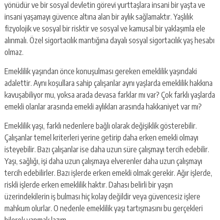
yönüdür ve bir sosyal devletin görevi yurttaşlara insani bir yaşta ve
insani yaşamayı güvence altına alan bir aylık sağlamaktır. Yaşlılık
fizyolojik ve sosyal bir risktir ve sosyal ve kamusal bir yaklaşımla ele
alınmalı. Özel sigortacılık mantığına dayalı sosyal sigortacılık yaş hesabı
olmaz.
Emeklilik yaşından önce konuşulması gereken emeklilik yaşındaki
adalettir. Aynı koşullara sahip çalışanlar aynı yaşlarda emeklilik hakkına
kavuşabiliyor mu, yoksa arada devasa farklar mı var? Çok farklı yaşlarda
emekli olanlar arasında emekli aylıkları arasında hakkaniyet var mı?
Emeklilik yaşı, farklı nedenlere bağlı olarak değişiklik gösterebilir.
Çalışanlar temel kriterleri yerine getirip daha erken emekli olmayı
isteyebilir. Bazı çalışanlar ise daha uzun süre çalışmayı tercih edebilir.
Yaşı, sağlığı, işi daha uzun çalışmaya elverenler daha uzun çalışmayı
tercih edebilirler. Bazı işlerde erken emekli olmak gerekir. Ağır işlerde,
riskli işlerde erken emeklilik haktır. Dahası belirli bir yaşın
üzerindekilerin iş bulması hiç kolay değildir veya güvencesiz işlere
mahkum olurlar. O nedenle emeklilik yaşı tartışmasını bu gerçekleri