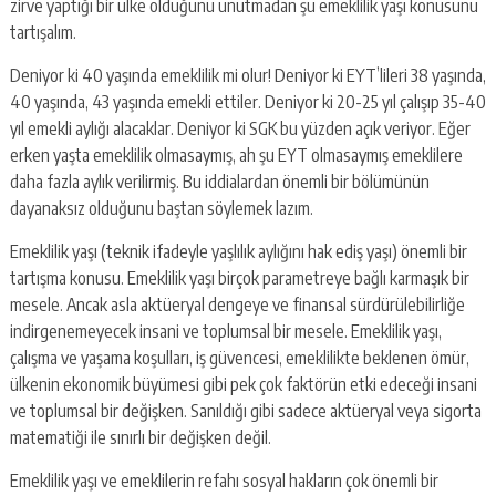
zirve yaptığı bir ülke olduğunu unutmadan şu emeklilik yaşı konusunu
tartışalım.
Deniyor ki 40 yaşında emeklilik mi olur! Deniyor ki EYT’lileri 38 yaşında,
40 yaşında, 43 yaşında emekli ettiler. Deniyor ki 20-25 yıl çalışıp 35-40
yıl emekli aylığı alacaklar. Deniyor ki SGK bu yüzden açık veriyor. Eğer
erken yaşta emeklilik olmasaymış, ah şu EYT olmasaymış emeklilere
daha fazla aylık verilirmiş. Bu iddialardan önemli bir bölümünün
dayanaksız olduğunu baştan söylemek lazım.
Emeklilik yaşı (teknik ifadeyle yaşlılık aylığını hak ediş yaşı) önemli bir
tartışma konusu. Emeklilik yaşı birçok parametreye bağlı karmaşık bir
mesele. Ancak asla aktüeryal dengeye ve finansal sürdürülebilirliğe
indirgenemeyecek insani ve toplumsal bir mesele. Emeklilik yaşı,
çalışma ve yaşama koşulları, iş güvencesi, emeklilikte beklenen ömür,
ülkenin ekonomik büyümesi gibi pek çok faktörün etki edeceği insani
ve toplumsal bir değişken. Sanıldığı gibi sadece aktüeryal veya sigorta
matematiği ile sınırlı bir değişken değil.
Emeklilik yaşı ve emeklilerin refahı sosyal hakların çok önemli bir