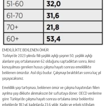
EMEKLİLİKTE BEKLENEN ÖMÜR
Türkiye’de 2023 yılında fiili yaşlılık aylığı yaşının 50, yaşlılık aylığı
alanların yaş ortalamasının 62 olduğunu saptadıktan sonra, ikinci
konuşulması gereken husus çalışma hayatı sonrası emeklilikte
beklenen ömürdür. Asıl ölçü budur. Çalışmayı bıraktıktan sonra kaç yıl
yaşayacaksınız.
Emeklilik yaşı tartışması, beklenen ömür ve çalışma hayatından fiilen
ayrılma yaşı dikkate alınmaksızın bir safsataya döner. OECD verilerine
göre Türkiye’de çalışma hayatı sonrası ortalama ömür beklentisi
erkeklerde 18,1 yıl, kadınlarda 23,6 yıldır. Kadın ve erkek istihdam