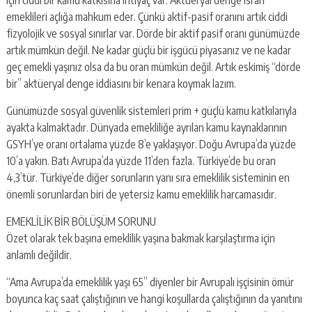
emeklileri açlığa mahkum eder. Çünkü aktif-pasif oranını artık ciddi
fizyolojik ve sosyal sınırlar var. Dörde bir aktif pasif oranı günümüzde
artık mümkün değil. Ne kadar güçlü bir işgücü piyasanız ve ne kadar
geç emekli yaşınız olsa da bu oran mümkün değil. Artık eskimiş “dörde
bir” aktüeryal denge iddiasını bir kenara koymak lazım.
Günümüzde sosyal güvenlik sistemleri prim + güçlü kamu katkılarıyla
ayakta kalmaktadır. Dünyada emekliliğe ayrılan kamu kaynaklarının
GSYH’ye oranı ortalama yüzde 8’e yaklaşıyor. Doğu Avrupa’da yüzde
10’a yakın. Batı Avrupa’da yüzde 11’den fazla. Türkiye’de bu oran
4,3’tür. Türkiye’de diğer sorunların yanı sıra emeklilik sisteminin en
önemli sorunlardan biri de yetersiz kamu emeklilik harcamasıdır.
EMEKLİLİK BİR BÖLÜŞÜM SORUNU
Özet olarak tek başına emeklilik yaşına bakmak karşılaştırma için
anlamlı değildir.
“Ama Avrupa’da emeklilik yaşı 65” diyenler bir Avrupalı işçisinin ömür
boyunca kaç saat çalıştığının ve hangi koşullarda çalıştığının da yanıtını