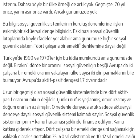
isterim. Dahası böyle bir ülke örneği de artık yok. Geçmişte, 70 yıl
önce, yarım asır önce vardı. Ancak günümüzde yok.
Bu bilgi sosyal güvenlik sistemlerinin kuruluş dönemlerine ilişkin
eskimiş bir aktüeryal denge bilgisidir. Eski bazı sosyal güvenlik
kitaplarında böyle ifadeler yer alabilir ama günümüze hiçbir sosyal
güvenlik sistemi “dört çalışana bir emekli” denklemine dayalı değil.
Türkiye’de 1960 ve 1970’ler için bu iddia mümkündü ama günümüzde
değil. Bırakın” dörde bir oranını” sosyal güvenliğin beşiği Avrupa’da iki
çalışana bir emekli oranını yakalayan ülke sayısı iki elin parmaklarını bile
bulmuyor. Avrupa’da aktif-pasif dengesi 1,7 civarındadır
Uzun bir geçmişi olan sosyal güvenlik sistemlerinde bire dört aktif-
pasif oranı mümkün değildir. Çünkü nüfus yaşlanmış, ömür uzamış ve
doğum oranları azalmıştır. O nedenle dünyada artık sadece aktüeryal
dengeye dayalı sosyal güvenlik sistemi kalmadı sayılır. Sosyal güvenlik
sistemleri prim + kamu harcaması şeklinde finanse ediliyor. Kamu
katkısı giderek artıyor. Dört çalışana bir emekli dengesini sağlamak için
yaklaşık olarak sigortalıları 35-40 yıl çalıştırmak ve 10-12 yıl emekli aylığı