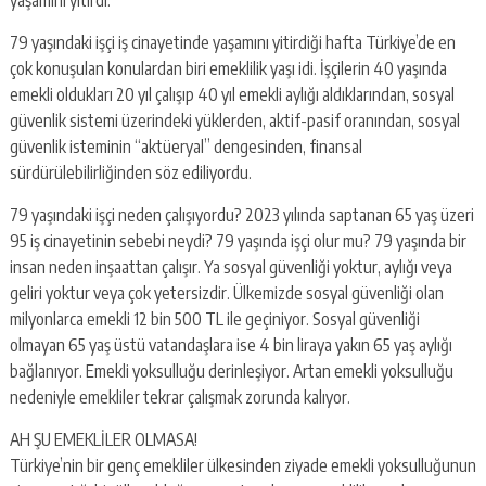
yaşamını yitirdi.
79 yaşındaki işçi iş cinayetinde yaşamını yitirdiği hafta Türkiye’de en
çok konuşulan konulardan biri emeklilik yaşı idi. İşçilerin 40 yaşında
emekli oldukları 20 yıl çalışıp 40 yıl emekli aylığı aldıklarından, sosyal
güvenlik sistemi üzerindeki yüklerden, aktif-pasif oranından, sosyal
güvenlik isteminin “aktüeryal” dengesinden, finansal
sürdürülebilirliğinden söz ediliyordu.
79 yaşındaki işçi neden çalışıyordu? 2023 yılında saptanan 65 yaş üzeri
95 iş cinayetinin sebebi neydi? 79 yaşında işçi olur mu? 79 yaşında bir
insan neden inşaattan çalışır. Ya sosyal güvenliği yoktur, aylığı veya
geliri yoktur veya çok yetersizdir. Ülkemizde sosyal güvenliği olan
milyonlarca emekli 12 bin 500 TL ile geçiniyor. Sosyal güvenliği
olmayan 65 yaş üstü vatandaşlara ise 4 bin liraya yakın 65 yaş aylığı
bağlanıyor. Emekli yoksulluğu derinleşiyor. Artan emekli yoksulluğu
nedeniyle emekliler tekrar çalışmak zorunda kalıyor.
AH ŞU EMEKLİLER OLMASA!
Türkiye’nin bir genç emekliler ülkesinden ziyade emekli yoksulluğunun