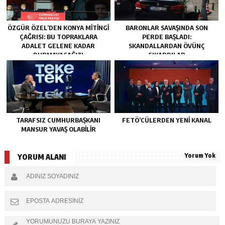
ÖZGÜR ÖZEL’DEN KONYA MITINGI
BARONLAR SAVAŞINDA SON
ÇAĞRISI: BU TOPRAKLARA
PERDE BAŞLADI:
ADALET GELENE KADAR
SKANDALLARDAN ÖVÜNÇ
DURMAYACAĞIZ!
ÇIKARDILAR
TARAFSIZ CUMHURBAŞKANI
FETÖ’CÜLERDEN YENI KANAL
MANSUR YAVAŞ OLABİLİR
Yorum Yok
YORUM ALANI