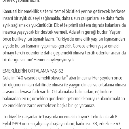
bilerek yapmak lazım.
Kamusal bir emeklilik sistemi, temel ölçütleri yerine getirecek herkese
insani bir aylık düzeyi sağlamakla, daha uzun çalışanlara ise daha fazla
aylık sağlamakla yükümlüdür. Elbette primli sistem dışında kalanlara da
insanca yaşayacak bir destek vermeli. Adaletin gereği budur. Yaştan
önce bu ilkeyi tartışmak lazım. Türkiye’de emeklilik yaşı tartışmasından
ziyade bu tartışmanın yapılması gerekir. Görece erken yaşta emekli
olmayı tercih edenlerle daha geç emekli olmayı tercih edenler arasında
bir denge var mı? Hemen söyleyeyim yok.
EMEKLİLERİN ORTALAMA YAŞI 62
Gelelim “40 yaşında emekli oluyorlar” abartmasına! Her şeyden önce
bir olgunun imkan dahilinde olması ile yaygın olması ve ortalama olması
arasında devasa fark vardır. Ortalamalara bakmadan, eğilimlere
bakmadan en uç örnekleri gündeme getirmek konuyu sulandırmaktan
ve emeklilere zarar vermekten başka bir işe yaramaz.
Türkiye’de çalışanlar 40 yaşında mı emekli oluyor? Teknik olarak 8
Eylül 1999 öncesi çalışmaya başlayanların, kadın ise 38, erkek ise 43