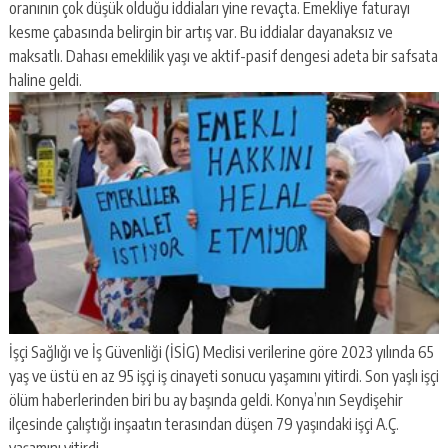
oranının çok düşük olduğu iddiaları yine revaçta. Emekliye faturayı
kesme çabasında belirgin bir artış var. Bu iddialar dayanaksız ve
maksatlı. Dahası emeklilik yaşı ve aktif-pasif dengesi adeta bir safsata
haline geldi.
İşçi Sağlığı ve İş Güvenliği (İSİG) Meclisi verilerine göre 2023 yılında 65
yaş ve üstü en az 95 işçi iş cinayeti sonucu yaşamını yitirdi. Son yaşlı işçi
ölüm haberlerinden biri bu ay başında geldi. Konya’nın Seydişehir
ilçesinde çalıştığı inşaatın terasından düşen 79 yaşındaki işçi A.Ç.