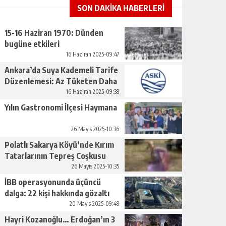
SON DAKİKA HABERLERİ
15-16 Haziran 1970: Dünden
bugüne etkileri
16 Haziran 2025-09:47
Ankara’da Suya Kademeli Tarife
Düzenlemesi: Az Tüketen Daha
Az Ödeyecek
16 Haziran 2025-09:38
Yılın Gastronomi İlçesi Haymana
26 Mayıs 2025-10:36
Polatlı Sakarya Köyü’nde Kırım
Tatarlarının Tepreş Coşkusu
26 Mayıs 2025-10:35
İBB operasyonunda üçüncü
dalga: 22 kişi hakkında gözaltı
kararı
20 Mayıs 2025-09:48
Hayri Kozanoğlu… Erdoğan’ın 3