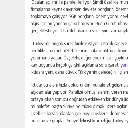
‘Öcalan açılımı’ ile paralel ilerliyor. Şimdi özellikle 
firmalarına kaynak ayırırken devlete borçlarını ödemiy
toplamaya çalışıyor. SGK borçlarını ödemiyorlar, devl
algısı için bir yandan çaba harcıyor. Bunu Cumhurbaşk
gerçekleştiriyor. Üstelik bakanına silkeleyin talimatı
“Türkiye’de birçok süreç birlikte işliyor. Üstelik sad
özellikle ana muhalefeti kendini anlatmaktan alıkoy
yorumunu yapan Özçelebi, değerlendirmesini şöyle sü
kamuoyunda birçok çelişkili açıklama soru işareti
yan
iktidara yeni, daha büyük Türkiye’nin geleceğini ilgile
İktidar bu alanı hızla doldururken muhalefet gelişme
açıklamalar yapıyor. Paralize olmuş izlenimi veren muh
ortaya çıkan sonucu doğrudan etkileyen bir dünya lide
muhalefet, başta Suriye politikası olmak üzere açılan 
Özellikle kazanımlardan çok büyük risklere, dönmesi g
odakları ve gruplar, Suriye’deki istikrarsızlığın Türkiye