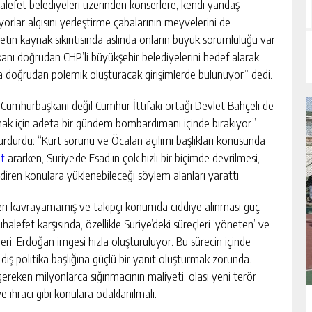
muhalefet belediyeleri üzerinden konserlere, kendi yandaş
orlar algısını yerleştirme çabalarının meyvelerini de
etin kaynak sıkıntısında aslında onların büyük sorumluluğu var
anı doğrudan CHP’li büyükşehir belediyelerini hedef alarak
yla doğrudan polemik oluşturacak girişimlerde bulunuyor” dedi.
ece Cumhurbaşkanı değil Cumhur İttifakı ortağı Devlet Bahçeli de
mak için adeta bir gündem bombardımanı içinde bırakıyor”
rdürdü: “Kürt sorunu ve Öcalan açılımı başlıkları konusunda
ıt
ararken, Suriye’de Esad’ın çok hızlı bir biçimde devrilmesi,
ndiren konulara yüklenebileceği söylem alanları yarattı.
leri kavrayamamış ve takipçi konumda ciddiye alınması güç
alefet karşısında, özellikle Suriye’deki süreçleri ‘yöneten’ ve
ri, Erdoğan imgesi hızla oluşturuluyor. Bu sürecin içinde
dış politika başlığına güçlü bir yanıt oluşturmak zorunda.
ereken milyonlarca sığınmacının maliyeti, olası yeni terör
’ye ihracı gibi konulara odaklanılmalı.