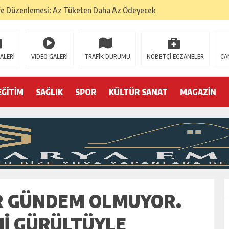
fe Düzenlemesi: Az Tüketen Daha Az Ödeyecek
na
 Tatarlarının Tepreş Coşkusu
ALERİ
VIDEO GALERİ
TRAFİK DURUMU
NÖBETÇİ ECZANELER
CA
: 22 kişi hakkında gözaltı kararı
 devri
EĞİTİM
SAĞLIK
SPOR
KÜLTÜR SANAT
MAGAZİN
r, kimine zehir
olmak? (I)
ER GÜNDEM OLMUYOR.
NI GÜRÜLTÜYLE