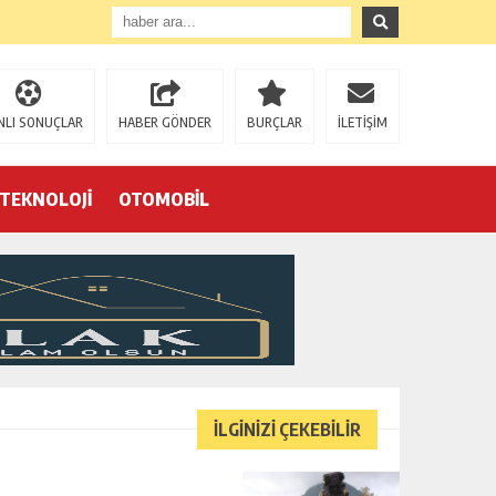
NLI SONUÇLAR
HABER GÖNDER
BURÇLAR
İLETİŞİM
TEKNOLOJİ
OTOMOBİL
Eğrek’in iş arkadaşları Çalık Holding’in önünde: “Hakkımızı istemeye geldik, bizi de mi döverek öldüreceksiniz?”
İLGİNİZİ ÇEKEBİLİR