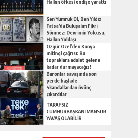
Halkın öfkesi endişe yarattı
Sen Yumruk Ol, Ben Yıldız
Fatsa’da Buluşalım Fikri
Sönmez: Devrimin Yolcusu,
Halkın Yoldaşı
Özgür Özel’den Konya
mitingi çağrısı: Bu
topraklara adalet gelene
kadar durmayacağız!
Baronlar savaşında son
perde başladı:
Skandallardan övünç
çıkardılar
TARAFSIZ
CUMHURBAŞKANI MANSUR
YAVAŞ OLABİLİR