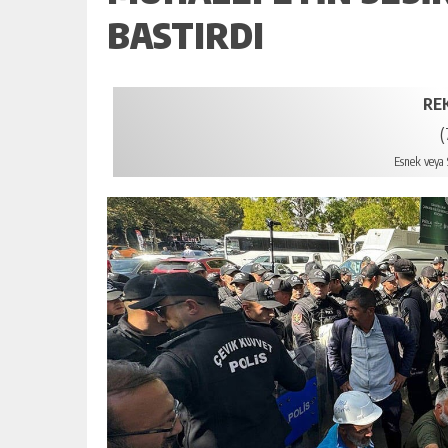
BASTIRDI
RE
(
Esnek veya S