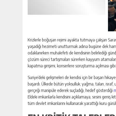
Krizlerle boğuşan rejimi ayakta tutmaya çalışan Saray
yaşadığı hezimeti unutturmak adına bugüne dek ham
odaklanırken muhalefeti de kendisinin belirlediği g
çözüm süreci tartışmaları sürerken kayyum atamaları, 
kapatma girişimi, konserlere soruşturma açılması gi
Suriye’deki gelişmeleri de kendisi için bir başarı hika
başardı. Ülkede bütün yoksulluk, yağma, talan, israf,
gerçeği manipüle ederek suçladığı, hedef gösterdiği
m
Eldeki imkanlarla kendisini açıklamaya, sesini geniş kit
tüm devlet imkanlarını kullanarak yarattığı kuru gürü