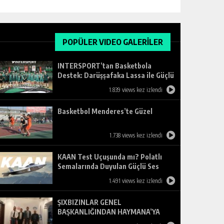
POPÜLER VIDEO GALERİLER
INTERSPORT’tan Basketbola
Destek: Darüşşafaka Lassa ile Güçlü
Ortaklık
1.839 views kez izlendi
Basketbol Menderes’te Güzel
1.738 views kez izlendi
KAAN Test Uçuşunda mı? Polatlı
Semalarında Duyulan Güçlü Ses
Merak Uyandırdı
1.491 views kez izlendi
ŞIXBIZINLAR GENEL
BAŞKANLIĞINDAN HAYMANA’YA
ZİYARET