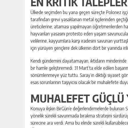
EN KRİTİK TALEPL
Ülkede seçimden bu yana geçen süreçte Polonez işçil
tarafından grevi yasaklanan metal işçilerinden geçti
üreticilerine, ataması yapılmayan öğretmenlerden hak
hayvanları yasasını protesto eden yaşam savunucuların
velilerine, kayyumlara karşı iradesini savunan yurtta
için yürüyen gençlere dek ülkenin dört bir yanında irili
Kendi gündemini dayatamayan, iktidarın minderinde
bir hamle geliştiremedi. 31 Mart’ta elde edilen başarı
sönümlenmeye yüz tuttu. Saray’ın diktiği siyaset göm
esas sorunlarının taşıyıcısı olacak bir muhalefete duy
MUHALEFET GÜÇLÜ 
Konuya ilişkin BirGün’e değerlendirmelerde bulunan S
yönelik sürekli savunmada bırakma stratejini sürdür
sürecine ara verdi. Ama bu elinde sürekli kullanabilec