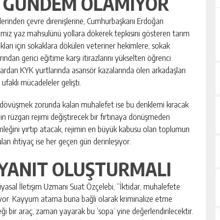
ER GÜNDEM OLAMIYOR
erinden çevre direnişlerine, Cumhurbaşkanı Erdoğan
ğimiz yaz mahsulünü yollara dökerek tepkisini gösteren tarım
ları için sokaklara dökülen veteriner hekimlere, sokak
dan gerici eğitime karşı itirazlarını yükselten öğrenci
şlardan KYK yurtlarında asansör kazalarında ölen arkadaşları
 ufaklı mücadeleler gelişti.
 dövüşmek zorunda kalan muhalefet ise bu denklemi kıracak
nın rüzgarı rejimi değiştirecek bir fırtınaya dönüşmeden
leğini yırtıp atacak, rejimin en büyük kabusu olan toplumun
ulan ihtiyaç ise her geçen gün derinleşiyor.
YANIT OLUŞTURMALI
iyasal İletişim Uzmanı Suat Özçelebi, “İktidar, muhalefete
üyor. Kayyum atama buna bağlı olarak kriminalize etme
eği bir araç, zaman yayarak bu ‘sopa’ yine değerlendirilecektir.