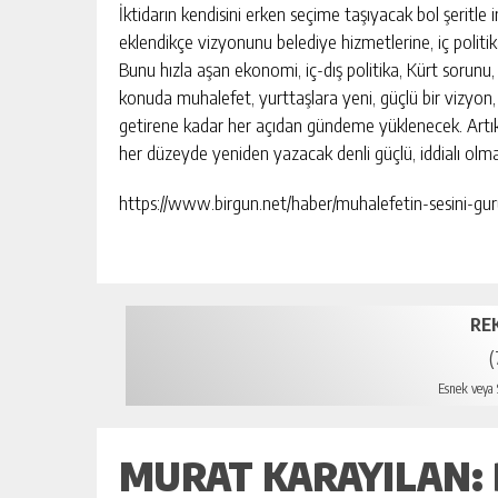
İktidarın kendisini erken seçime taşıyacak bol şeritle
eklendikçe vizyonunu belediye hizmetlerine, iç politik
Bunu hızla aşan ekonomi, iç-dış politika, Kürt sorunu, y
konuda muhalefet, yurttaşlara yeni, güçlü bir vizyon,
getirene kadar her açıdan gündeme yüklenecek. Artık 
her düzeyde yeniden yazacak denli güçlü, iddialı olma
https://www.birgun.net/haber/muhalefetin-sesini-gur
RE
(
Esnek veya S
MURAT KARAYILAN: D