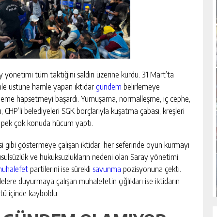
 yönetimi tüm taktiğini saldırı üzerine kurdu. 31 Mart’ta
le üstüne hamle yapan iktidar
gündem
belirlemeye
ündeme hapsetmeyi başardı. Yumuşama, normalleşme, iç cephe,
CHP’li belediyeleri SGK borçlarıyla kuşatma çabası, kreşleri
bi pek çok konuda hücum yaptı.
yesi gibi göstermeye çalışan iktidar, her seferinde oyun kurmayı
 usulsüzlük ve hukuksuzlukların nedeni olan Saray yönetimi,
uhalefet
partilerini ise sürekli
savunma
pozisyonuna çekti.
lelere duyurmaya çalışan muhalefetin çığlıkları ise iktidarın
ltü içinde kayboldu.