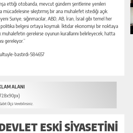
 inşa ettiği otobanda, mevcut gündem şeritlerine yenileri
a mücadelesine sıkıştırmış bir ana muhalefet istediği açık.
eni Suriye, sığınmacılar, ABD, AB, İran, İsrail gibi temel her
 politika belgesi ortaya koymalı. İktidar ekonomiyi bir noktaya
muhalefetin gerekirse oyunun kurallarını belirleyecek, hatta
sı gerekiyor.”
ultuyle-bastirdi-584657
KLAM ALANI
728x90px)
abit Ölçü Verebilirsiniz.
EVLET ESKI SIYASETINI