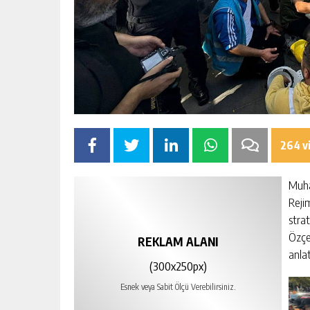
264 v
Muha
Rejim
strat
Özçe
REKLAM ALANI
anla
(300x250px)
Esnek veya Sabit Ölçü Verebilirsiniz.