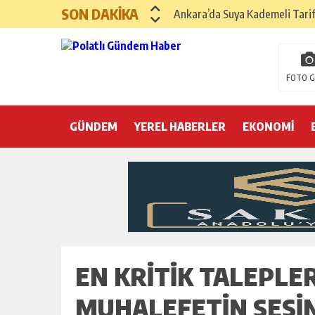
SON DAKİKA
Ankara’da Suya Kademeli Tari
Yılın Gastronomi İlçesi Hayma
Polatlı Sakarya Köyü’nde Kırım
FOTO G
İBB operasyonunda üçüncü dalga
GÜNDEM
YEREL HABERLER
Hayri Kozanoğlu… Erdoğan’ın 3
EKONOMİ
Saray makyaj tutmaz
Seçmeli demokrasi: Kimine şeke
Pepe’yi sevmek kolay, ya Pepe 
EN KRITIK TALEPL
MUHALEFETIN SESI