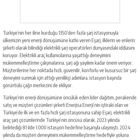
Türkiye’nin her iline kurduğu 1350’den fazla şarj istasyonuyla
ülkemizin yeni enerji dönüşümüne katkı veren Eşarj, ilklerin ve enlerin
şirketi olarak bilindiği elektrikli şarj operatörleri dünyasındaki iddiasını
koruyor. Elektrikli araç kullanıcılarına yaşattığı deneyimini
mükemmelleştirme çalışmalarına, şarj ağı yayılımı kadar önem veriyor.
Müşterilerine her noktada hızlı, güvenilir, konforlu ve kusursuz bir şarj
deneyimi sunmak için attığı yenilikçi adımlara, istasyon başında
görüntülü çağrı merkezini de ekliyor.
Türkiye’nin enerji dönüşümüne öncülük eden lider dağıtım, perakende
satış ve müşteri çözümleri şirketi Enerjisa Enerji’nin iştiraki olan ve
Türkiye’de ilk ve en fazla hızlı şarj istasyonuna sahip Eşarj, elektrikli
araç şarj çözümlerinde Türkiye’nin öncüsü olarak, 2023 yılında
belirlediği 81 ilde 1.000 istasyon hedefine başarıyla ulaşmıştı. 2024
yılında da müşteri deneyimini mükemmelleştirme hedefiyle yoluna