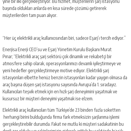
yine bir ilki gerçekleştiriyor. Bu hizmet, müşterilerin şarj istasyonu
başında oldukları anlarda en kısa sürede çözümü getirerek
müşterilerden tam puan alıyor.
“Her üç elektrikli araç kullanıcısından biri, sadece Eşarj’ı tercih ediyor.”
Enerjisa Enerji CEO’su ve Eşarj Yönetim Kurulu Başkanı Murat
Pınar; “Elektrikli araç şarj sektörü çok dinamik ve rekabetçi bir
atmosfere sahip olarak, operasyonlarımızı devamlı iyileştirmeye ve
yeni hedefler gerçekleştirmeye motive ediyor. Elektrikli şarj
istasyonları elbette henüz benzin istasyonları kadar yaygın olmasa da
araç başına düşen şarj istasyonu sayısında Avrupa’da 1. sıradayız.
Kullanıcıları teşvik etmek için en hızlı şarj deneyimini yaşatmak ve
kusursuz bir müşteri deneyimi yaşatmak ise elzem.
Elektrikli araç kullanıcıları tüm Türkiye’de 23 binden fazla soketten
herhangi birini bulduğunda firma fark etmeksizin şarjlanma işlemi
gerçekleştirebilir durumda. Fakat ne mutlu ki müşteri sadakatinin bu
denli zor olduğu ve rakiplerimizin giderek arttığı bu sektörde büyük